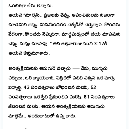
ఒంటరిగా లేరు అన్నాను.
ఆయన “మార్కస్.. ప్రజలకు చెప్పు. అపరిచితులను నిజంగా
చూడమని చెప్పు. మనమందరం ఎక్కడికో వెళ్తున్నాం. కొందరు
వేగంగా, కొందరు నెమ్మదిగా. మార్గమధ్యంలో దయ చూపమని
చెప్పు. నువ్వు చూపావు. ” అని తెల్లవారుజామున 3:17కి
ఆయన కళ్లుమూశారు.
అంత్యక్రియలకు ఆరుగురే వచ్చారు — నేను, ముగ్గురు
నర్సులు, ఒక న్యాయవాది, పత్రికలో చదివి వచ్చిన ఒక పూర్వ
విద్యార్థి. 43 సంవత్సరాలు బోధించిన మనిషి. 52
సంవత్సరాలు ఒక స్త్రీని ప్రేమించిన మనిషి. 81 సంవత్సరాలు
జీవించిన మనిషి. ఆయన అంత్యక్రియలకు ఆరుగురు
మాత్రమే.. అందుబాటులో ఉన్న వారు.