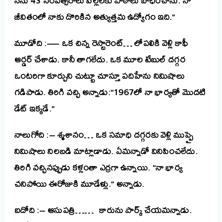
నేను 43 సంవత్సరాలు పిల్లలకు పాఠాలు బోధించాను. నా
జీవితంలో నాకు దొరికిన అత్యుత్తమ ఉద్యోగం ఇది.”
మూడోది :— ఒక చిన్న రెస్టారెంట్… లోపలికి వెళ్లి కాఫీ
ఆర్డర్ చేశాడు. కానీ తాగలేదు. ఒక మూల టేబుల్ దగ్గర
ఒంటరిగా కూర్చుని చుట్టూ చూస్తూ పదిహేను నిమిషాలు
గడిపాడు. తిరిగి వచ్చి అన్నాడు:“1967లో నా భార్యతో మొదటి
డేట్ ఇక్కడే.”
నాలుగోది :– శ్మశానం… ఒక సమాధి దగ్గరకు వెళ్లి ముప్పై
నిమిషాలు నిలబడి మాట్లాడాడు. ఏమన్నాడో వినిపించలేదు.
తిరిగి వచ్చినప్పుడు కళ్లంతా ఎర్రగా ఉన్నాయి. “నా భార్య
చనిపోయి ఈరోజుకి మూడేళ్లు.” అన్నాడు.
ఐదోది :– ఆసుపత్రి…… కారును పార్క్ చేయమన్నాడు.