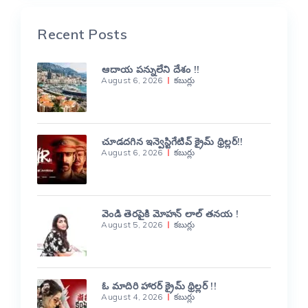
Recent Posts
ఆదాయ పన్నులేని దేశం !!
August 6, 2026
కబుర్లు
చూడదగిన ఇన్వెస్టిగేటివ్ క్రైమ్ థ్రిల్లర్!!
August 6, 2026
కబుర్లు
వెండి తెరపైకి మోహన్ లాల్ తనయ !
August 5, 2026
కబుర్లు
ఓ మాదిరి హారర్ క్రైమ్ థ్రిల్లర్ !!
August 4, 2026
కబుర్లు