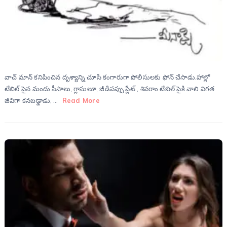
వాచ్ మాన్ కనిపించిన దృశ్యాన్ని చూసి కంగారుగా పోలీసులకు ఫోన్ చేసాడు.హాల్లో
టేబిల్ పైన మందు సీసాలు, గ్లాసులూ, జీడిపప్పు ప్లేట్ , శివరాం టేబిల్ పైకి వాలి విగత
జీవిగా కనబడ్డాడు, …
Read More