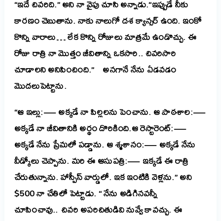
“ఇదే చివరిది.” అని నా వైపు చూసి అన్నాడు.“ఇప్పుడే నీకు
కారణం చెబుతాను. నాకు నాలుగో దశ క్యాన్సర్ ఉంది. ఇంకో
కొన్ని వారాలు… లేక కొన్ని రోజులు మాత్రమే ఉండొచ్చు. ఈ
రోజు రాత్రి నా మొత్తం జీవితాన్ని ఒకసారి.. చివరిసారి
చూడాలని అనిపించింది.”
అనగానే నేను ఏడవడం
మొదలుపెట్టాను.
“ఆ ఇల్లు:— అక్కడే నా పిల్లలను పెంచాను. ఆ పాఠశాల:—
అక్కడే నా జీవితానికి అర్థం దొరికింది.ఆ రెస్టారెంట్:—
అక్కడే నేను ప్రేమలో పడ్డాను. ఆ శ్మశానం:— అక్కడే నేను
వీడ్కోలు చెప్పాను. మరి ఈ ఆసుపత్రి:— ఇక్కడే ఈ రాత్రి
చేరుతున్నాను. హాస్పీస్ వార్డులో. ఇక ఇంటికి వెళ్లను.” అని
$500 నా చేతిలో పెట్టాడు.
“ నేను అడిగినవన్నీ
చూపించావు.. చివరి అపరిచితుడివి నువ్వే కావచ్చు. ఈ