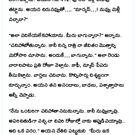
తట్టాను. ఆయన చిరునవ్వుతో…. “మార్కస్…! నువ్వు మళ్లీ
వచ్చావా?”
“అలా వదిలేయలేకపోయాను. మీరు బాగున్నారా?” అన్నాను.
“చనిపోబోతున్నాను. కానీ నిన్న రాత్రి నా జీవితం మొత్తాన్ని
మరోసారి చూసాను. అందుకే… బాగున్నాను.” అలా రెండు
వారాలపాటు ప్రతి రోజూ వెళ్లాను. కాఫీ, న్యూస్ పేపరు
తీసుకెళ్లాను. వార్తలు చదివాను. కొన్నిసార్లు నిశ్శబ్దంగా
కూర్చున్నాం. ఆయన తన ఆనందాలు, బాధలు, పశ్చాత్తాపాలు
అన్నీ చెప్పాడు.
“నేను ఒంటరిగా చనిపోతాననుకున్నాను. కానీ నువ్వున్నావు.
అపరిచితుడిగా వచ్చి నా చివరి రోజుల్లో నాకు ఆప్తుడివయ్యావు..
అది ఒక వరం.” ఆయన చేతిని పట్టుకుని “మీరు ఇక