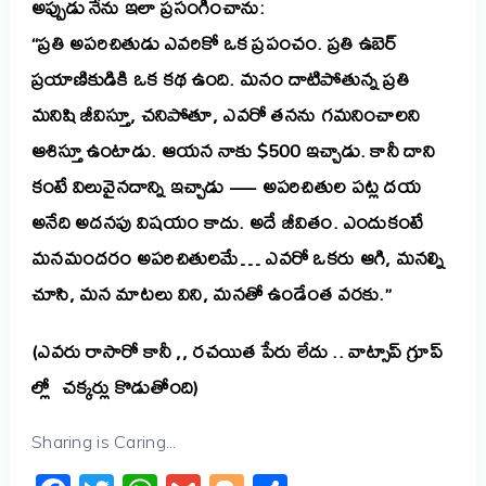
అప్పుడు నేను ఇలా ప్రసంగించాను:
“ప్రతి అపరిచితుడు ఎవరికో ఒక ప్రపంచం. ప్రతి ఉబెర్
ప్రయాణికుడికి ఒక కథ ఉంది. మనం దాటిపోతున్న ప్రతి
మనిషి జీవిస్తూ, చనిపోతూ, ఎవరో తనను గమనించాలని
ఆశిస్తూ ఉంటాడు. ఆయన నాకు $500 ఇచ్చాడు. కానీ దాని
కంటే విలువైనదాన్ని ఇచ్చాడు — అపరిచితుల పట్ల దయ
అనేది అదనపు విషయం కాదు. అదే జీవితం. ఎందుకంటే
మనమందరం అపరిచితులమే… ఎవరో ఒకరు ఆగి, మనల్ని
చూసి, మన మాటలు విని, మనతో ఉండేంత వరకు.”
(ఎవరు రాసారో కానీ ,, రచయిత పేరు లేదు .. వాట్సాప్ గ్రూప్
ల్లో చక్కర్లు కొడుతోంది)
Sharing is Caring...