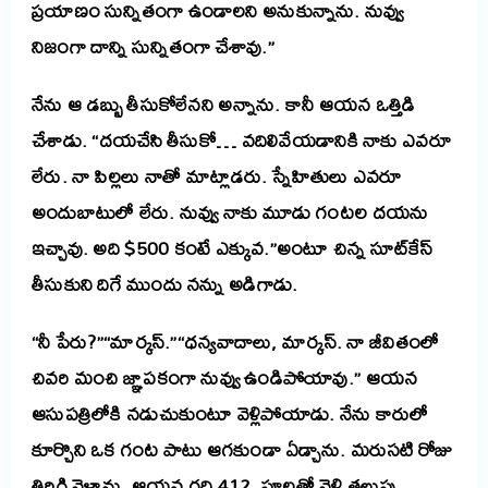
ప్రయాణం సున్నితంగా ఉండాలని అనుకున్నాను. నువ్వు
నిజంగా దాన్ని సున్నితంగా చేశావు.”
నేను ఆ డబ్బు తీసుకోలేనని అన్నాను. కానీ ఆయన ఒత్తిడి
చేశాడు. “దయచేసి తీసుకో… వదిలివేయడానికి నాకు ఎవరూ
లేరు. నా పిల్లలు నాతో మాట్లాడరు. స్నేహితులు ఎవరూ
అందుబాటులో లేరు. నువ్వు నాకు మూడు గంటల దయను
ఇచ్చావు. అది $500 కంటే ఎక్కువ.”అంటూ చిన్న సూట్‌కేస్
తీసుకుని దిగే ముందు నన్ను అడిగాడు.
“నీ పేరు?”“మార్కస్.”“ధన్యవాదాలు, మార్కస్. నా జీవితంలో
చివరి మంచి జ్ఞాపకంగా నువ్వు ఉండిపోయావు.” ఆయన
ఆసుపత్రిలోకి నడుచుకుంటూ వెళ్లిపోయాడు. నేను కారులో
కూర్చొని ఒక గంట పాటు ఆగకుండా ఏడ్చాను. మరుసటి రోజు
తిరిగి వెళ్లాను. ఆయన గది 412. పూలతో వెళ్లి తలుపు