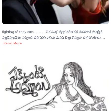
fighting of copy cats …………. ‘వీర సుత్తి’ పత్రిక లో ఆ కథ చదవగానే సుత్తిశ్రీ కి
పట్టలేని ఆవేశం వచ్చింది. బీపీ పెరిగి కాసేపు మనిషి చెట్టు కొమ్మలా ఊగిపోయాడు. …
Read More