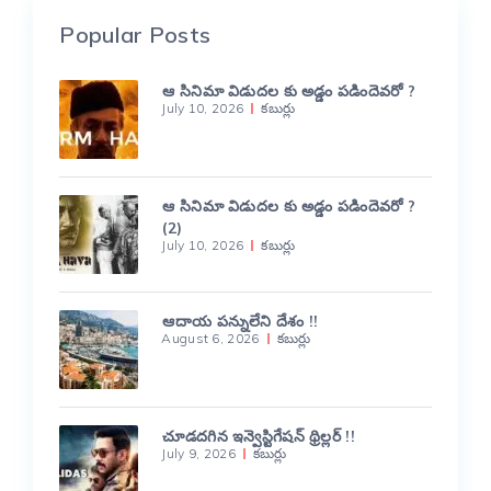
Popular Posts
ఆ సినిమా విడుదల కు అడ్డం పడిందెవరో ?
July 10, 2026
కబుర్లు
ఆ సినిమా విడుదల కు అడ్డం పడిందెవరో ?
(2)
July 10, 2026
కబుర్లు
ఆదాయ పన్నులేని దేశం !!
August 6, 2026
కబుర్లు
చూడదగిన ఇన్వెస్టిగేషన్ థ్రిల్లర్ !!
July 9, 2026
కబుర్లు