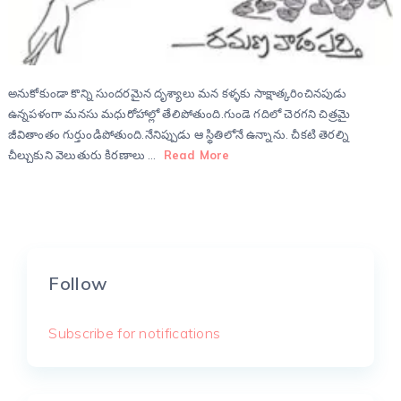
అనుకోకుండా కొన్ని సుందరమైన దృశ్యాలు మన కళ్ళకు సాక్షాత్కరించినపుడు
ఉన్నపళంగా మనసు మధురోహాల్లో తేలిపోతుంది.గుండె గదిలో చెరగని చిత్రమై
జీవితాంతం గుర్తుండిపోతుంది.నేనిప్పుడు ఆ స్థితిలోనే ఉన్నాను. చీకటి తెరల్ని
చీల్చుకుని వెలుతురు కిరణాలు …
Read More
Follow
Subscribe for notifications