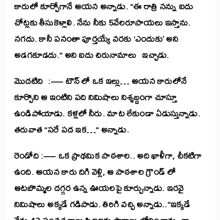
కారులో కూర్చోగానే ఆయన అన్నాడు.
“ఈ రాత్రి నన్ను ఐదు
చోట్లకు తీసుకెళ్లాలి. నేను నీకు 5వేలరూపాయలు ఇస్తాను.
నగదు. కానీ పనంతా పూర్తయ్యే వరకు ‘ఎందుకు’ అని
అడగకూడదు.” అని ఐదు చిరునామాలు ఇచ్చాడు.
మొదటిది :— టౌన్ లో ఒక ఇల్లు… ఆయన కారులోనే
కూర్చొని ఆ ఇంటిని పది నిమిషాలు నిశ్శబ్దంగా చూస్తూ
ఉండిపోయాడు. కళ్లలో నీరు. మాట లేకుండా ఏడుస్తున్నాడు.
తరువాత “సరే పద ఇక…” అన్నాడు.
రెండోది :— ఒక ప్రాథమిక పాఠశాల.. అది ఖాళీగా, చీకటిగా
ఉంది. ఆయన కారు దిగి వెళ్లి, ఆ పాఠశాల గ్రౌండ్ లో
ఆటబొమ్మల దగ్గర ఉన్న ఊయలపై కూర్చున్నాడు. ఇరవై
నిమిషాలు అక్కడే గడిపాడు. తిరిగి వచ్చి అన్నాడు..“ఇక్కడే