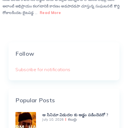
అలాంటి అభిప్రాయం కలగటానికి కారణం అడపాదడపా చూస్తున్న సంఘటనలే. కొద్ది
రోజులకిందట బైటపడ్డ …
Read More
Follow
Subscribe for notifications
Popular Posts
ఆ సినిమా విడుదల కు అడ్డం పడిందెవరో ?
July 10, 2026
కబుర్లు