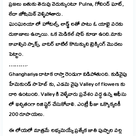
ప్రజలు బతుకు తెరువు వెదుక్కుంటూ Pulna, గోవింద్ ఘాట్,
లేదా జోషిమఠ్ వెళ్ళిపోతారు.
ఘంఘరియా లో హోటల్స్, లాడ్జ్ లతో పాటు ఓ యాభై వరకు
దుకాణాలు ఉన్నాయి. ఒక మెడికల్ షాప్ కూడా ఉంది.
మాకు
కావాల్సిన స్నాక్స్, వాటర్ బాటిల్ కొనుక్కుని ట్రెక్కింగ్ మొదలు
పెట్టాం.
……….
Ghanghariya దాటాక రాస్తా రెండుగా విడిపోతుంది. కుడివైపు
హేమకుండ్ సాహెబ్ కు, ఎడమ వైపు Valley of flowers కు
దారి ఉంటుంది.
Valley కి వెళ్ళేవారు ప్రవేశం వద్ద ఉన్న ఆఫీసు
లో ఖచ్చితంగా రిజిష్టర్ చేసుకోవాలి. ఎంట్రీ ఫీజు ఒక్కొక్కరికీ
200 రూపాయలు.
ఈ లోయలో మాత్రమే లభ్యమయ్యే ప్రత్యేక జాతి పుష్పాల వల్ల