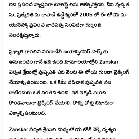
ఇది ప్రపంచ వ్యాప్తంగా టూరిస్ట్ లను ఆకర్షిస్తోంది. దీని స్వచ్ఛత
ను, ప్రత్యేకత ను కాపాడే ఉద్దేశ్యంతో 2005 లో ఈ లోయ ను
యునెస్కో ప్రపంచ వారసత్వ సంపదగా గుర్తించి
సంరక్షిస్తున్నారు.
ప్రఖ్యాతి గాంచిన నందాదేవీ బయోస్ఫియర్ పార్క్ కు
అనుబంధం గానే ఇది ఉంది.హిమాలయాల్లోని Zanskar
పర్వత శ్రేణుల్లో పుష్పవతి నది వెంట ఈ లోయ గుండా ట్రెక్కింగ్
చేయాల్సి ఉంటుంది. ఒక కిమీ నడిచాక పుష్పవతి నది
దాటేందుకు ఒక వంతెన ఉంది. ఇక ఇక్కడి నుంచి
కొండవాలుగా ట్రెక్కింగ్ చేయాలి. కొన్ని చోట్ల నిటారుగా
ఎక్కాల్సి ఉంటుంది.
Zanskar పర్వత శ్రేణుల మధ్య లోయ లోకి వెళ్ళే దృశ్యం