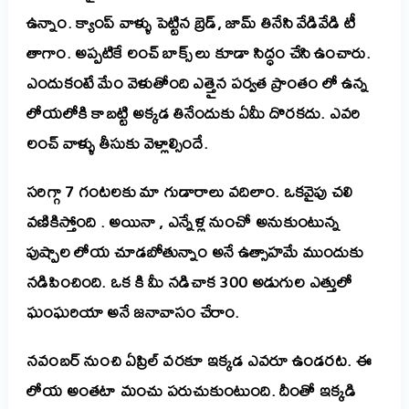
ఉన్నాం. క్యాంప్ వాళ్ళు పెట్టిన బ్రెడ్, జామ్ తినేసి వేడివేడి టీ
తాగాం. అప్పటికే లంచ్ బాక్స్ లు కూడా సిద్ధం చేసి ఉంచారు.
ఎందుకంటే మేం వెళుతోంది ఎత్తైన పర్వత ప్రాంతం లో ఉన్న
లోయలోకి కాబట్టి అక్కడ తినేందుకు ఏమీ దొరకదు. ఎవరి
లంచ్ వాళ్ళు తీసుకు వెళ్లాల్సిందే.
సరిగ్గా 7 గంటలకు మా గుడారాలు వదిలాం. ఒకవైపు చలి
వణికిస్తోంది . అయినా , ఎన్నేళ్ల నుంచో అనుకుంటున్న
పుష్పాల లోయ చూడబోతున్నాం అనే ఉత్సాహమే ముందుకు
నడిపించింది. ఒక కి మీ నడిచాక 300 అడుగుల ఎత్తులో
ఘంఘరియా అనే జనావాసం చేరాం.
నవంబర్ నుంచి ఏప్రిల్ వరకూ ఇక్కడ ఎవరూ ఉండరట. ఈ
లోయ అంతటా మంచు పరుచుకుంటుంది. దీంతో ఇక్కడి