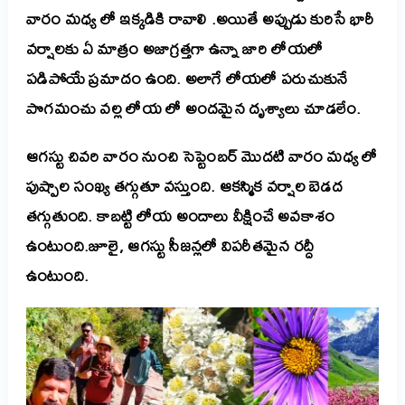
వారం మధ్య లో ఇక్కడికి రావాలి .అయితే అప్పుడు కురిసే భారీ
వర్షాలకు ఏ మాత్రం అజాగ్రత్తగా ఉన్నా జారి లోయలో
పడిపోయే ప్రమాదం ఉంది. అలాగే లోయలో పరుచుకునే
పొగమంచు వల్ల లోయ లో అందమైన దృశ్యాలు చూడలేం.
ఆగస్టు చివరి వారం నుంచి సెప్టెంబర్ మొదటి వారం మధ్య లో
పుష్పాల సంఖ్య తగ్గుతూ వస్తుంది. ఆకస్మిక వర్షాల బెడద
తగ్గుతుంది. కాబట్టి లోయ అందాలు వీక్షించే అవకాశం
ఉంటుంది.జూలై, ఆగస్టు సీజన్లలో విపరీతమైన రద్దీ
ఉంటుంది.