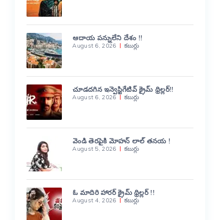
ఆదాయ పన్నులేని దేశం !!
August 6, 2026
కబుర్లు
చూడదగిన ఇన్వెస్టిగేటివ్ క్రైమ్ థ్రిల్లర్!!
August 6, 2026
కబుర్లు
వెండి తెరపైకి మోహన్ లాల్ తనయ !
August 5, 2026
కబుర్లు
ఓ మాదిరి హారర్ క్రైమ్ థ్రిల్లర్ !!
August 4, 2026
కబుర్లు