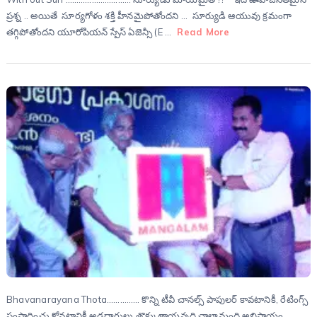
ప్రశ్న .. అయితే సూర్యగోళం శక్తి హీనమైపోతోందని … సూర్యుడి ఆయువు క్రమంగా
తగ్గిపోతోందని యూరోపియన్ స్పేస్ ఏజెన్సీ (E …
Read More
Bhavanarayana Thota…………… కొన్ని టీవీ చానల్స్ పాపులర్ కావటానికీ, రేటింగ్స్
సంపాదించు కోవటానికీ అడ్డదారులు తొక్కుతాయన్నది చాలామంది అభిప్రాయం.