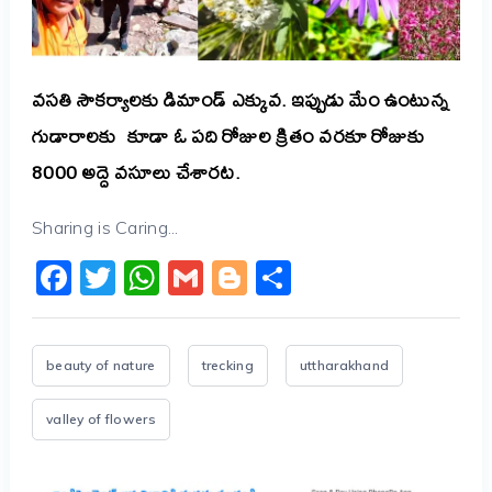
వసతి సౌకర్యాలకు డిమాండ్ ఎక్కువ. ఇప్పుడు మేం ఉంటున్న
గుడారాలకు కూడా ఓ పది రోజుల క్రితం వరకూ రోజుకు
8000 అద్దె వసూలు చేశారట.
Sharing is Caring...
Facebook
Twitter
WhatsApp
Gmail
Blogger
Share
beauty of nature
trecking
uttharakhand
valley of flowers