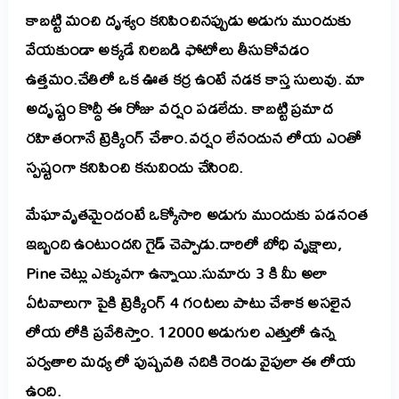
కాబట్టి మంచి దృశ్యం కనిపించినప్పుడు అడుగు ముందుకు
వేయకుండా అక్కడే నిలబడి ఫోటోలు తీసుకోవడం
ఉత్తమం.
చేతిలో ఒక ఊత కర్ర ఉంటే నడక కాస్త సులువు. మా
అదృష్టం కొద్దీ ఈ రోజు వర్షం పడలేదు. కాబట్టి ప్రమాద
రహితంగానే ట్రెక్కింగ్ చేశాం.వర్షం లేనందున లోయ ఎంతో
స్పష్టంగా కనిపించి కనువిందు చేసింది.
మేఘావృతమైందంటే ఒక్కోసారి అడుగు ముందుకు పడనంత
ఇబ్బంది ఉంటుందని గైడ్ చెప్పాడు.దారిలో బోధి వృక్షాలు,
Pine చెట్లు ఎక్కువగా ఉన్నాయి.సుమారు 3 కి మీ అలా
ఏటవాలుగా పైకి ట్రెక్కింగ్ 4 గంటలు పాటు చేశాక అసలైన
లోయ లోకి ప్రవేశిస్తాం. 12000 అడుగుల ఎత్తులో ఉన్న
పర్వతాల మధ్య లో పుష్పవతి నదికి రెండు వైపులా ఈ లోయ
ఉంది.