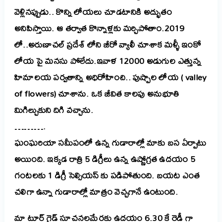
వెళ్లినప్పుడు.. కొన్ని లోయలు చూడటానికి అద్భుతం
అనిపిస్తాయి. ఆ తర్వాత కొన్నాళ్లకు మర్చిపోతాం.2019
లో..అరుణాచల్ ప్రదేశ్ లోని జీరో వ్యాలీ చూశాక మళ్ళీ ఇంకో
లోయ పై మనసు పోలేదు.ఇవాళ 12000 అడుగుల ఎత్తున్న
హిమాలయ పర్వతాన్ని అధిరోహించి.. పుష్పాల లోయ ( valley
of flowers) చూశాను. ఒక జీవిత కాలపు అనుభూతి
మిగిల్చుకుని దిగి వచ్చాను.
……….
ఘంఘరియా సమీపంలో ఉన్న గుడారాల్లో మాకు బస ఏర్పాటు
అయింది. ఇక్కడ రాత్రి 5 డిగ్రీలు ఉన్న ఉష్ణోగ్రత ఉదయం 5
గంటలకు 1 డిగ్రీ సెల్సియస్ కు పడిపోతుంది. బయట ఎంత
చలిగా ఉన్నా గుడారాల్లో మాత్రం వెచ్చగానే ఉంటుంది.
మా టూర్ గైడ్ సూచనలమేరకు ఉదయం 6.30 కే రెడీ గా