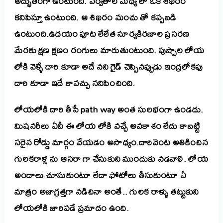
అద్భుతంగా ఉంటుంది. పర్వతాల మధ్య లో ఒక శిఖరం
కనిపిస్తూ ఉంటుంది. ఆ శిఖరం మంచు తో కప్పబడి
ఉంటుంది.ఉదయం పూట లేలేత సూర్యకిరణాల ప్రసరణ
మేరకు క్షణ క్షణం రంగులు మారుతుంటుంది. పుష్పాల లోయ
లోకి వెళ్ళే దారి కూడా అదే నని గైడ్ చెప్పినప్పుడు ఇంద్రలోకపు
దారి కూడా ఇదే కావచ్చు ననిపించింది.
లోయలోకి దారి తీసే path way అంత సులభంగా ఉండదు.
మిషనరీలు ఏవీ ఈ లోయ లోకి వచ్చే అవకాశం లేదు కాబట్టి
సరైన రోడ్డు మార్గం వేయడం అసాధ్యం.దారివెంట అతికించిన
గులకరాళ్ల ను ఆసరా గా చేసుకుని ముందుకు నడవాలి. లోయ
అందాలు చూసుకుంటూ లేదా ఫోటోలు తీసుకుంటూ ఏ
మాత్రం అజాగ్రత్తగా నడిచినా అంతే.. గులక రాళ్ళు తట్టుకుని
లోయలోకి జారిపడే ప్రమాదం ఉంది.