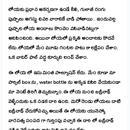
లోయకు ప్రధాన ఆకర్షణగా ఉండే
నీలి, గులాబీ రంగు
పుష్పాలు ఆగస్టు చివరి వారానికే వాడి పోతాయి . ఇందువల్ల
పుష్పాల లోయ అందాలు కొంచెం వసివాడినట్లుగా
అనిపించింది. అయినా లోయలో ప్రకృతి అందాలకు కొదవే
లేదు.
లోయలో మేం మూడు గంటల పాటు కాలక్షేపం చేశాం.
ఒక వాటర్ ఫాల్ వద్ద కూర్చుని లంచ్ చేశాం.
ఈ లోయ లో ఇసుమంత పొల్యూషన్ లేదు. మేం కూడా మా
పార్సిల్ box ను, water bottle ను అక్కడ విసిరి వేయకుండా
మా వెంటే తిరిగి తెచ్చుకున్నాం.
ఈ లోయ నుంచి బద్రీనాథ్
వెళ్ళేందుకు ఒక నడక దారి ఉంది. మరో రెండు లోయలు దాటి
బద్రీనాథ్ చేరుకోవచ్చు.
అయితే ఈ లోయకు యునెస్కో
వారసత్వ సంపద గా గుర్తింపు వచ్చాక ఈ దారి లో బద్రీనాథ్
నడిచి వెళ్ళేందుకు అనుమతి ఇవ్వడం లేదు.