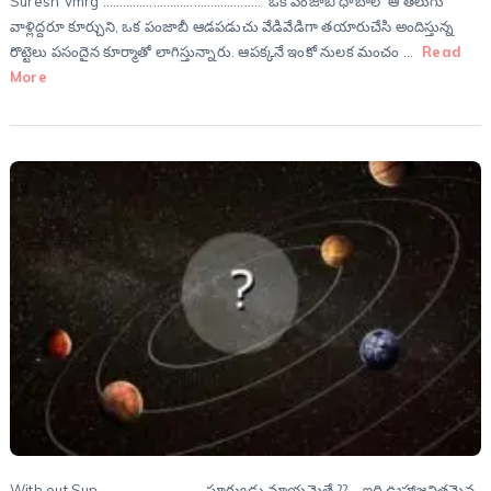
Suresh Vmrg ……………………………………….. ఒక పంజాబీ ధాబాలో ఆ తెలుగు
వాళ్లిద్ద‌రూ కూర్చుని, ఒక పంజాబీ ఆడ‌ప‌డుచు వేడివేడిగా త‌యారుచేసి అందిస్తున్న
రొట్టెలు ప‌సందైన కూర్మాతో లాగిస్తున్నారు. ఆప‌క్క‌నే ఇంకో నుల‌క మంచం …
Read
More
With out Sun ………………………… సూర్యుడు మాయమైతే ?? ఇది ఊహాజనితమైన