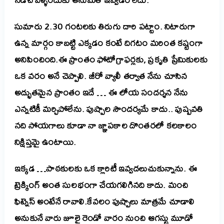
సుమారు 2.30 గంటలకు తిరుగు దారి పట్టాం. నిటారుగా
ఉన్న మార్గం కాబట్టి ఎక్కడం కంటే దిగటం మరింత కష్టంగా
అనిపించింది.
ఈ ప్రాంతం ఫోటోగ్రాఫర్లకు, ప్రకృతి ప్రేమికులకు
ఒక వరం అనే చెప్పాలి. జీరో వ్యాలీ తర్వాత నేను చూసిన
అద్భుతమైన ప్రాంతం ఇదే … ఈ లోయ సందర్శన నేను
ఎన్నటికీ మర్చిపోలేను. పుష్పాల సౌందర్యమే కాదు.. పుష్పవతి
నది సోయగాలు కూడా నా జ్ఞాపకాల దొంతరలో కలకాలం
నిక్షిప్తమై ఉంటాయి.
ఇక్కడ …పాఠకులకు ఒక క్లారిటీ ఇవ్వదలుచుకున్నాను. ఈ
ట్రెక్కింగ్ అంత సులభంగా చేయగలిగినది కాదు. మంచి
ఫిట్నెస్ అంటేనే రావాలి.కేవలం పుష్పాలు మాత్రమే చూడాలి
అనుకునే వారు జూలై రెండో వారం నుంచి ఆగస్టు మూడో