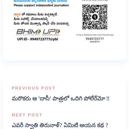
PREVIOUS POST
మరొకరు ఆ 'దాసీ' పాత్రలో ఒదిగి పోలేరేమో !!
NEXT POST
ఎవరీ స్వాతి తిరునాళ్? ఏమిటి ఆయన కథ ?