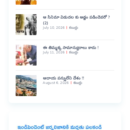
ఆ సినిమా విడుదల కు అడ్డం పడిందెవరో ?
(2)
July 10, 2026
కబుర్లు
ఈ తిమ్మక్క సామాన్యురాలు కాదు !
July 11, 2026
కబుర్లు
ఆదాయ పన్నులేని దేశం !!
August 6, 2026
కబుర్లు