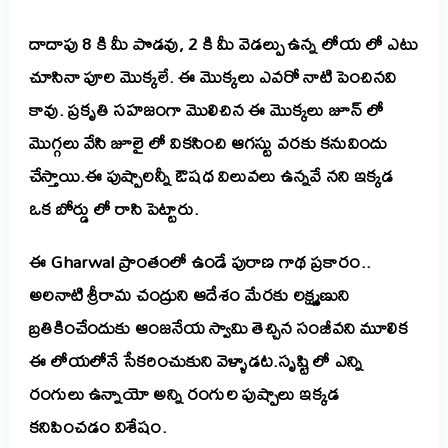
దాదాపు 8 కి మీ పొడవు, 2 కి మీ వెడల్పు ఉన్న లోయ లో ఎటు
చూసినా పూల మొక్కలే.
ఈ మొక్కలు ఎవరో నాటి పెంచినవి
కావు. ప్రకృతి సహజంగా మొలిచిన ఈ మొక్కలు జూన్ లో
మొగ్గలు వేసి జూలై లో వికసించి ఆగస్టు వరకు కనువిందు
చేస్తాయి.ఈ పుష్పాలన్నీ ఔషధ విలువలు ఉన్నవే నని ఇక్కడ
ఒక బోర్డు లో రాసి పెట్టారు.
ఈ Gharwal ప్రాంతంలో ఉండే పురాణ గాథ ప్రకారం..
అలనాటి శ్రీరామ చంద్రుని ఆదేశం మేరకు లక్ష్మణుని
బ్రతికించేందుకు ఆంజనేయ స్వామి తెచ్చిన సంజీవని మూలిక
ఈ లోయలోనే సేకరించుకుని వెళ్ళాడట.
సృష్టి లో ఎన్ని
రంగులు ఉన్నాయో అన్ని రంగుల పుష్పాలు ఇక్కడ
కనిపించడం విశేషం.