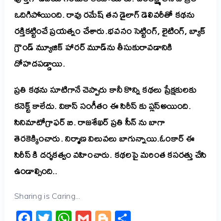
ఒదిగిపోయింది. రావు రమేష్ తన డైలాగ్ డెలివరీతో కథను
రక్తికట్టించే ప్రయత్నం చేశారు.భవనం సెట్టింగ్, లైటింగ్, బ్యాక్
గ్రౌండ్ మ్యూజిక్ హారర్ మూడ్‌ను తీసుకురావడానికి
దోహదపడ్డాయి.
ప్రతి కథను సూటిగానే చెప్పారు కానీ కొన్ని కథలు ప్రేక్షకులకు
కనెక్ట్ కాలేదు. వికాస్ సంగీతం ఈ సిరీస్ కు ప్లస్అయింది.
సినిమాటోగ్రాఫర్ బి. రాజశేఖర్ ప్రతి సీన్ ను బాగా
తెరకెక్కించారు. నిర్మాణ విలువలు బాగున్నాయి.ఓంకార్ ఈ
సిరీస్ కి దర్శకత్వం వహించారు. కథలపై మరింత కసరత్తు చేసి
ఉండాల్సింది..
Sharing is Caring...
Facebook
Twitter
WhatsApp
Gmail
Blogger
Share