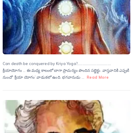
Can death be conquered by Kriya Yoga?……………………………….
క్రియాయోగం … ఈ మధ్య కాలంలో బాగా ప్రాచుర్యం పొందిన సబ్జెక్టు. వాస్తవానికి ఎప్పటి
నుంచో ‘క్రియా యోగం’ వాడుకలో ఉంది. భగవానుడు …
Read More