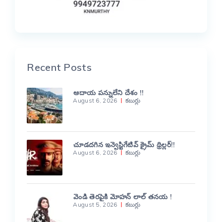
Recent Posts
ఆదాయ పన్నులేని దేశం !!
August 6, 2026
కబుర్లు
చూడదగిన ఇన్వెస్టిగేటివ్ క్రైమ్ థ్రిల్లర్!!
August 6, 2026
కబుర్లు
వెండి తెరపైకి మోహన్ లాల్ తనయ !
August 5, 2026
కబుర్లు