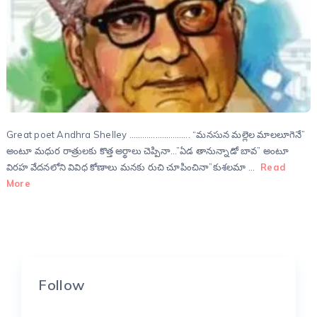
Great poet Andhra Shelley ………………………. “మనసున మల్లెల మాలలూగెనే”
అంటూ మధుర రాత్రులకు కొత్త అర్థాలు చెప్పినా…”ఏడ తానున్నాడో బావ” అంటూ
విరహ వేదనలోని వివిధ కోణాలు మనకు రుచి చూపించినా”కుశలమా …
Read
More
Follow