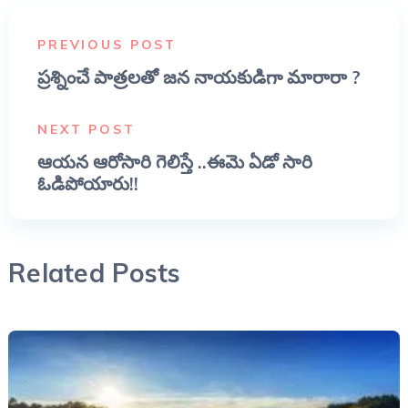
PREVIOUS POST
ప్రశ్నించే పాత్రలతో జన నాయకుడిగా మారారా ?
NEXT POST
ఆయన ఆరోసారి గెలిస్తే ..ఈమె ఏడో సారి
ఓడిపోయారు!!
Related Posts