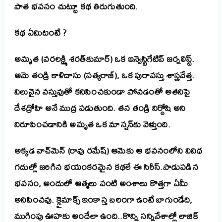
పాత భవనం చుట్టూ కథ తిరుగుతుంది.
కథ ఏమిటంటే ?
అమృత (వరలక్ష్మి శరత్‌కుమార్) ఒక ఇన్వెస్టిగేటివ్ జర్నలిస్ట్.
ఆమె తండ్రి కాళిదాసు (సత్యరాజ్), ఒక పురావస్తు శాస్త్రవేత్త.
విలువైన వస్తువుతో కనిపించకుండా పోవడంతో అతనిపై
దేశద్రోహి అనే ముద్ర పడుతుంది. తన తండ్రి నిర్దోషి అని
నిరూపించడానికి అమృత ఒక మాన్షన్‌కు వెళ్తుంది.
అక్కడ వాచ్‌మెన్ (రావు రమేష్) ఆమెకు ఆ భవనంలోని వివిధ
గదుల్లో
జరిగిన
భయంకరమైన కథలే ఈ సిరీస్.
పాడుపడిన
భవనం, అందులో ఆత్మలు వంటి అంశాలు కొత్తగా ఏమీ
అనిపించవు. క్లైమాక్స్ ఇంకాస్త బలంగా ఉంటే బాగుండేది,
ముగింపు ఊహకు అందేలా ఉంది..కొన్ని సన్నివేశాల్లో లాజిక్