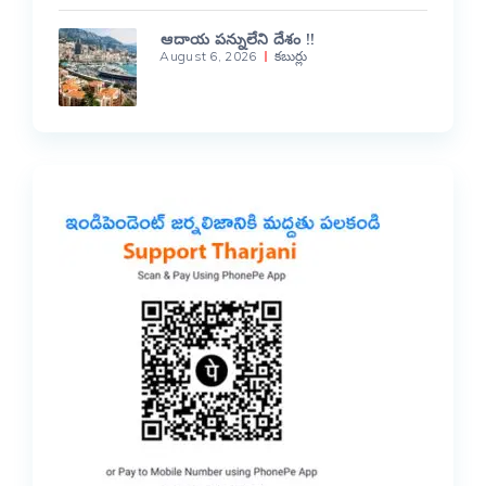
ఆదాయ పన్నులేని దేశం !!
August 6, 2026
కబుర్లు