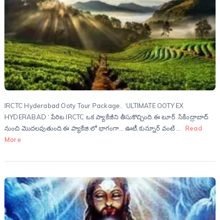
IRCTC Hyderabad Ooty Tour Package.. ‘ULTIMATE OOTY EX
HYDERABAD ‘ పేరిట IRCTC ఒక ప్యాకేజీని తీసుకొచ్చింది.ఈ టూర్ సికింద్రాబాద్
నుంచి మొదలవుతుంది.ఈ ప్యాకేజి లో భాగంగా… ఊటీ,కున్నూర్ వంటి …
Read
More