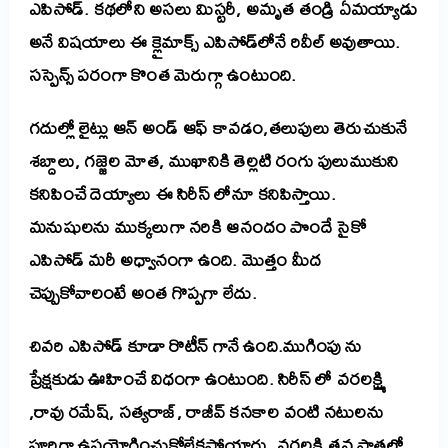
ఎపిసోడ్. కథలోని అసలు మిస్టరీ, అమృత తండ్రి ఏమయ్యాడు
అనే విషయాలు ఈ క్లైమాక్స్ ఎపిసోడ్‌లోనే రివీల్ అవుతాయి.
సస్పెన్స్ పరంగా కొంత మెరుగ్గా ఉంటుంది.
గదుల్లో లైట్లు ఆన్ అండ్ ఆఫ్ కావడం,తలుపులు తెరుచుకునే
శబ్దాలు, గజ్జెల మోత, ముఖానికి తెల్లటి రంగు పులుముకుని
కనిపించే దెయ్యాలు ఈ సిరీస్ లోనూ కనిపిస్తాయి.
మనుషులను ముక్కలుగా నరికి ఆనందం పొందే సైకో
ఎపిసోడ్ మరీ అధ్వానంగా ఉంది. మొత్తం మీద
చెప్పుకోవాలంటే అంత గొప్పగా లేదు.
చివరి ఎపిసోడ్ కూడా రొటీన్ గానే ఉంది.ముగింపు ను
ప్రేక్షకుడు ఊహించే విధంగా ఉంటుంది. సిరీస్ లో వరలక్ష్మి
,రావు రమేష్, సత్యరాజ్, రాజీవ్ కనకాల వంటి నటులను
పూర్తిగా ఉపయోగించుకోలేకపోయారు. వరలక్ష్మి తన పాత్రలో