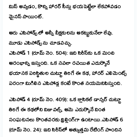
మిస్ అవ్వడం, కొన్ని హారర్ సీన్లు భయపెట్టేలా లేకపోవడం
మైనస్ పాయింట్.
ఆరు ఎపిసోడ్స్ లో అన్నీ వీక్షకులను ఆకట్టుకునేలా లేవు.
మూడు ఎపిసోడ్స్ ను చూడవచ్చు.
ఎపిసోడ్ 1 (రూమ్ నెం. 504): ఇది సిరీస్‌కు ఒక మంచి
ఆరంభాన్ని ఇస్తుంది. ఒక నవలా రచయిత ఎదుర్కొనే
భయానక పరిస్థితుల చుట్టూ తిరిగే ఈ కథ, హారర్ ఎలిమెంట్స్
పరంగా మిగిలిన ఎపిసోడ్ల కంటే కొంత నయమనిపిస్తుంది.
ఎపిసోడ్ 4 (రూమ్ నెం. 409): ఒక క్లాసికల్ డాన్సర్ చుట్టూ
తిరిగే ఈ కథలోని విజువల్స్, ఆమె ఎదుర్కొనే వింత
సంఘటనలు కొంతవరకు థ్రిల్లింగ్‌గా ఉంటాయి.
ఎపిసోడ్ 6
(రూమ్ నెం. 24): ఇది సిరీస్‌లో అత్యుత్తమ రేటింగ్ పొందిన