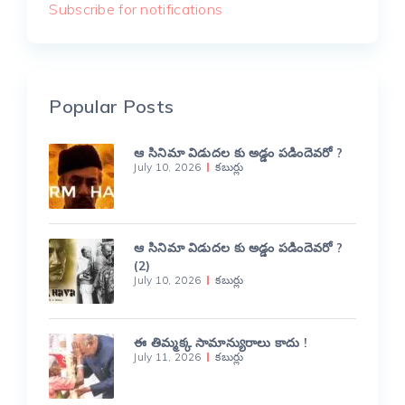
Subscribe for notifications
Popular Posts
ఆ సినిమా విడుదల కు అడ్డం పడిందెవరో ?
July 10, 2026
కబుర్లు
ఆ సినిమా విడుదల కు అడ్డం పడిందెవరో ?
(2)
July 10, 2026
కబుర్లు
ఈ తిమ్మక్క సామాన్యురాలు కాదు !
July 11, 2026
కబుర్లు