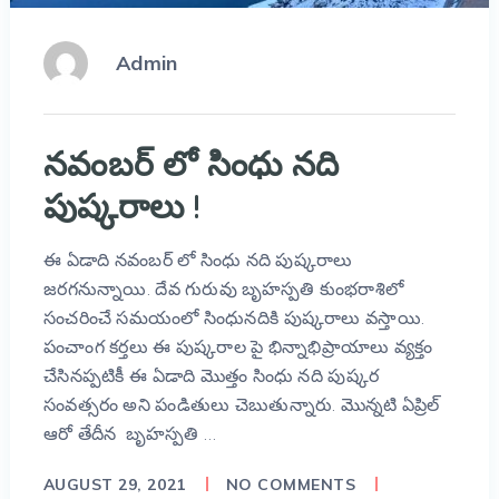
Admin
నవంబర్ లో సింధు నది
పుష్కరాలు !
ఈ ఏడాది నవంబర్ లో సింధు నది పుష్కరాలు
జరగనున్నాయి. దేవ గురువు బృహస్పతి కుంభరాశిలో
సంచరించే సమయంలో సింధునదికి పుష్కరాలు వస్తాయి.
పంచాంగ కర్తలు ఈ పుష్కరాల పై భిన్నాభిప్రాయాలు వ్యక్తం
చేసినప్పటికీ ఈ ఏడాది మొత్తం సింధు నది పుష్కర
సంవత్సరం అని పండితులు చెబుతున్నారు. మొన్నటి ఏప్రిల్
ఆరో తేదీన బృహస్పతి …
AUGUST 29, 2021
NO COMMENTS