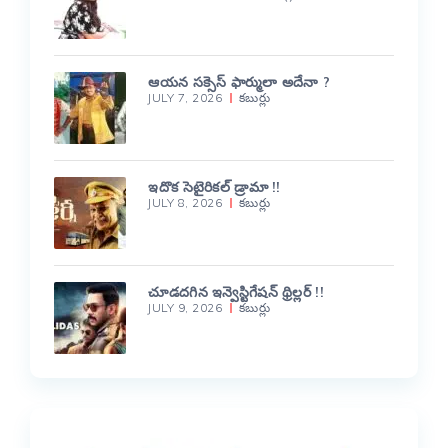
ఆయన సక్సెస్ ఫార్ములా అదేనా ?
JULY 7, 2026
కబుర్లు
ఇదొక సెటైరికల్ డ్రామా !!
JULY 8, 2026
కబుర్లు
చూడదగిన ఇన్వెస్టిగేషన్ థ్రిల్లర్ !!
JULY 9, 2026
కబుర్లు