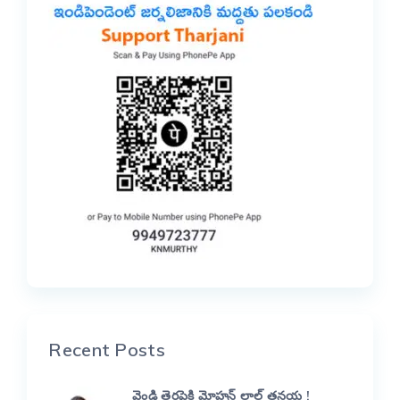
Recent Posts
వెండి తెరపైకి మోహన్ లాల్ తనయ !