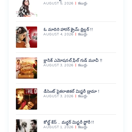
AUGUST 5, 2026
కబుర్లు
ఓ మాదిరి హారర్ క్రైమ్ థ్రిల్లర్ !!
AUGUST 4, 2026
కబుర్లు
క్లాసిక్ ఎమోషనల్,ఫీల్ గుడ్ మూవీ !!
AUGUST 3, 2026
కబుర్లు
డీసెంట్ సైకలాజికల్ మిస్టరీ డ్రామా !
AUGUST 3, 2026
కబుర్లు
కోల్డ్ కేస్ .. మర్డర్ మిస్టరీ స్టోరీ !!
AUGUST 1, 2026
కబుర్లు