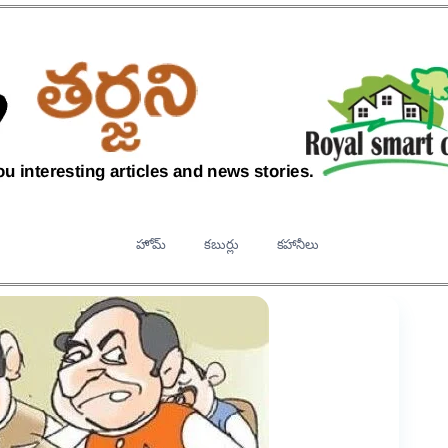
హోమ్
కబుర్లు
కహానీలు