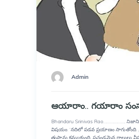
Admin
ఆయారాం.. గయారాం సంస్
Bhandaru Srinivas Rao………………. నిజానికి 
విషయం. ‘నదిలో పడవ ప్రయాణం సాగుతోంది. ప్
తుపాను కమ్ముకుంది. ప్రచండమైన గాలులు వీ