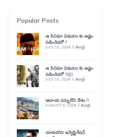
Popular Posts
ఆ సినిమా విడుదల కు అడ్డం
పడిందెవరో ?
JULY 10, 2026
కబుర్లు
ఆ సినిమా విడుదల కు అడ్డం
పడిందెవరో ?(2)
JULY 10, 2026
కబుర్లు
ఆదాయ పన్నులేని దేశం !!
AUGUST 6, 2026
కబుర్లు
చూడదగిన ఇన్వెస్టిగేషన్