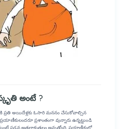
కృతి అంటే ?
ప్రతి అయిదేళ్లకు ఓసారి మననం చేసుకోవాల్సిన
రయాణీకులందరూ ప్రశాంతంగా వున్నారు.ఉన్నట్టుండి
స్తుంటే పడవ అతలాకుతలం అవుతోంది. ప్రయాణీకుల్లో