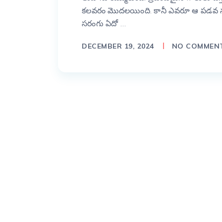
కలవరం మొదలయింది. కానీ ఎవరూ ఆ పడవ నుం
సరంగు ఏదో …
DECEMBER 19, 2024
NO COMMEN