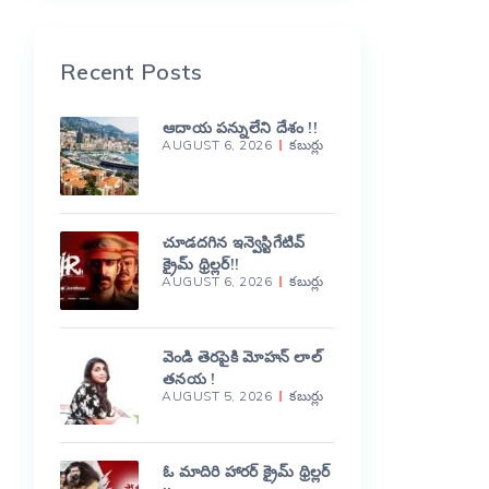
Recent Posts
ఆదాయ పన్నులేని దేశం !!
AUGUST 6, 2026
కబుర్లు
చూడదగిన ఇన్వెస్టిగేటివ్
క్రైమ్ థ్రిల్లర్!!
AUGUST 6, 2026
కబుర్లు
వెండి తెరపైకి మోహన్ లాల్
తనయ !
AUGUST 5, 2026
కబుర్లు
ఓ మాదిరి హారర్ క్రైమ్ థ్రిల్లర్