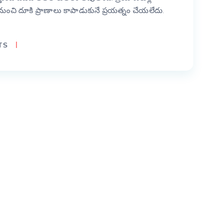
చి దూకి ప్రాణాలు కాపాడుకునే ప్రయత్నం చేయలేదు.
TS