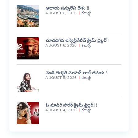
ఆదాయ పన్నులేని దేశం !!
AUGUST 6, 2026
కబుర్లు
చూడదగిన ఇన్వెస్టిగేటివ్ క్రైమ్ థ్రిల్లర్!!
AUGUST 6, 2026
కబుర్లు
వెండి తెరపైకి మోహన్ లాల్ తనయ !
AUGUST 5, 2026
కబుర్లు
ఓ మాదిరి హారర్ క్రైమ్ థ్రిల్లర్ !!
AUGUST 4, 2026
కబుర్లు