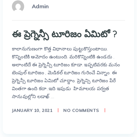
Admin
ఈ ప్రెగ్నెన్సీ టూరిజం ఏమిటో ?
కాలానుగుణంగా కొత్త విధానాలు పుట్టుకొస్తుంటాయి.
కొన్నింటికి ఆమోదం ఉంటుంది. మరికొన్నింటికి ఉండదు .
అలాంటిదే ఈ ప్రెగ్నెన్సీ టూరిజం కూడా. ఇప్పటివరకు మనం
టెంపుల్ టూరిజం , మెడికల్ టూరిజం గురించే విన్నాం. ఈ
ప్రెగ్నెన్సీ టూరిజం ఏమిటో చూద్దాం. ప్రెగ్నెన్సి టూరిజం పేరే
వింతగా ఉంది కదా..ఇది ఇపుడు హిమాలయ పర్వత
సానువుల్లోని లడాఖ్ …
JANUARY 10, 2021
NO COMMENTS