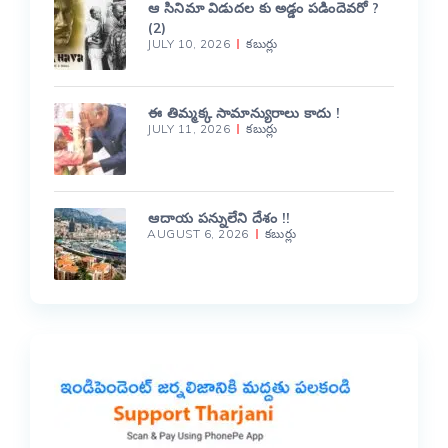
ఆ సినిమా విడుదల కు అడ్డం పడిందెవరో ?
(2)
JULY 10, 2026
కబుర్లు
ఈ తిమ్మక్క సామాన్యురాలు కాదు !
JULY 11, 2026
కబుర్లు
ఆదాయ పన్నులేని దేశం !!
AUGUST 6, 2026
కబుర్లు