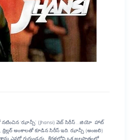
నటించిన ‘ఝాన్సీ’ (Jhansi) వెబ్ సిరీస్ …జియో హాట్
్స్, థ్రిల్లర్ అంశాలతో కూడిన సిరీస్ ఇది. ఝాన్సీ (అంజలి)
తాను ఎవరో గుర్తుండదు. కేరళలోని ఒక జలపాతంలో …