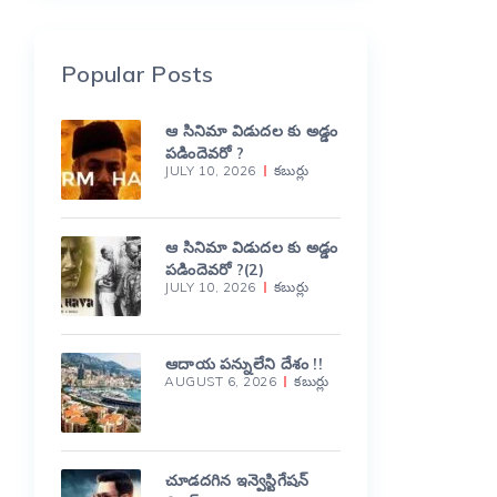
Popular Posts
ఆ సినిమా విడుదల కు అడ్డం
పడిందెవరో ?
JULY 10, 2026
కబుర్లు
ఆ సినిమా విడుదల కు అడ్డం
పడిందెవరో ?(2)
JULY 10, 2026
కబుర్లు
ఆదాయ పన్నులేని దేశం !!
AUGUST 6, 2026
కబుర్లు
చూడదగిన ఇన్వెస్టిగేషన్