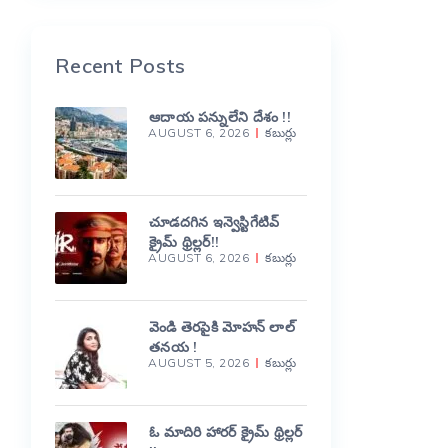
Recent Posts
ఆదాయ పన్నులేని దేశం !!
AUGUST 6, 2026
కబుర్లు
చూడదగిన ఇన్వెస్టిగేటివ్
క్రైమ్ థ్రిల్లర్!!
AUGUST 6, 2026
కబుర్లు
వెండి తెరపైకి మోహన్ లాల్
తనయ !
AUGUST 5, 2026
కబుర్లు
ఓ మాదిరి హారర్ క్రైమ్ థ్రిల్లర్