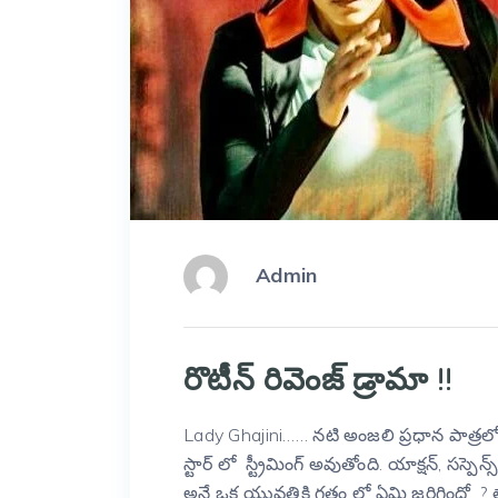
Admin
రొటీన్ రివెంజ్ డ్రామా !!
Lady Ghajini…… నటి అంజలి ప్రధాన పాత్రలో 
స్టార్ లో స్ట్రీమింగ్ అవుతోంది. యాక్షన్, సస్పెన
అనే ఒక యువతికి గతం లో ఏమి జరిగిందో ? 