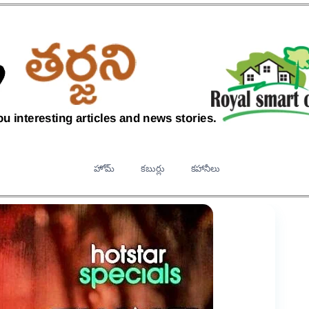
హోమ్
కబుర్లు
కహానీలు