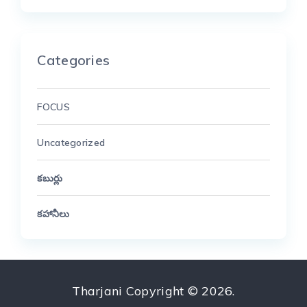
Categories
FOCUS
Uncategorized
కబుర్లు
కహానీలు
Tharjani
Copyright © 2026.