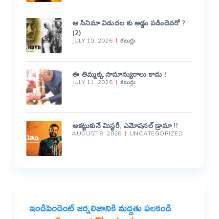
ఆ సినిమా విడుదల కు అడ్డం పడిందెవరో ?
(2)
JULY 10, 2026
కబుర్లు
ఈ తిమ్మక్క సామాన్యురాలు కాదు !
JULY 11, 2026
కబుర్లు
ఆకట్టుకునే మిస్టరీ, ఎమోషనల్ డ్రామా !!
AUGUST 8, 2026
UNCATEGORIZED