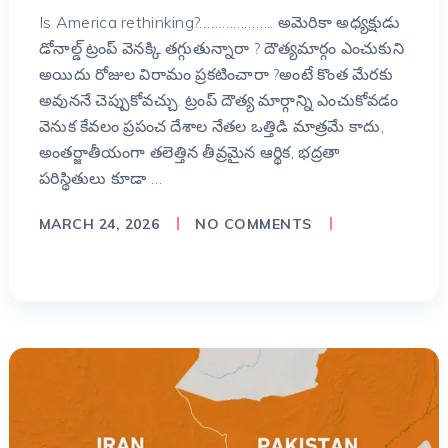
Is America rethinking?……………….. అమెరికా అధ్యక్షుడు
డోనాల్డ్ ట్రంప్ వెనక్కి తగ్గుతున్నారా ? దౌత్యమార్గం ఎంచుకుని
అయిదు రోజుల విరామం ప్రకటించారా ?అంటే కొంత మేరకు
అవుననే చెప్పుకోవచ్చు. ట్రంప్ దౌత్య మార్గాన్ని ఎంచుకోవడం
వెనుక కేవలం ప్రపంచ దేశాల నేతల ఒత్తిడి మాత్రమే కాదు,
అంతర్జాతీయంగా తలెత్తిన తీవ్రమైన ఆర్థిక, భద్రతా
పరిస్థితులు కూడా …
MARCH 24, 2026
NO COMMENTS