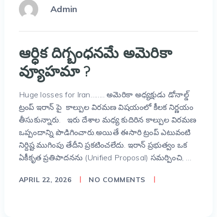
Admin
ఆర్ధిక దిగ్బంధనమే అమెరికా
వ్యూహమా ?
Huge losses for Iran…….. అమెరికా అధ్యక్షుడు డోనాల్డ్
ట్రంప్ ఇరాన్‌ పై కాల్పుల విరమణ విషయంలో కీలక నిర్ణయం
తీసుకున్నారు. ఇరు దేశాల మధ్య కుదిరిన కాల్పుల విరమణ
ఒప్పందాన్ని పొడిగించారు.అయితే ఈసారి ట్రంప్ ఎటువంటి
నిర్దిష్ట ముగింపు తేదీని ప్రకటించలేదు. ఇరాన్ ప్రభుత్వం ఒక
ఏకీకృత ప్రతిపాదనను (Unified Proposal) సమర్పించి, …
APRIL 22, 2026
NO COMMENTS