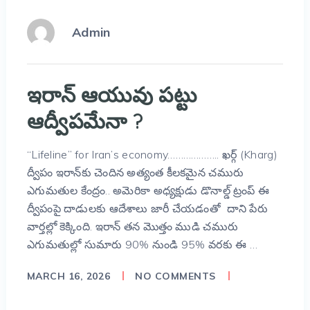
Admin
ఇరాన్ ఆయువు పట్టు
ఆద్వీపమేనా ?
“Lifeline” for Iran’s economy……………….. ఖర్గ్ (Kharg)
ద్వీపం ఇరాన్‌కు చెందిన అత్యంత కీలకమైన చమురు
ఎగుమతుల కేంద్రం.. అమెరికా అధ్యక్షుడు డొనాల్డ్ ట్రంప్ ఈ
ద్వీపంపై దాడులకు ఆదేశాలు జారీ చేయడంతో దాని పేరు
వార్తల్లో కెక్కింది. ఇరాన్ తన మొత్తం ముడి చమురు
ఎగుమతుల్లో సుమారు 90% నుండి 95% వరకు ఈ …
MARCH 16, 2026
NO COMMENTS