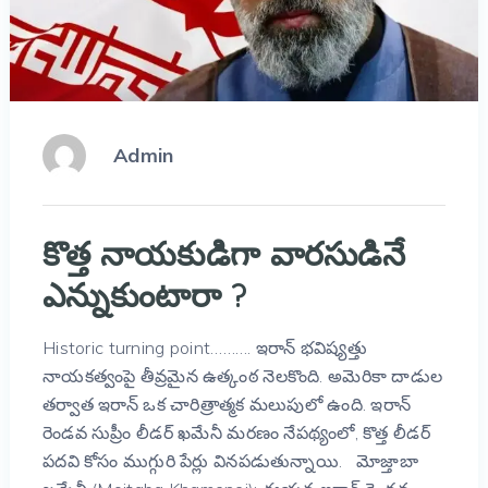
Admin
కొత్త నాయకుడిగా వారసుడినే
ఎన్నుకుంటారా ?
Historic turning point………. ఇరాన్ భవిష్యత్తు
నాయకత్వంపై తీవ్రమైన ఉత్కంఠ నెలకొంది. అమెరికా దాడుల
తర్వాత ఇరాన్ ఒక చారిత్రాత్మక మలుపులో ఉంది. ఇరాన్
రెండవ సుప్రీం లీడర్ ఖమేనీ మరణం నేపథ్యంలో, కొత్త లీడర్
పదవి కోసం ముగ్గురి పేర్లు వినపడుతున్నాయి. మోజ్తాబా