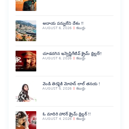
ఆదాయ పన్నులేని దేశం !!
AUGUST 6, 2026
కబుర్లు
చూడదగిన ఇన్వెస్టిగేటివ్ క్రైమ్ థ్రిల్లర్!!
AUGUST 6, 2026
కబుర్లు
వెండి తెరపైకి మోహన్ లాల్ తనయ !
AUGUST 5, 2026
కబుర్లు
ఓ మాదిరి హారర్ క్రైమ్ థ్రిల్లర్ !!
AUGUST 4, 2026
కబుర్లు