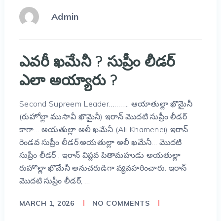
Admin
ఎవరీ ఖమేనీ ? సుప్రీం లీడర్
ఎలా అయ్యారు ?
Second Supreem Leader……….. ఆయాతుల్లా ఖొమైనీ
(రుహోల్లా ముసావీ ఖొమైనీ) ఇరాన్ మొదటి సుప్రీం లీడర్
కాగా… అయతుల్లా అలీ ఖమేనీ (Ali Khamenei) ఇరాన్
రెండవ సుప్రీం లీడర్.అయతుల్లా అలీ ఖమేనీ… మొదటి
సుప్రీం లీడర్ , ఇరాన్ విప్లవ పితామహుడు అయతుల్లా
రుహొల్లా ఖొమేనీ అనుచరుడిగా వ్యవహరించారు. ఇరాన్
మొదటి సుప్రీం లీడర్, …
MARCH 1, 2026
NO COMMENTS