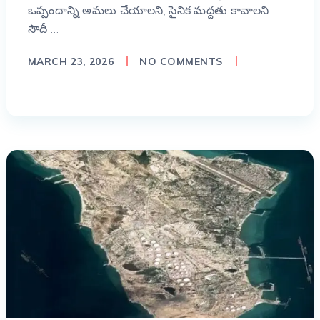
ఒప్పందాన్ని అమలు చేయాలని, సైనిక మద్దతు కావాలని
సౌదీ …
MARCH 23, 2026
NO COMMENTS