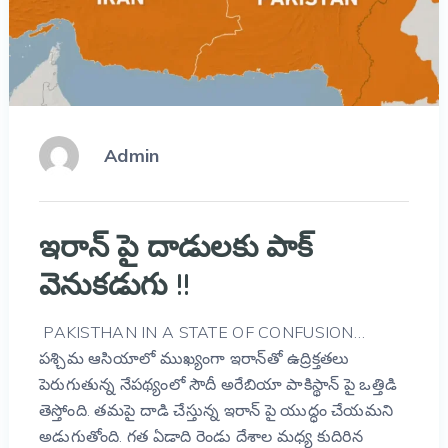
Admin
ఇరాన్ పై దాడులకు పాక్
వెనుకడుగు !!
PAKISTHAN IN A STATE OF CONFUSION…
పశ్చిమ ఆసియాలో ముఖ్యంగా ఇరాన్‌తో ఉద్రిక్తతలు
పెరుగుతున్న నేపథ్యంలో సౌదీ అరేబియా పాకిస్థాన్ పై ఒత్తిడి
తెస్తోంది. తమపై దాడి చేస్తున్న ఇరాన్ పై యుద్ధం చేయమని
అడుగుతోంది. గత ఏడాది రెండు దేశాల మధ్య కుదిరిన