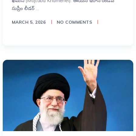
ఖమేనీ (Mojtaba Khamenei): ఈయన ఇరాన్ రెండవ
సుప్రీం లీడర్ …
MARCH 5, 2026
NO COMMENTS