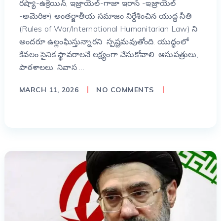
రష్యా-ఉక్రెయిన్, ఇజ్రాయెల్-గాజా ఇరాన్ -ఇజ్రాయెల్
-అమెరికా) అంతర్జాతీయ సమాజం నిర్దేశించిన యుద్ధ నీతి
(Rules of War/International Humanitarian Law) ని
అందరూ ఉల్లంఘిస్తున్నారని స్పష్టమవుతోంది. యుద్ధంలో
కేవలం సైనిక స్థావరాలనే లక్ష్యంగా చేసుకోవాలి. ఆసుపత్రులు,
పాఠశాలలు, నివాస …
MARCH 11, 2026
NO COMMENTS