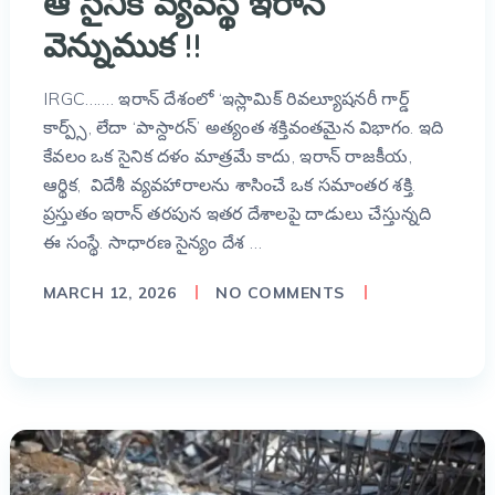
ఆ సైనిక వ్యవస్థే ఇరాన్
వెన్నుముక !!
IRGC……. ఇరాన్ దేశంలో ‘ఇస్లామిక్ రివల్యూషనరీ గార్డ్
కార్ప్స్, లేదా ‘పాస్దారన్’ అత్యంత శక్తివంతమైన విభాగం. ఇది
కేవలం ఒక సైనిక దళం మాత్రమే కాదు, ఇరాన్ రాజకీయ,
ఆర్థిక, విదేశీ వ్యవహారాలను శాసించే ఒక సమాంతర శక్తి.
ప్రస్తుతం ఇరాన్ తరపున ఇతర దేశాలపై దాడులు చేస్తున్నది
ఈ సంస్థే. సాధారణ సైన్యం దేశ …
MARCH 12, 2026
NO COMMENTS