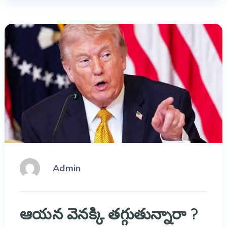
Admin
ఆయన వెనక్కి తగ్గుతున్నారా ?