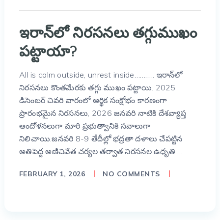
ఇరాన్‌లో నిరసనలు తగ్గుముఖం
పట్టాయా?
All is calm outside, unrest inside……….. ఇరాన్‌లో
నిరసనలు కొంతమేరకు తగ్గు ముఖం పట్టాయి. 2025
డిసెంబర్ చివరి వారంలో ఆర్థిక సంక్షోభం కారణంగా
ప్రారంభమైన నిరసనలు, 2026 జనవరి నాటికి దేశవ్యాప్త
ఆందోళనలుగా మారి ప్రభుత్వానికి సవాలుగా
నిలిచాయి.జనవరి 8-9 తేదీల్లో భద్రతా దళాలు చేపట్టిన
అతిపెద్ద అణిచివేత చర్యల తర్వాత నిరసనల ఉధృతి …
FEBRUARY 1, 2026
NO COMMENTS