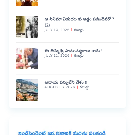
ఆ సినిమా విడుదల కు అడ్డం పడిందెవరో ?
(2)
JULY 10, 2026
కబుర్లు
ఈ తిమ్మక్క సామాన్యురాలు కాదు !
JULY 11, 2026
కబుర్లు
ఆదాయ పన్నులేని దేశం !!
AUGUST 6, 2026
కబుర్లు