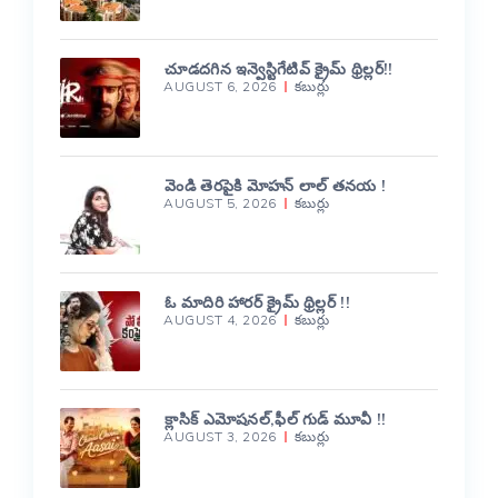
చూడదగిన ఇన్వెస్టిగేటివ్ క్రైమ్ థ్రిల్లర్!!
AUGUST 6, 2026
కబుర్లు
వెండి తెరపైకి మోహన్ లాల్ తనయ !
AUGUST 5, 2026
కబుర్లు
ఓ మాదిరి హారర్ క్రైమ్ థ్రిల్లర్ !!
AUGUST 4, 2026
కబుర్లు
క్లాసిక్ ఎమోషనల్,ఫీల్ గుడ్ మూవీ !!
AUGUST 3, 2026
కబుర్లు