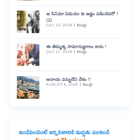
ఆ సినిమా విడుదల కు అడ్డం పడిందెవరో ?
(2)
JULY 10, 2026
కబుర్లు
ఈ తిమ్మక్క సామాన్యురాలు కాదు !
JULY 11, 2026
కబుర్లు
ఆదాయ పన్నులేని దేశం !!
AUGUST 6, 2026
కబుర్లు