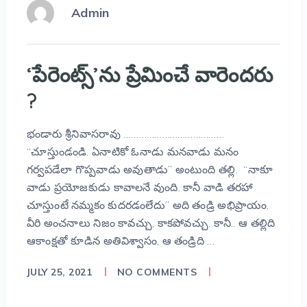
Admin
‘పేరెంట్స్’ను ప్రేమించే వారెందరు
?
భండారు శ్రీనివాసరావు …………………………………
“చూస్తుండండి. ఏనాటికో ఓనాడు మనవాడు మనం
గర్వపడేలా గొప్పవాడు అవుతాడు” అంటుంది తల్లి. “నాకూ
వాడు ప్రయోజకుడు కావాలనే వుంది. కానీ వాడి తరహా
చూస్తుంటే నమ్మకం కుదరడంలేదు” అది తండ్రి అభిప్రాయం.
వీరి అంచనాలు నిజం కావచ్చు, కాకపోవచ్చు. కానీ.. ఆ తల్లిది
ఆకాంక్షతో కూడిన అతివిశ్వాసం, ఆ తండ్రిది …
JULY 25, 2021
NO COMMENTS