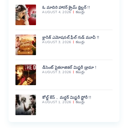
ఓ మాదిరి హారర్ క్రైమ్ థ్రిల్లర్ !!
AUGUST 4, 2026
కబుర్లు
క్లాసిక్ ఎమోషనల్,ఫీల్ గుడ్ మూవీ !!
AUGUST 3, 2026
కబుర్లు
డీసెంట్ సైకలాజికల్ మిస్టరీ డ్రామా !
AUGUST 3, 2026
కబుర్లు
కోల్డ్ కేస్ .. మర్డర్ మిస్టరీ స్టోరీ !!
AUGUST 1, 2026
కబుర్లు