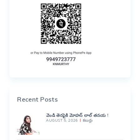
Recent Posts
వెండి తెరపైకి మోహన్ లాల్ తనయ !
AUGUST 5, 2026
కబుర్లు