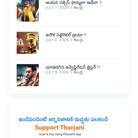
ఆయన సక్సెస్ ఫార్ములా అదేనా ?
JULY 7, 2026
కబుర్లు
ఇదొక సెటైరికల్ డ్రామా !!
JULY 8, 2026
కబుర్లు
చూడదగిన ఇన్వెస్టిగేషన్ థ్రిల్లర్ !!
JULY 9, 2026
కబుర్లు