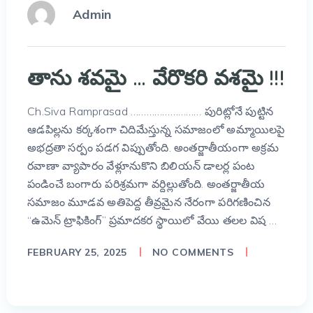
Admin
తాను శవమై … వేరొకరి వశమై !!!
Ch.Siva Ramprasad ……………………… పురిట్లోనే పుట్టిన
ఆడపిల్లను కర్కశంగా చిదిమేస్తున్న సమాజంలో అమ్మాయిలపై
అభద్రతా సర్పం పడగ విప్పుతోంది. అంతర్జాతీయంగా అక్రమ
రవాణా వ్యాపారం వేళ్లూనుకొని బిలియన్ డాలర్ల పంట
పండించే బంగారు పరిశ్రమగా వర్దిల్లుతోంది. అంతర్జాతీయ
సమాజం మూడవ అతిపెద్ద తీవ్రమైన నేరంగా పరిగణించిన
“ఉమెన్‌ ట్రాఫికింగ్‌” ప్రమాదకర స్థాయిలో వేయి తలల విష …
FEBRUARY 25, 2025
NO COMMENTS