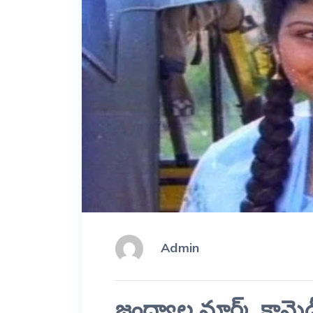
Admin
జంధ్యాల మార్క్ కామెడీ