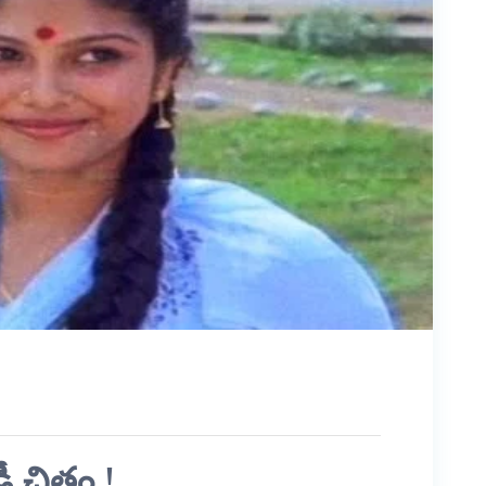
 చిత్రం !