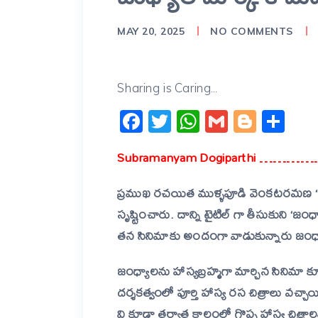
MAY 20, 2025
NO COMMENTS
Sharing is Caring...
Facebook
Twitter
WhatsApp
Gmail
Blogg
Sh
Subramanyam Dogiparthi 
ప్రముఖ రచయిత ముళ్ళపూడి వెంకటరమణ “బుడ
సృష్టించారు. దాన్ని టైటిల్ గా తీసుకుని ‘జంధ
తన సినిమాకు అందంగా వాడుకున్నారు జంధ్
జంధ్యాలను హాస్యబ్రహ్మగా మార్చిన సినిమా
దర్శకత్వంలో పూర్తి హాస్య రస చిత్రాలు వచ్చ
వి కూడా తర్వాత కాలంలో గొప్ప హాస్య చిత్