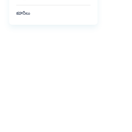
కహానీలు