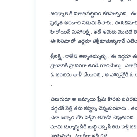
జంధ్యాల కి విశాఖపట్టణం కలిసొచ్చింది 
ప్రకృతి అందాల నడుమ తీసారు. ఈ సినిమాక
హీరోయిన్ మహాలక్ష్మి . ఇదే ఆమెకు మొదటి త
ఈ సినిమాలో ఇద్దరూ తల్లీకూతుళ్ళుగానే నటి
శ్రీలక్ష్మి , రాజేష్ అక్కాతమ్ముళ్ళు . ఈ ఇద్ద
ప్రాణానికి ప్రాణంగా ఉండే రూంమేట్లు . ఎలా
ఓ జంటను ఖాళీ చేయించి , ఆ పోర్షన్లోకి ఓ రెం
.
నలుగురూ ఆ అమ్మాయి ప్రేమ కొరకు చివరకు 
దగ్గరకే వెళ్లి తమ కష్టాన్ని చెప్పుకుంటార
ఎలా బద్నాం చేసి పెళ్ళిని ఆపాడో చెపుతుం
మామ దుర్మార్గుడికి బుధ్ధి చెప్పి సీతకు పెళ్లి జ
జరిపిస్తారు . టూకీగా ఇదీ కధ .