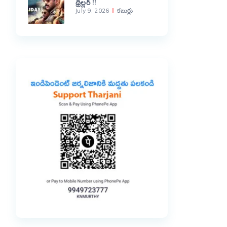
థ్రిల్లర్ !!
July 9, 2026
కబుర్లు