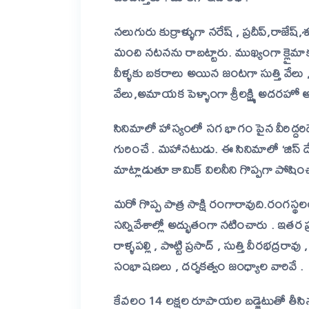
నలుగురు కుర్రాళ్ళుగా నరేష్ , ప్రదీప్,రాజే
మంచి నటనను రాబట్టారు. ముఖ్యంగా క్లైమాక్స
వీళ్ళకు బకరాలు అయిన జంటగా సుత్తి వేలు , 
వేలు,అమాయక పెళ్ళాంగా శ్రీలక్ష్మి అదరహో 
సినిమాలో హాస్యంలో సగ భాగం పైన వీరిద్దరి
గురించే . మహానటుడు. ఈ సినిమాలో ‘జిస్ 
మాట్లాడుతూ కామిక్ విలనీని గొప్పగా పోషిం
మరో గొప్ప పాత్ర సాక్షి రంగారావుది.రంగస్థ
సన్నివేశాల్లో అద్భుతంగా నటించారు . ఇతర ప
రాళ్ళపల్లి , పొట్టి ప్రసాద్ , సుత్తి వీరభద్రరావు
సంభాషణలు , దర్శకత్వం జంధ్యాల వారివే .
కేవలం 14 లక్షల రూపాయల బడ్జెటుతో తీసి