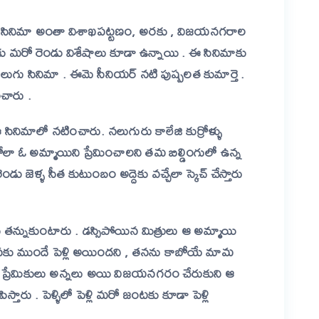
. ఈ సినిమా అంతా విశాఖపట్టణం, అరకు , విజయనగరాల
ు మరో రెండు విశేషాలు కూడా ఉన్నాయి . ఈ సినిమాకు
ెలుగు సినిమా . ఈమె సీనియర్ నటి పుష్పలత కుమార్తె .
ంచారు .
రూ ఈ సినిమాలో నటించారు. నలుగురు కాలేజి కుర్రోళ్ళు
గోలా ఓ అమ్మాయిని ప్రేమించాలని తమ బిల్డింగులో ఉన్న
డు జెళ్ళ సీత కుటుంబం అద్దెకు వచ్చేలా స్కెచ్ చేస్తారు
తన్నుకుంటారు . డస్సిపోయిన మిత్రులు ఆ అమ్మాయి
ు . తనకు ముందే పెళ్లి అయిందని , తనను కాబోయే మామ
ది . ప్రేమికులు అన్నలు అయి విజయనగరం చేరుకుని ఆ
రిపిస్తారు . పెళ్ళిలో పెళ్లి మరో జంటకు కూడా పెళ్లి