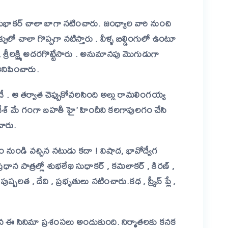
ష్,శుభాకర్ చాలా బాగా నటించారు. జంధ్యాల వారి నుంచి
ులో చాలా గొప్పగా నటిస్తారు . వీళ్ళ బిల్డింగులో ఉంటూ
శ్రీలక్ష్మి అదరగొట్టేసారు . అనుమానపు మొగుడుగా
అనిపించారు.
దే . ఆ తర్వాత చెప్పుకోవలసింది అల్లు రామలింగయ్య
దేశ్ మే గంగా బహతీ హై’ హిందీని కలగాపులగం చేసి
చారు.
లం నుండి వచ్చిన నటుడు కదా ! విషాద, భావోద్వేగ
్రధాన పాత్రల్లో శుభలేఖ సుధాకర్ , కమలాకర్ , కిరణ్ ,
 , పుష్పలత , దేవి , ప్రభృతులు నటించారు.కధ , స్క్రీన్ ప్లే ,
న ఈ సినిమా ప్రశంసలు అందుకుంది. నిర్మాతలకు కనక