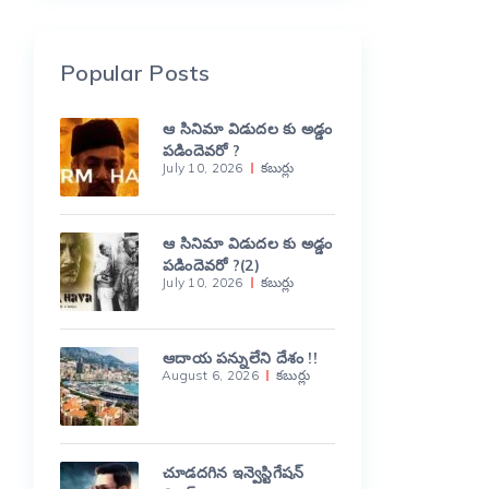
Popular Posts
ఆ సినిమా విడుదల కు అడ్డం
పడిందెవరో ?
July 10, 2026
కబుర్లు
ఆ సినిమా విడుదల కు అడ్డం
పడిందెవరో ?(2)
July 10, 2026
కబుర్లు
ఆదాయ పన్నులేని దేశం !!
August 6, 2026
కబుర్లు
చూడదగిన ఇన్వెస్టిగేషన్