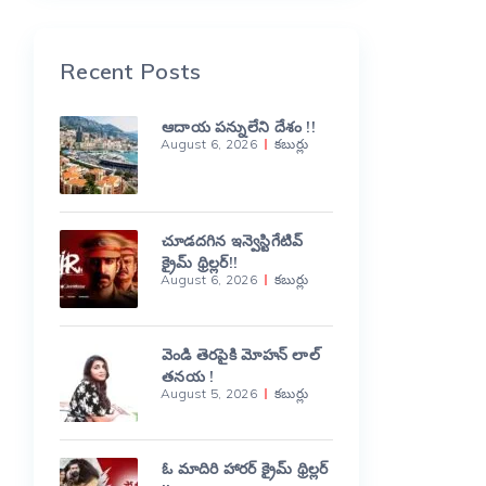
Recent Posts
ఆదాయ పన్నులేని దేశం !!
August 6, 2026
కబుర్లు
చూడదగిన ఇన్వెస్టిగేటివ్
క్రైమ్ థ్రిల్లర్!!
August 6, 2026
కబుర్లు
వెండి తెరపైకి మోహన్ లాల్
తనయ !
August 5, 2026
కబుర్లు
ఓ మాదిరి హారర్ క్రైమ్ థ్రిల్లర్