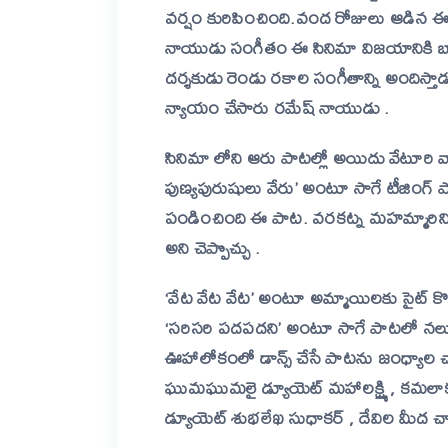
వర్షం కురిపించింది.వంద రోజులు ఆడిన ఈ
నాయుడు సంగీతం ఈ సినిమా విజయానికి బ
దర్శకుడు రెండు రకాల సంగీతాన్ని అందిస్
న్యాయం చేసారు రమేష్ నాయుడు .
సినిమా లోని ఆరు పాటల్లో అయిదు వేటూరి వార
పుణ్యపురుషులు వేరు’ అంటూ సాగే టీజింగ్ పా
పండించింది ఈ పాట. వరకట్న మహమ్మారిన
అని చెప్పొచ్చు .
‘వేట వేట వేట’ అంటూ అమ్మాయిలకు సైట్ కొడ
‘సరిసరి పదపదని’ అంటూ సాగే పాటలో నలుగుర
ఊహాలోకంలో డాన్స్ చేసే పాటను జంధ్యాల 
ఘుమఘుమలై డ్యూయెట్ మహాలక్ష్మి , కమలాకర్ల
డ్యూయెట్ శుభలేఖ సుధాకర్ , దేవిల మీద చాల