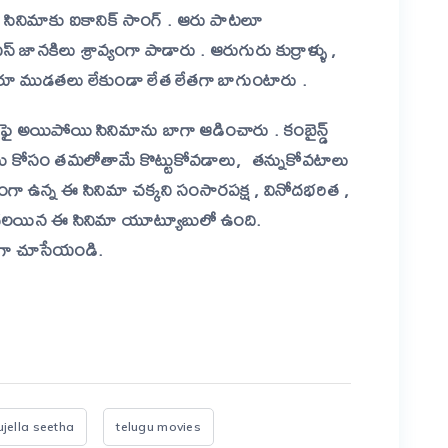
ఈ సినిమాకు ఐకానిక్ సాంగ్ . ఆరు పాటలూ
జానకిలు శ్రావ్యంగా పాడారు . ఆరుగురు కుర్రాళ్ళు ,
రూ ముడతలు లేకుండా లేత లేతగా బాగుంటారు .
ై అయిపోయి సినిమాను బాగా ఆడించారు . కంబైన్డ్
అమ్మాయి కోసం తమలోతామే కొట్టుకోవడాలు, తన్నుకోవటాలు
కలంగా ఉన్న ఈ సినిమా చక్కని సంసారపక్ష , వినోదభరిత ,
ిడుదలయిన ఈ సినిమా యూట్యూబులో ఉంది.
టుగా చూసేయండి.
er
are
ujella seetha
telugu movies