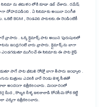
 సినిమా ను తమిళం లోకి కూడా డబ్ చేశారు. రమేష్
ాగా దోహదపడింది . ఏ సినిమాకు అయినా సంగీత
తాడు. ఒకటి BGM , రెండవది పాటలకు.ఈ రెండింటికీ
ే వ్రాసారు . ఒక్క క్లైమాక్స్ పాట అయిన ‘పురుషులలో
టను ఇంద్రగంటి వారు వ్రాసారు. క్లైమాక్స్ ను బాగా
ి ఎండగడుతూ ముగించే ఈ సినిమాకు ఈ పాట లైఫ్
ుతూ సాగే పాట భీమిలి రోడ్లో బాగా తీసారు జంధ్యాల .
ు మిత్రులు ఎవరికి వారే రెండు జెళ్ళ సీతతో
చాలా అందంగా చిత్రీకరించారు. మందారంలో
 మీద , కొబ్బరి నీళ్ళ జలకాలాడి కోనసీమ కోక కట్టి
ా చక్కగా చిత్రీకరించారు.