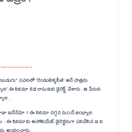
er
are
…………………………
ుగు” నవలలో ‘రెండుజెళ్ళసీత’ అనే పాత్రను
్యాల’ ఈ సినిమా కథ రాసుకుని డైరెక్ట్ చేశారు. ఆ పేరుని
యాల .
 కూడా ఇదేనేమో ! ఈ సినిమా దగ్గర నుంచే జంధ్యాల
ాయి . ఈ సినిమాకు అసోసియేట్ డైరెక్టరుగా పనిచేసిన ఇ వి
రాలను అందించారు.