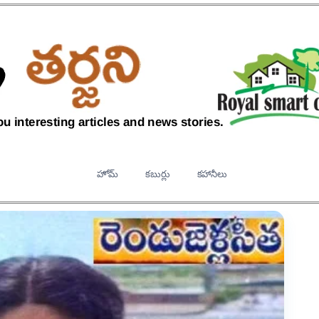
హోమ్
కబుర్లు
కహానీలు