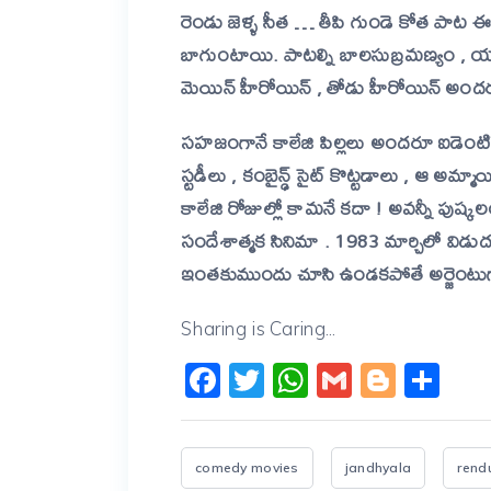
రెండు జెళ్ళ సీత … తీపి గుండె కోత పాట 
బాగుంటాయి. పాటల్ని బాలసుబ్రమణ్యం , యస్ 
మెయిన్ హీరోయిన్ , తోడు హీరోయిన్ అంద
సహజంగానే కాలేజి పిల్లలు అందరూ ఐడెంటిఫ
స్టడీలు , కంబైన్ఢ్ సైట్ కొట్టడాలు , ఆ 
కాలేజి రోజుల్లో కామనే కదా ! అవన్నీ పుష్
సందేశాత్మక సినిమా . 1983 మార్చిలో వ
ఇంతకుముందు చూసి ఉండకపోతే అర్జెం
Sharing is Caring...
Facebook
Twitter
WhatsApp
Gmail
Blogg
Sh
comedy movies
jandhyala
rend