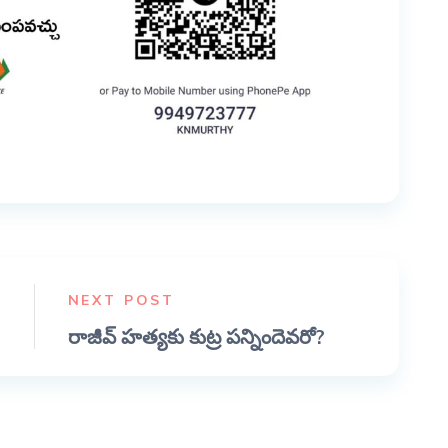
NEXT POST
రాజీవ్ హత్యకు కుట్ర పన్నిందెవరో?