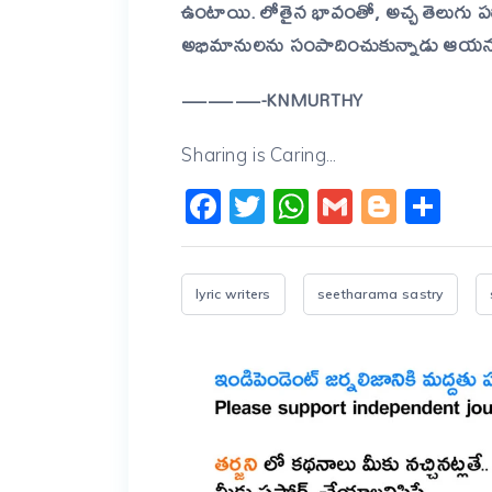
ఉంటాయి. లోతైన భావంతో, అచ్చ తెలుగు ప
అభిమానులను సంపాదించుకున్నాడు ఆయ
———-KNMURTHY
Sharing is Caring...
Facebook
Twitter
WhatsApp
Gmail
Blogg
Sh
lyric writers
seetharama sastry