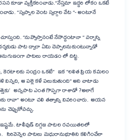
నిరసన కూడా వ్యక్తీకరించాడు.
“నేస్తమా ఇద్దరి లోకం ఒకటే
చాడు. “స్వప్నాల వెంట స్వర్గాల వేట “- అంటూనే
్తుంది. “నువ్వొస్తానంటే నేనొద్దంటానా ” వర్షాన్ని
దర్శకుడు పాట ద్వారా ఏమి చెప్పాలనుకుంటున్నాడో
ందుకు అనుగుణంగా పాటలు రాయడం లో దిట్ట.
, కెరటాలకు సంద్రం ఒకటే” ఇక “లలిత ప్రియ కమలం
మురళి విన్నది, ఆ పల్లె కళే పలుకుతుంది” అని చాటాడు
చ్చగత్తెకు’ అన్నపాట ఎంత గొప్పగా రాశాడో ?అలాగే
కు రావా” అంటూ చలి తత్వాన్ని వివరించారు.
ఆయన
ు చెప్పుకోవచ్చు.
ంటే ఇష్టమే. టాలీవుడ్ దిగ్గజ పాటల రచయితలలో
్లారు. సిరివెన్నెల పాటలు మధురానుభూతిని కలిగించేలా