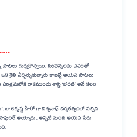
er
are
………..
న్నో పాటలు గుర్తుకొస్తాయి. సిరివెన్నెలను ఎవరితో
ా ఒక శైలి ఏర్పర్చుకున్నారు కాబట్టే ఆయన పాటలు
 పరిశ్రమలోకి రాకముందు శాస్త్రి ‘భరణి’ అనే కలం
’. బాలకృష్ణ హీరో గా విశ్వనాధ్ దర్శకత్వంలో వచ్చిన
ా తో పాపులర్ అయ్యారు..అప్పటి నుంచి ఆయన పేరు
ంది.