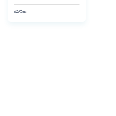
కహానీలు