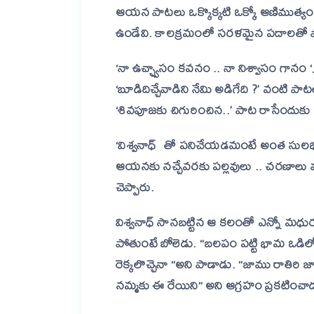
ఆయన పాటలు ఒక్కొక్కటి ఒక్కో ఆణిముత్యం
ఉండేవి. కాలక్రమంలో సరళమైన పదాలతో 
‘నా ఉచ్ఛ్వాసం కవనం .. నా నిశ్వాసం గానం
‘బూడిదిచ్చేవాడిని నేమి అడిగేది ?’ వంటి పా
‘శివపూజకు చిగురించిన..’ పాట రాసేందుకు
‘విశ్వనాధ్ తో పనిచేయడమంటే అంత సులభ
ఆయనకు నచ్చేవరకు పల్లవులు .. చరణాలు మ
చెప్పారు.
విశ్వనాధ్ సానబట్టిన ఆ కలంతో ఎన్నో మధు
పోతుంటే బోలెడు. “బలపం పట్టి భామ ఒడిలో
రెక్కలొచ్చెనా “అని పాడాడు. “జాము రాతిరి
నమ్మకు ఈ రేయిని” అని ఆగ్రహం ప్రకటించా