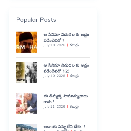
Popular Posts
ఆ సినిమా విడుదల కు అడ్డం
పడిందెవరో ?
July 10, 2026
కబుర్లు
ఆ సినిమా విడుదల కు అడ్డం
పడిందెవరో ?(2)
July 10, 2026
కబుర్లు
ఈ తిమ్మక్క సామాన్యురాలు
కాదు !
July 11, 2026
కబుర్లు
ఆదాయ పన్నులేని దేశం !!