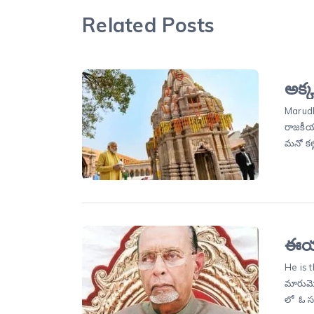
Related Posts
అక్
Marudh
రాజకీయ
మనో కల్
ఈయనే
He is t
మారుమోగ
లో ఓ స