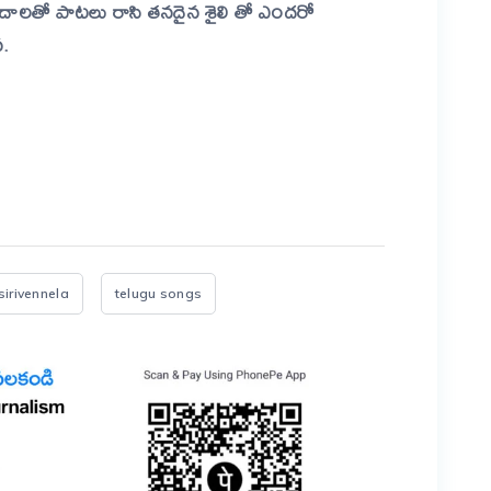
దాలతో పాటలు రాసి తనదైన శైలి తో ఎందరో
న.
er
are
sirivennela
telugu songs