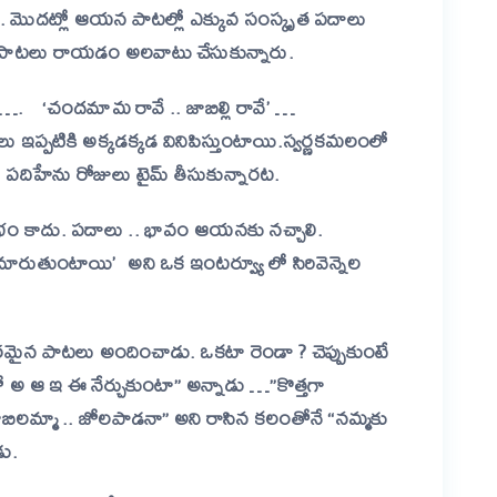
. మొదట్లో ఆయన పాటల్లో ఎక్కువ సంస్కృత పదాలు
పాటలు రాయడం అలవాటు చేసుకున్నారు.
 ‘…. ‘చందమామ రావే .. జాబిల్లి రావే’ …
టలు ఇప్పటికి అక్కడక్కడ వినిపిస్తుంటాయి.స్వర్ణకమలంలో
 పదిహేను రోజులు టైమ్ తీసుకున్నారట.
ం కాదు. పదాలు .. భావం ఆయనకు నచ్చాలి.
ారుతుంటాయి’ అని ఒక ఇంటర్వ్యూ లో సిరివెన్నెల
రమైన పాటలు అందించాడు. ఒకటా రెండా ? చెప్పుకుంటే
 అ ఆ ఇ ఈ నేర్చుకుంటా” అన్నాడు …”కొత్తగా
 జాబిలమ్మా .. జోలపాడనా” అని రాసిన కలంతోనే “నమ్మకు
డు.