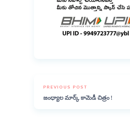
PREVIOUS POST
జంధ్యాల మార్క్ కామెడీ చిత్రం !