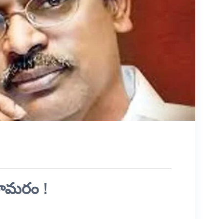
ామరం !