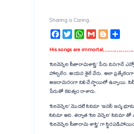
Sharing is Caring...
Facebook
Twitter
WhatsApp
Gmail
Blogg
Sh
His songs are immortal…………
‘సిరివెన్నెల సీతారామశాస్త్రి’ పేరు వినగానే ఎ
పోల్చలేం. ఆయన శైలే వేరు. అలా ప్రత్యేకంగ
అజరామరంగా నిలిచే స్థాయిలో ఉన్నాయి. సినీ
పేరుతో కవిత్వం రాశారు.
‘సిరివెన్నెల’ మొదటి సినిమా ‘జననీ జన్మ భూమి
సినిమా అది. తర్వాత ‘సిరి వెన్నెల’ సినిమ
‘సిరివెన్నెల సీతారామ శాస్త్రి’ గా స్థిరపడిపోయి