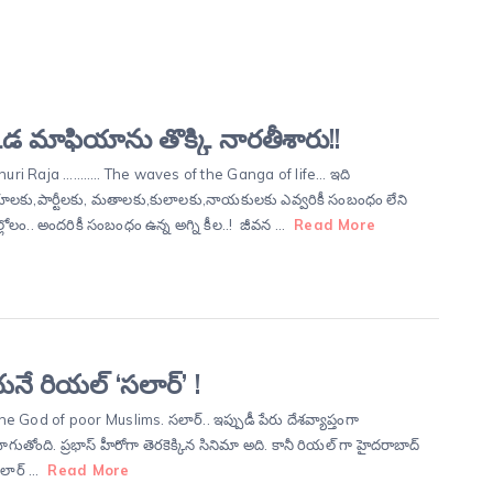
కడ మాఫియాను తొక్కి నారతీశారు!!
uri Raja ……….. The waves of the Ganga of life… ఇది
ాలకు,పార్టీలకు, మతాలకు,కులాలకు,నాయకులకు ఎవ్వరికీ సంబంధం లేని
లోలం.. అందరికీ సంబంధం ఉన్న అగ్ని కీల..! జీవన …
Read More
 రియల్‌ ‘సలార్‌’ !
he God of poor Muslims. సలార్‌.. ఇప్పుడీ పేరు దేశవ్యాప్తంగా
ుతోంది. ప్రభాస్‌ హీరోగా తెరకెక్కిన సినిమా అది. కానీ రియల్ గా హైదరాబాద్
లార్ …
Read More