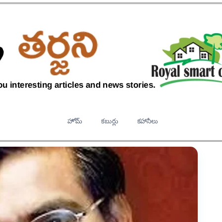
హోమ్
కబుర్లు
కహానీలు