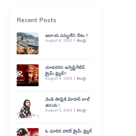
Recent Posts
ఆదాయ పన్నులేని దేశం !!
August 6, 2026
కబుర్లు
చూడదగిన ఇన్వెస్టిగేటివ్
క్రైమ్ థ్రిల్లర్!!
August 6, 2026
కబుర్లు
వెండి తెరపైకి మోహన్ లాల్
తనయ !
August 5, 2026
కబుర్లు
ఓ మాదిరి హారర్ క్రైమ్ థ్రిల్లర్