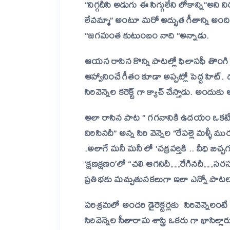
“నిగ్గదీసి అడుగు ఈ సిగ్గులేని లోకాన్ని”అని 
లేవమ్మా” అంటూ మరో అద్భుత గీతాన్ని అందిం
“జగమంత కుటుంబం నాది “అన్నాడు.
ఆయన రాసిన కొన్ని పాటల్లో ఫిలాసఫీ తొంగి చూస
ఆహ్వానించే గీతం కూడా అప్పట్లో పెద్ద హిట్.
సిరివెన్నెల కరెక్ట్ గా క్యాచ్ చేస్తాడు. అ
అలా రాసిన పాట ” గగనానికి ఉదయం ఒకటే
విరిసినదీ” అన్న సిరి వెన్నెల “రేపల్లె మళ్ళీ 
.అలాగే మనీ మనీ లో ‘చక్రవర్తికి .. వీధి బి
‘క్షణక్షణం’లో “చలి ఆగనిదీ…రేగినదీ…సరస
ప్రతిభకు మచ్చుతునకలుగా ఇలా ఎన్నో పాటలన
పరిశ్రమలో అందరి డైరెక్టర్లకు సిరివెన్నెల
సిరివెన్నెల సీతారామ శాస్త్రి ఒకరు గా భాసిల