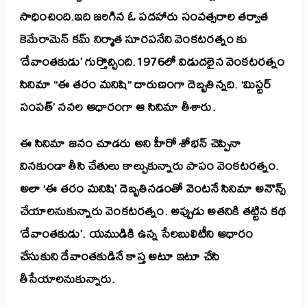
సాధించింది.ఇది జరిగిన ఓ పదహారు సంవత్సరాల తర్వాత
కెమేరామెన్ కమ్ నిర్మాత సూరపనేని వెంకటరత్నం కు
‘దేవాంతకుడు’ గుర్తొచ్చింది.1976లో విడుదలైన వెంకటరత్నం
సినిమా “ఈ తరం మనిషి” దారుణంగా దెబ్బతిన్నది. ‘మిస్టర్
సంపత్’ నవల ఆధారంగా ఆ సినిమా తీశారు.
ఈ సినిమా జనం చూడరు అని హీరో శోభన్ చెప్పినా
వినకుండా తీసి చేతులు కాల్చుకున్నారు పాపం వెంకటరత్నం.
అలా ‘ఈ తరం మనిషి’ దెబ్బతినడంతో వెంటనే సినిమా అనౌన్స్
చేయాలనుకున్నారు వెంకటరత్నం. అప్పుడు అతనికి తట్టిన కథ
‘దేవాంతకుడు’. యముడికి ఉన్న సేలబులిటీని ఆధారం
చేసుకుని దేవాంతకుడినే కాస్త అటూ ఇటూ చేసి
తీసేయాలనుకున్నారు.