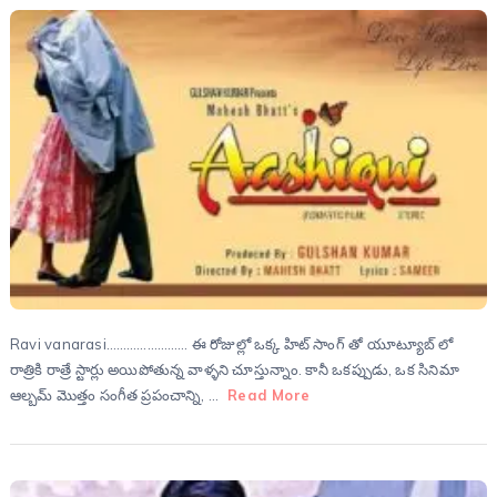
Ravi vanarasi…………………… ఈ రోజుల్లో ఒక్క హిట్ సాంగ్ తో యూట్యూబ్ లో
రాత్రికి రాత్రే స్టార్లు అయిపోతున్న వాళ్ళని చూస్తున్నాం. కానీ ఒకప్పుడు, ఒక సినిమా
ఆల్బమ్ మొత్తం సంగీత ప్రపంచాన్ని, …
Read More