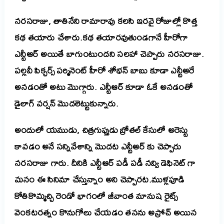
నరసరాజు, తాతినేని రామారావు కలసి ఇరవై రోజుల్లో కొత్త
కథ తయారు చేశారు.కథ తయారవుతుండగానే హీరోగా
ఎన్టీఆర్ అయితే బాగుంటుందని సలహా చెప్పారు నరసరాజు.
పల్లవీ పిక్చర్స్ పర్మినెంట్ హీరో శోభన్ బాబు కూడా ఎన్టీఆరే
అనడంతో అటు మొగ్గారు. ఎన్టీఆర్ కూడా ఓకే అనడంతో
డైలాగ్ వర్షన్ మొదలెట్టుకున్నారు.
అందులో యముడు, చిత్రగుప్తుడు బ్రోతల్ కేసులో అరెస్టు
కావడం అనే సన్నివేశాన్ని మొదట ఎన్టీఆర్ కు చెప్పారు
నరసరాజు గారు. దీనికి ఎన్టీఆర్ పడీ పడీ నవ్వి డెఫినెట్ గా
మనం ఈ సినిమా చేస్తున్నాం అని చెప్పారట.ముళ్లపూడి
కోతికొమ్మచ్చి రెండో భాగంలో జీవాంత మానుష రైట్స్
వెంకటరత్నం కొనుగోలు చేయడం తనను అప్రోచ్ అయిన