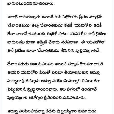
బాగుంటుందని సూచించారు.
అలాగే రాసుకున్నారు.అయితే ‘యమగోల’కు ప్రేరణ మాత్రమే
‘దేవాంతకుడు’ తప్ప ‘దేవాంతకుడు’ కథకీ ‘యమగోల’ కథకీ
తేడా చాలానే ఉంటుంది. కథతో పాటు ‘యమగోల’ అనే టైటిలు
బాగుందని కూడా అడ్వైజ్ చేశారు నరసరాజు. ఈ ‘యమగోల’
అనే టైటిలు కూడా ‘దేవాంతకుడు’ తీసిన సి.పుల్లయ్యగారిదే.
దేవాంతకుడు విజయవంతం అయిన తర్వాత కొంతకాలానికి
ఆయన యమగోల పేరుతో సినిమా తీయాలనుకుని ఆదుర్తి
సుబ్బారావు తమ్ముడు ఆదుర్తి నరసింహమూర్తిని రచయితగా
పెట్టుకుని ఓ స్క్రిప్టు రాయించారు. అది సగంలో ఉండగానే
పుల్లయ్యగారి ఆరోగ్యం క్షీణించింది.చనిపోయారు.
ఆదుర్తి నరసింహమూర్తి కథను పుల్లయ్యగారి కుమారుడు