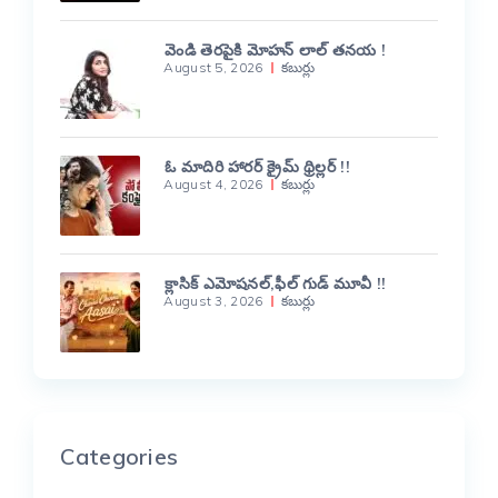
వెండి తెరపైకి మోహన్ లాల్ తనయ !
August 5, 2026
కబుర్లు
ఓ మాదిరి హారర్ క్రైమ్ థ్రిల్లర్ !!
August 4, 2026
కబుర్లు
క్లాసిక్ ఎమోషనల్,ఫీల్ గుడ్ మూవీ !!
August 3, 2026
కబుర్లు
Categories