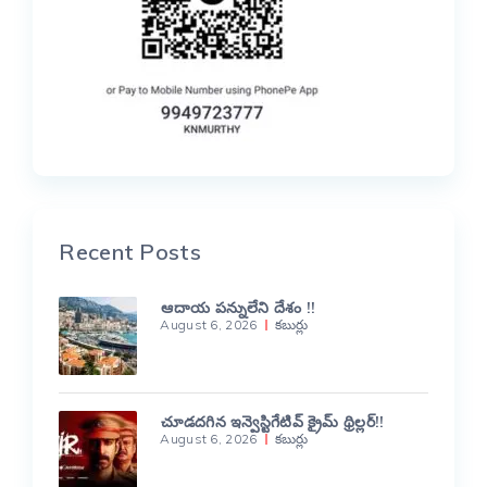
Recent Posts
ఆదాయ పన్నులేని దేశం !!
August 6, 2026
కబుర్లు
చూడదగిన ఇన్వెస్టిగేటివ్ క్రైమ్ థ్రిల్లర్!!
August 6, 2026
కబుర్లు