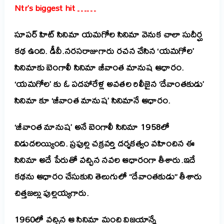
Ntr’s biggest hit ……
సూపర్ హిట్ సినిమా యమగోల సినిమా వెనుక చాలా సుదీర్ఘ
కథ ఉంది. డీవీ.నరసరాజుగారు రచన చేసిన ‘యమగోల’
సినిమాకు బెంగాలీ సినిమా జీవాంత మానుష ఆధారం.
‘యమగోల’ కు ఓ పదహారేళ్ల అవతల రిలీజైన ‘దేవాంతకుడు’
సినిమా కూ ‘జీవాంత మానుష’ సినిమానే ఆధారం.
‘జీవాంత మానుష’ అనే బెంగాలీ సినిమా 1958లో
విడుదలయ్యింది. ప్రఫుల్ల చక్రవర్తి దర్శకత్వం వహించిన ఈ
సినిమా అదే పేరుతో వచ్చిన నవల ఆధారంగా తీశారు.ఇదే
కథను ఆధారం చేసుకుని తెలుగులో “దేవాంతకుడు” తీశారు
చిత్తజల్లు పుల్లయ్యగారు.
1960లో వచ్చిన ఆ సినిమా మంచి విజయాన్నే