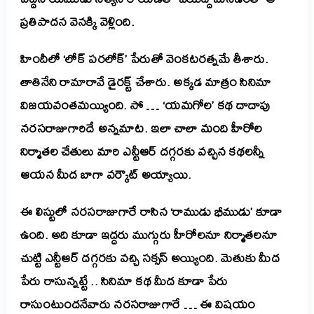
ప్రతిపాదన వెనక్కి వెళ్లింది.
హిందీలో ‘లోక్ పరలోక్’ పేరుతో వెంకటరత్నమే తీశారు.
తాతినేని రామారావే డైరక్ట్ చేశారు. అక్కడ మాత్రం సినిమా
విజయవంతమయ్యింది. సో … ‘యమగోల’ కథ దాదాపు
నరసరాజుగారిదే అన్నమాట. ఇలా చాలా మంది హీరోల
నిర్మాతల చేతులు మారి ఎన్టీఆర్ దగ్గరకు వచ్చిన కథలన్నీ
ఆయన మీద బాగా వర్కౌట్ అయ్యాయి.
ఈ లిస్టులో నరసరాజుగారే రాసిన ‘రాముడు భీముడు’ కూడా
ఉంది. అది కూడా ఇద్దరు ముగ్గురు హీరోలనూ నిర్మాతలనూ
చుట్టి ఎన్టీఆర్ దగ్గరకు వచ్చి సక్సస్ అయ్యింది. మెతుకు మీద
పేరు రాసున్నట్టే .. సినిమా కథ మీద కూడా పేరు
రాసుంటుందనేవారు నరసరాజుగారే … ఈ విషయం