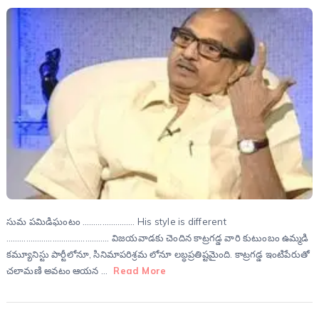
సుమ పమిడిఘంటం …………………… His style is different
……………………………………….. విజయవాడకు చెందిన కాట్రగడ్డ వారి కుటుంబం ఉమ్మడి
కమ్యూనిస్టు పార్టీలోనూ, సినిమాపరిశ్రమ లోనూ లబ్ధప్రతిష్టమైంది. కాట్రగడ్డ ఇంటిపేరుతో
చలామణి అవటం ఆయన …
Read More