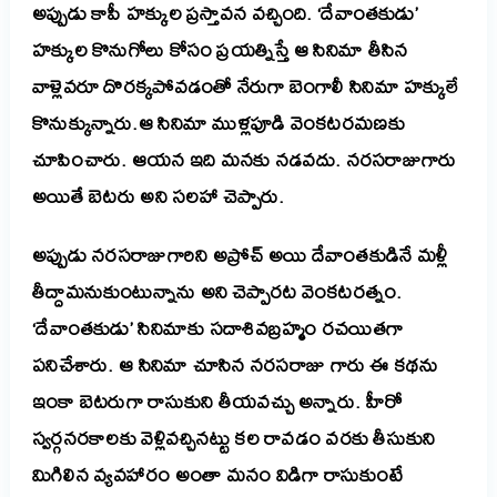
అప్పుడు కాపీ హక్కుల ప్రస్తావన వచ్చింది. ‘దేవాంతకుడు’
హక్కుల కొనుగోలు కోసం ప్రయత్నిస్తే ఆ సినిమా తీసిన
వాళ్లెవరూ దొరక్కపోవడంతో నేరుగా బెంగాలీ సినిమా హక్కులే
కొనుక్కున్నారు.
ఆ సినిమా ముళ్లపూడి వెంకటరమణకు
చూపించారు. ఆయన ఇది మనకు నడవదు. నరసరాజుగారు
అయితే బెటరు అని సలహా చెప్పారు.
అప్పుడు నరసరాజుగారిని అప్రోచ్ అయి దేవాంతకుడినే మళ్లీ
తీద్దామనుకుంటున్నాను అని చెప్పారట వెంకటరత్నం.
‘దేవాంతకుడు’ సినిమాకు సదాశివబ్రహ్మం రచయితగా
పనిచేశారు. ఆ సినిమా చూసిన నరసరాజు గారు ఈ కథను
ఇంకా బెటరుగా రాసుకుని తీయవచ్చు అన్నారు. హీరో
స్వర్గనరకాలకు వెళ్లివచ్చినట్టు కల రావడం వరకు తీసుకుని
మిగిలిన వ్యవహారం అంతా మనం విడిగా రాసుకుంటే