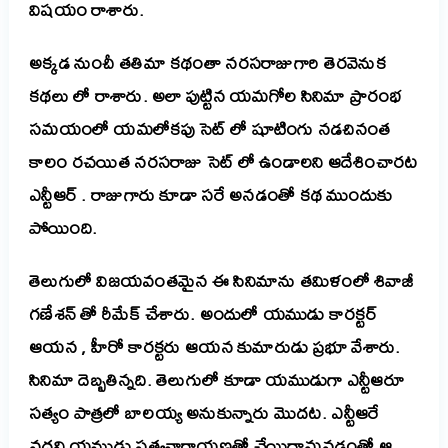
విషయం రాశారు.
అక్కడ నుంచీ తతిమా కథంతా నరసరాజుగారి తెరవెనుక
కథలు లో రాశారు. అలా పుట్టిన యమగోల సినిమా ప్రారంభ
సమయంలో యమలోకపు సెట్ లో షూటింగు నడచినంత
కాలం రచయిత నరసరాజు సెట్ లో ఉండాలని ఆదేశించారట
ఎన్టీఆర్ . రాజుగారు కూడా సరే అనడంతో కథ ముందుకు
పోయింది.
తెలుగులో విజయవంతమైన ఈ సినిమాను తమిళంలో శివాజీ
గణేశన్ తో రీమేక్ చేశారు. అందులో యముడు కారక్టర్
ఆయన , హీరో కారక్టరు ఆయన కుమారుడు ప్రభూ వేశారు.
సినిమా దెబ్బతిన్నది. తెలుగులో కూడా యముడుగా ఎన్టీఆరూ
సత్యం పాత్రలో బాలయ్య అనుకున్నారు మొదట. ఎన్టీఆరే
వద్దని యముడు సత్యనారాయణతో చేయిద్దామనడంతో ఆ