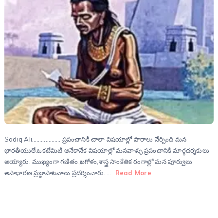
Sadiq Ali………………. ప్రపంచానికి చాలా విషయాల్లో పాఠాలు నేర్పింది మన
భారతీయులే.ఒకటేమిటి అనేకానేక విషయాల్లో మనవాళ్ళు ప్రపంచానికి మార్గదర్శకులు
అయ్యారు. ముఖ్యంగా గణితం,ఖగోళం,శాస్త్ర సాంకేతిక రంగాల్లో మన పూర్వులు
అసాధారణ ప్రజ్ఞాపాటవాలు ప్రదర్శించారు. …
Read More