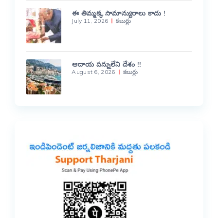
ఈ తిమ్మక్క సామాన్యురాలు కాదు !
July 11, 2026
కబుర్లు
ఆదాయ పన్నులేని దేశం !!
August 6, 2026
కబుర్లు