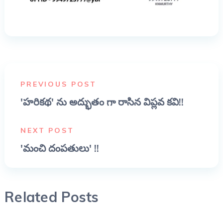
PREVIOUS POST
'హరికథ' ను అద్భుతం గా రాసిన విప్లవ కవి!!
NEXT POST
'మంచి దంపతులు' !!
Related Posts