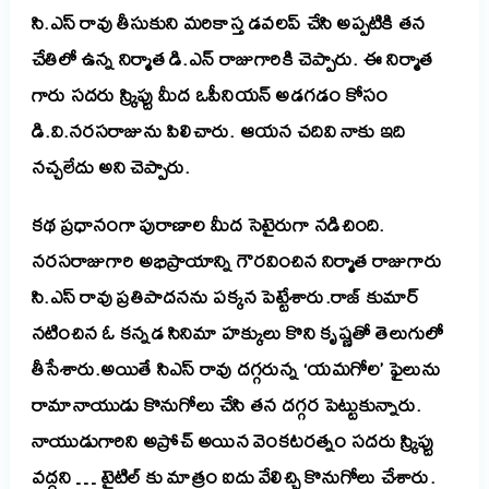
సి.ఎస్ రావు తీసుకుని మరికాస్త డవలప్ చేసి అప్పటికి తన
చేతిలో ఉన్న నిర్మాత డి.ఎన్ రాజుగారికి చెప్పారు. ఈ నిర్మాత
గారు సదరు స్క్రిప్టు మీద ఒపీనియన్ అడగడం కోసం
డి.వి.నరసరాజును పిలిచారు. ఆయన చదివి నాకు ఇది
నచ్చలేదు అని చెప్పారు.
కథ ప్రధానంగా పురాణాల మీద సెటైరుగా నడిచింది.
నరసరాజుగారి అభిప్రాయాన్ని గౌరవించిన నిర్మాత రాజుగారు
సి.ఎస్ రావు ప్రతిపాదనను పక్కన పెట్టేశారు.రాజ్ కుమార్
నటించిన ఓ కన్నడ సినిమా హక్కులు కొని కృష్ణతో తెలుగులో
తీసేశారు.అయితే సిఎస్ రావు దగ్గరున్న ‘యమగోల’ ఫైలును
రామానాయుడు కొనుగోలు చేసి తన దగ్గర పెట్టుకున్నారు.
నాయుడుగారిని అప్రోచ్ అయిన వెంకటరత్నం సదరు స్క్రిప్టు
వద్దని … టైటిల్ కు మాత్రం ఐదు వేలిచ్చి కొనుగోలు చేశారు.