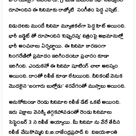
రూపొందిన ఈ సినిమాకు రాజ్కోటి సంగీతం పెద్ద ఎస్సెట్.
విడుదలకు ముందే సినిమా మ్యూజికల్‌గా పెద్ద హిట్ అయింది.
భారీ బడ్జెట్ తో రూపొందిన ‘నిప్పురవ్వ’ చిత్రంపై అభిమానుల్లో
భారీ అంచనాలు ఏర్పడ్డాయి. ఈ సినిమా కారణంగా
సింగరేణిలో ప్రమాదం జరిగిందంటూ ప్రచారం కూడా
జరిగింది. ఎందుకనో ఈ సినిమా షూటింగ్ చాలా ఆలస్యం
అయింది. దాంతో రిలీజ్ కూడా లేటయింది. దీనికంటే వెనుక
మొదలైన ‘బంగారు బుల్లోడు’ శరవేగంతో ముస్తాబు అయింది.
అనుకోకుండా రెండు సినిమాల రిలీజ్ డేట్ ఒకటే అయింది.
ఇరు పక్షాలు వెనక్కి తగ్గకపోవడంతో రెండు సినిమాలు
సెప్టెంబర్ 3 న రిలీజ్ అయ్యాయి. మీ సినిమా ను వేరే తేదీన
రిలీజ్ చేసుకొమ్మని వి.బి.రాజేంద్రప్రసాద్ ని విజయశాంతి