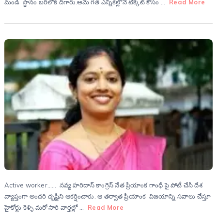
మండి స్థానం బరిలోకి దిగారు.ఆమె గత ఎన్నికల్లోనే టిక్కెట్ కోసం …
Read More
Active worker…… నవ్య హరిదాస్ కాంగ్రెస్ నేత ప్రియాంక గాంధీ పై పోటీ చేసి దేశ
వ్యాప్తంగా అందరి దృష్టిని ఆకర్షించారు. ఆ తర్వాత ప్రియాంక విజయాన్ని సవాలు చేస్తూ
హైకోర్టు కెళ్ళి మరో సారి వార్తల్లో …
Read More