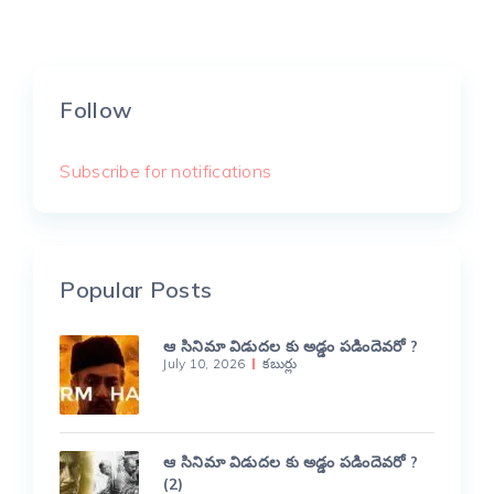
Follow
Subscribe for notifications
Popular Posts
ఆ సినిమా విడుదల కు అడ్డం పడిందెవరో ?
July 10, 2026
కబుర్లు
ఆ సినిమా విడుదల కు అడ్డం పడిందెవరో ?
(2)