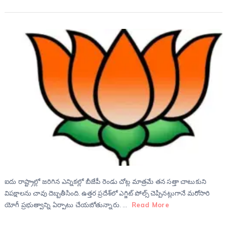
ఐదు రాష్ట్రాల్లో జరిగిన ఎన్నికల్లో బీజేపీ రెండు చోట్ల మాత్రమే తన సత్తా చాటుకుని
విపక్షాలను చావు దెబ్బతీసింది. ఉత్తర ప్రదేశ్‌లో ఎగ్జిట్ పోల్స్ చెప్పినట్లుగానే మరోసారి
యోగీ ప్రభుత్వాన్ని ఏర్పాటు చేయబోతున్నారు. …
Read More