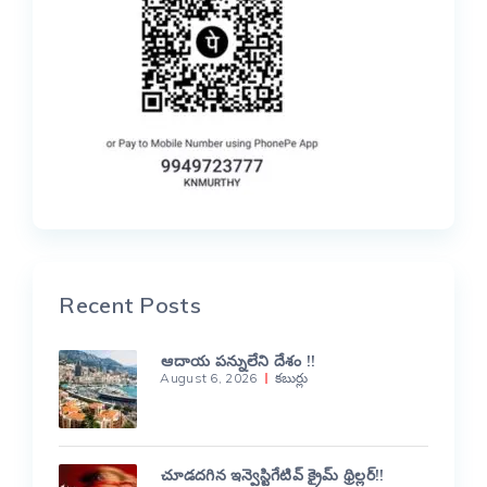
Recent Posts
ఆదాయ పన్నులేని దేశం !!
August 6, 2026
కబుర్లు
చూడదగిన ఇన్వెస్టిగేటివ్ క్రైమ్ థ్రిల్లర్!!