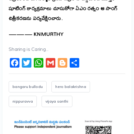
షూటింగ్ కార్యక్రమాలు చూసుకోగా ఏఎం రత్నం ఆ సాంగ్
చిత్రీకరణను పర్యవేక్షించారు.
——— KNMURTHY
Sharing is Caring...
Facebook
Twitter
WhatsApp
Gmail
Blogger
Share
bangaru bullodu
hero balakrishna
nippuravva
vijaya santhi