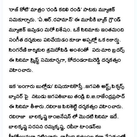
‘రాజ్ కోటి’ మాత్రం ‘రండి కదిలి రండి’ పాటకు మ్యూజిక్
సమకూర్చారు. ‘ఏ.ఆర్.రహమాన్’ ఈ మూవీకి బ్యాక్ గ్రౌండ్
మ్యూజిక్ ఇవ్వడం మరో విశేషం. ఒకే సినిమాకు ఇంతమంది
సంగీత దర్శకులు పనిచేయడం కూడా అప్పట్లో ఒక రికార్డు.
సింగరేణి కార్మికుల శ్రమదోపిడి అంశంతో పరుచూరి బ్రదర్స్
ఈ సినిమా స్క్రిప్ట్ సమకూర్చగా, కోదండరామిరెడ్డి దర్శకత్వం
వహించారు.
ఇక ‘బంగారు బుల్లోడు’ విషయానికొస్తే..జగపతి ఆర్ట్స్ పిక్చర్స్
బ్యానర్ పై నటుడు జగపతిబాబు తండ్రి వి.బి.రాజేంద్రప్రసాద్
ఈ సినిమా తీశారు.రవిరాజ పినిశెట్టి దర్శకత్వం వహించారు.
రవిరాజా బాలకృష్ణ కాంబినేషన్ లో మొదటి సినిమా ఇదే.
బాలకృష్ణ సరసన రమ్యకృష్ణ, రవీనా టాండన్‌లు
హీరోయిన్లుగా నటించారు. గ్రామీణ కుటుంబ కథా నేపథ్యంలో