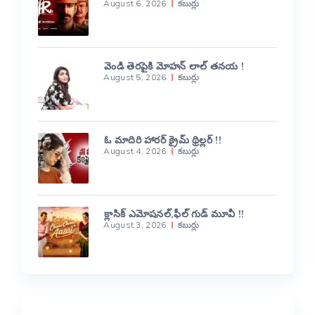
August 6, 2026
కబుర్లు
వెండి తెరపైకి మోహన్ లాల్ తనయ !
August 5, 2026
కబుర్లు
ఓ మాదిరి హారర్ క్రైమ్ థ్రిల్లర్ !!
August 4, 2026
కబుర్లు
క్లాసిక్ ఎమోషనల్,ఫీల్ గుడ్ మూవీ !!
August 3, 2026
కబుర్లు