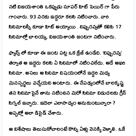
నటి విజయశాంతి ఒకప్పుడు సూపర్ హిట్ పెయిర్ గా పేరు
గాంచారు. 93 వరకు ఇద్దరూ కలసి నటించారు. వారి
సినిమాలన్నీ కూడా హిట్ అయ్యాయి . నిప్పురవ్వతో కలిపి 17
సినిమాల్లో బాలయ్య, విజయశాంతి జంటగా నటించారు.
ఫ్యాన్స్ లో కూడా ఈ జంట పట్ల ఒక క్రేజ్ ఉండేది. ‘నిప్పురవ్వ’
తర్వాత ఆ ఇద్దరు కలసి ఏ సినిమాలో నటించలేదు. అదే ఆఖరి
సినిమా. అసలు ఆ సినిమా విషయంలోనే ఇద్దరి మధ్య
మనస్పర్థలు వచ్చేయని అంటారు. ఈ నేపథ్యంలోనే బాలకృష్ణ
తన సినిమాపైనే తాను నటించిన మరో సినిమా విడుదలకు గ్రీన్
సిగ్నల్ ఇచ్చారు. ఇదెలా ఎలాసాధ్యం అనుకుంటున్నారా ?
అప్పట్లో అలా డిసైడ్ చేశారు.
ఆ విశేషాలు తెలుసుకోవాలంటే కొన్ని ఏళ్లు వెనక్కి వెళ్ళాలి. ఒకే