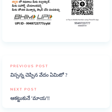
PREVIOUS POST
విస్సన్న చెప్పిన వేదం ఏమిటో ?
NEXT POST
ఆకట్టుకునే 'మాయ'!!