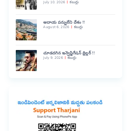
July 10, 2026
కబుర్లు
ఆదాయ పన్నులేని దేశం !!
August 6, 2026
కబుర్లు
చూడదగిన ఇన్వెస్టిగేషన్ థ్రిల్లర్ !!
July 9, 2026
కబుర్లు