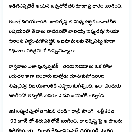
అడిగినప్పటికీ ఆయన ఒప్పుకోలేదని కూడా ప్రచారం జరిగింది.
అలాగే విజయశాంతి బాలకృష్ణ ల మధ్య ఆర్ధిక లావాదేవీల
విషయంలో తేడాలు రావడంతో బాలయ్య ‘నిప్పురవ్వ’ సినిమా
గురించి పట్టించుకోవద్దని అభిమానులకు చెప్పినట్టు కూడా
కథనాలు పరిశ్రమలో గుప్పుమన్నాయి.
వాస్తవాలు ఎలా వున్నప్పటికీ రెండు సినిమాలు ఒకే రోజు
విడుదల కాగా బంగారు బుల్లోడు దూసుకుపోయింది.
‘నిప్పురవ్వ’ విజయశాంతికి నష్టాలు మిగిల్చింది. ఇలా ఎందుకు
జరిగిందో ఇప్పటికి ఎవరూ పెదవి బయటికి చెప్పలేదు.
ఇక నిప్పురవ్వ లోని “కదిలి రండి ” ర్యాలీ సాంగ్ చిత్రీకరణ
93 జూన్ లో తిరుపతిలోనే జరిగింది. బాలకృష్ణ పై ఆ పాటను
చిత్రీకరించారు. నిర్మాత శ్రీనివాసప్రసాద్ దగ్గరుండి మొత్తం