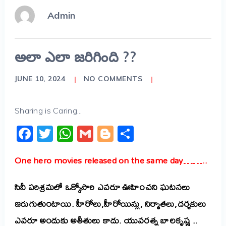
Admin
అలా ఎలా జరిగింది ??
JUNE 10, 2024
NO COMMENTS
Sharing is Caring...
Facebook
Twitter
WhatsApp
Gmail
Blogger
Share
One hero movies released on the same day……..
సినీ పరిశ్రమలో ఒక్కోసారి ఎవరూ ఊహించని ఘటనలు
జరుగుతుంటాయి. హీరోలు,హీరోయిన్లు, నిర్మాతలు,దర్శకులు
ఎవరూ అందుకు అతీతులు కాదు. యువరత్న బాలకృష్ణ ..