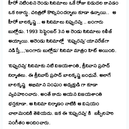
హీరో నటించిన రెండు సినిమాలు ఒకే రోజు విడుదల కావడం
ఒక రికార్డు. చరిత్రలో కొన్నిసందర్భాలు కూడా ఉన్నాయి.. ఆ
హీరో బాలకృష్ణ .. ఆ సినిమాలు నిప్పురవ్వ .. బంగారు
బుల్లోడు. 1993 సెప్టెంబర్ 3న ఆ రెండు సినిమాలు రిలీజ్
అయ్యాయి. ఆరెండు సినిమాల్లో ‘నిప్పురవ్వ’ యావరేజ్‌గా
నడిస్తే…‘బంగారు బుల్లోడు’ సినిమా మాత్రం హిట్ అయింది.
‘నిప్పురవ్వ’ సినిమాకు నటి విజయశాంతి, శ్రీనివాస ప్రసాద్
నిర్మాతలు. ఈ శ్రీనివాస్ ప్రసాద్ బాలకృష్ణ బంధువే. అలాగే
బాలకృష్ణ అభిమాన సంఘం అధ్యక్షుడి గా కూడా
వ్యవహరించారు. అంతే కాదు ఆయన విజయశాంతి
భర్తకూడా. ఆ సినిమా నిర్మాణం నాటికి ఆ విషయం
చాలామందికి తెలియదు. ఇక ఈ ‘నిప్పురవ్వ’ కి బప్పీలహరి
సంగీతం అందించారు.