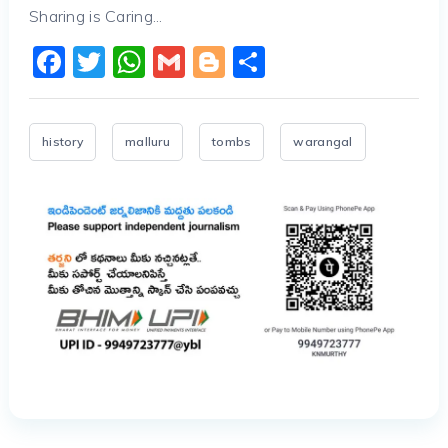
Sharing is Caring...
Facebook
Twitter
WhatsApp
Gmail
Blogger
Share
history
malluru
tombs
warangal