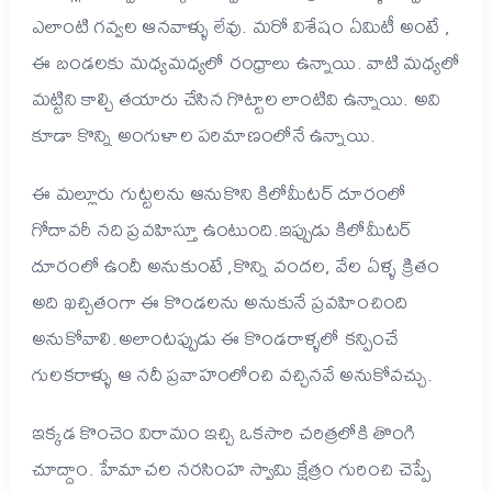
ఎలాంటి గవ్వల ఆనవాళ్ళు లేవు. మరో విశేషం ఏమిటీ అంటే ,
ఈ బండలకు మధ్యమధ్యలో రంధ్రాలు ఉన్నాయి. వాటి మధ్యలో
మట్టిని కాల్చి తయారు చేసిన గొట్టాల లాంటివి ఉన్నాయి. అవి
కూడా కొన్ని అంగుళాల పరిమాణంలోనే ఉన్నాయి.
ఈ మల్లూరు గుట్టలను ఆనుకొని కిలోమీటర్ దూరంలో
గోదావరీ నది ప్రవహిస్తూ ఉంటుంది.ఇప్పుడు కిలోమీటర్
దూరంలో ఉందీ అనుకుంటే ,కొన్ని వందల, వేల ఏళ్ళ క్రితం
అది ఖచ్చితంగా ఈ కొండలను అనుకునే ప్రవహించింది
అనుకోవాలి.అలాంటప్పుడు ఈ కొండరాళ్ళలో కన్పించే
గులకరాళ్ళు ఆ నదీ ప్రవాహంలోంచి వచ్చినవే అనుకోవచ్చు.
ఇక్కడ కొంచెం విరామం ఇచ్చి ఒకసారి చరిత్రలోకి తొంగి
చూద్దాం. హేమాచల నరసింహ స్వామి క్షేత్రం గురించి చెప్పే