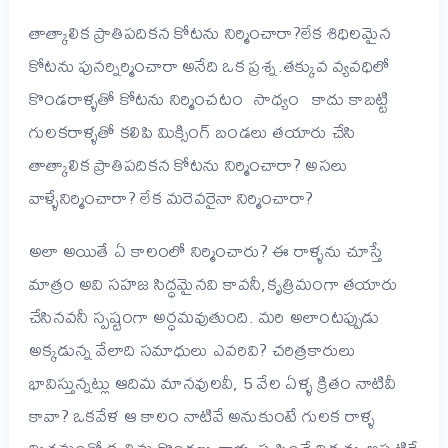
తాత్కాలిక ప్రాతిపదికన కోటను నిర్మించారా?లేక శిధిలమైన
కోటను పునర్నిర్మించారా అనేది ఒక ప్రశ్న.తక్కువ వ్యవధిలో
కొండరాళ్ళతో కోటను నిర్మించటం సాధ్యం కాదు కాబట్టి
గులకరాళ్ళతో కలిపి మిక్సింగ్ బండలు తయారు చేసి
తాత్కాలిక ప్రాతిపదికన కోటను నిర్మించారా? అసలు
వాళ్ళేనిర్మించారా? లేక మరెవరైనా నిర్మించారా?
అలా అయితే ఏ కాలంలో నిర్మించారు? ఈ రాళ్ళను చూస్తే
మాత్రం అవి సహజ సిద్ధమైనవి కావనీ,కృత్రిమంగా తయారు
చేసినవనీ స్పష్టంగా అర్ధమవుతుంది. మరి అలాంటప్పుడు
అక్కడున్న వేలాది సమాధులు ఎవరివి? చరిత్రకారులు
భావిస్తున్నట్లు ఆదిమ మానవులవీ, 5 వేల ఏళ్ళ క్రితం నాటివీ
కావా? ఒకవేళ ఆ కాలం నాటివే అనుకుంటే గులక రాళ్ళ