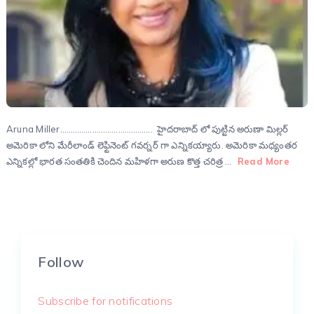
Aruna Miller……………………………………. హైదరాబాద్ లో పుట్టిన అరుణా మిల్లర్
అమెరికా లోని మేరీలాండ్ లెఫ్టినెంట్ గవర్నర్ గా ఎన్నికయ్యారు. అమెరికా మధ్యంతర
ఎన్నికల్లో భారత సంతతికి చెందిన మహిళగా అరుణ కొత్త చరిత్ర …
Read More
Follow
Subscribe for notifications