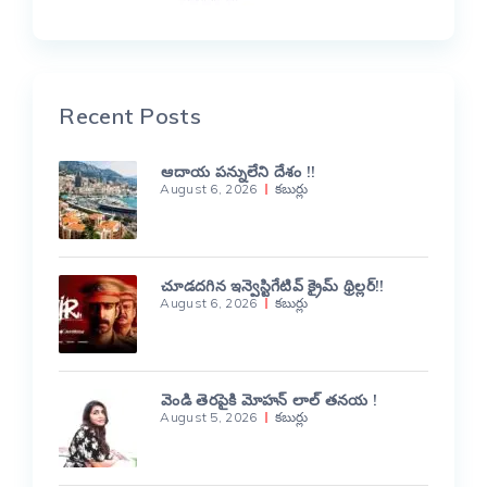
Recent Posts
ఆదాయ పన్నులేని దేశం !!
August 6, 2026
కబుర్లు
చూడదగిన ఇన్వెస్టిగేటివ్ క్రైమ్ థ్రిల్లర్!!
August 6, 2026
కబుర్లు
వెండి తెరపైకి మోహన్ లాల్ తనయ !
August 5, 2026
కబుర్లు