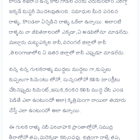
కొండ శిఖరాన ఉన్న కోట గోడల వరకు చేరుకుంటాం.సరిగ్గా
ఇక్కడే మిస్టరీ మొదలవుతుంది. సమాధుల మీద పరచిన
రాళ్ళు, కొండలా ఏర్పడిన రాళ్ళు ఒకేలా ఉన్నాయి. అలాంటి
రాళ్ళను నా జీవితకాలంలో ఎక్కడా,ఏ అడవిలోనూ చూడలేదు.
మల్లూరు చుట్టుపక్కల కానీ,వరంగల్ జిల్లాలో కానీ
,తెలంగాణాలోని ఏ ఇతర జిల్లాలో కానీ ఎప్పుడూ చూడలేదు.
చిన్న చిన్న గులకరాళ్ళు ముద్దలు ముద్దలు గా,కుప్పలు
కుప్పలుగా సిమెంటు లోనో, సున్నంలోనో కలిపి (కాంక్రీటు
చేసినప్పుడు సిమెంట్,ఇసుక,కంకర కలిపి ముద్ద చేసి ఎండ
పెడితే ఎలా ఉంటుందో అలా) కృత్రిమంగా రాయిలా తయారు
చేస్తే ఎలా ఉంటుందో అలా ఉన్నాయి.
ఈ గులక రాళ్ళు నదీ పరివాహక ప్రాంతాల్లోనో,సముద్ర
తీరాల్లోనో తప్ప మరెక్కడా కన్పించవు. చిత్రంగా రాళ్ళే తప్ప