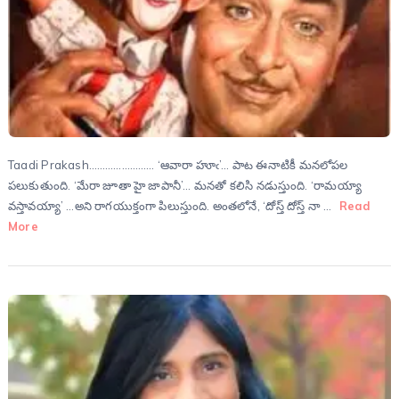
Taadi Prakash…………………… ‘ఆవారా హూఁ’… పాట ఈనాటికీ మనలోపల
పలుకుతుంది. ‘మేరా జూతా హై జాపానీ’… మనతో కలిసి నడుస్తుంది. ‘రామయ్యా
వస్తావయ్యా’ …అని రాగయుక్తంగా పిలుస్తుంది. అంతలోనే, ‘దోస్త్ దోస్త్ నా …
Read
More