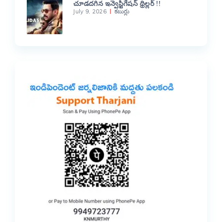
చూడదగిన ఇన్వెస్టిగేషన్ థ్రిల్లర్ !!
July 9, 2026
కబుర్లు