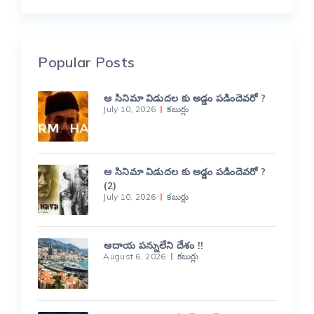
Popular Posts
ఆ సినిమా విడుదల కు అడ్డం పడిందెవరో ?
July 10, 2026
కబుర్లు
ఆ సినిమా విడుదల కు అడ్డం పడిందెవరో ?
(2)
July 10, 2026
కబుర్లు
ఆదాయ పన్నులేని దేశం !!
August 6, 2026
కబుర్లు