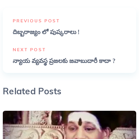
PREVIOUS POST
దిబ్బరాజ్యం లో పుష్కరాలు !
NEXT POST
న్యాయ వ్యవస్థ ప్రజలకు జవాబుదారీ కాదా ?
Related Posts