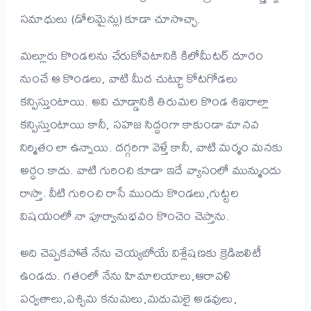
సమాధులు (డోలమైన్లు) కూడా చూసొచ్చా.
మల్లూరు కొండలను చేరుకోవటానికి కిలోమీటర్ దూరం
నుంచే ఆ కొండలు, వాటి మీద చుట్టూ కోటగోడలు
కన్పిస్తుంటాయి. అవి చూడ్డానికి తిరుమల కొండ శిఖరాల్లా
కన్పిస్తుంటాయి కానీ, సహజ సిద్ధంగా కాకుండా మానవ
నిర్మితం లా ఉన్నాయి. దగ్గరిగా వెళ్తే కానీ, వాటి మర్మం మనకు
అర్ధం కాదు. వాటి గురించి కూడా ఇదే వ్యాసంలో మున్ముందు
రాస్తా. వీటి గురించి రాసే ముందు కొండలు,గుట్టల
విషయంలో నా పూర్వానుభవం కొంచెం చెప్తాను.
అది చెప్పకపోతే నేను చెయ్యబోయే విశ్లేషణకు క్రెడిబిలిటీ
ఉండదు. గతంలో నేను హిమాలయాలు,ఆరావళి
పర్వతాలు,పశ్చిమ కనుమలు,మదుమలై అడవులు,