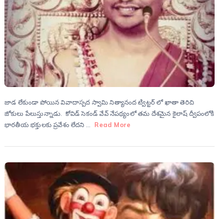
జాడ లేకుండా పోయిన వివాదాస్పద స్వామి నిత్యానంద ట్విట్టర్ లో ఖాతా తెరిచి
జోకులు పేలుస్తున్నాడు. కోవిడ్ సెకండ్ వేవ్ నేపథ్యంలో తమ దేశమైన కైలాష్ ద్వీపంలోకి
భారతీయ భక్తులకు ప్రవేశం లేదని …
Read More