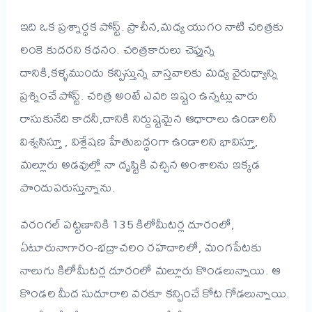
ఇది ఒక ప్రశ్నార్ధక పోస్ట్. ప్రాచీన,మధ్య యుగం నాటి చరిత్రకు
లంకె కుదరని కధనం. చరిత్రకారులు చెప్తున్న
దానికి,కళ్ళముందు కన్పిస్తున్న వాస్తవాలకు మధ్య వైరుధ్యాన్ని
ప్రశ్నించే పోస్ట్. చరిత్ర అంటే ఎవరి ఇష్టం ఉన్నట్లు వారు
రాసుకునేది కాదనీ,దానికి నిర్దుష్టమైన ఆధారాలు ఉండాలనీ
విశ్వసిస్తూ , విశ్లేషణ హేతుబద్ధంగా ఉండాలని భావిస్తూ,
మల్లూరు అడవుల్లో నా దృష్టికి వచ్చిన అంశాలను ఇక్కడ
పొందుపరుస్తున్నాను.
వరంగల్ పట్టణానికి 135 కిలోమీటర్ల దూరంలో,
ఏటూరునాగారం-భద్రాచలం రహదారిలో, మంగపేటకు
నాలుగు కిలోమీటర్ల దూరంలో మల్లూరు కొండలున్నాయి. ఆ
కొండల మీద సుదూరాల వరకూ కన్పించే కోట గోడలున్నాయి.