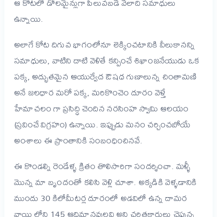
ఆ కోటలో డోలమైన్లుగా పిలువబడే వేలాది సమాధులు
ఉన్నాయి.
అలాగే కోట దిగువ భాగంలోనూ లెక్కించటానికి వీలుకానన్ని
సమాధులు, వాటిని దాటి వెళితే కన్పించే శిఖాంజనేయుడు ఒక
పక్క, అద్భుతమైన ఆయుర్వేద ఔషధ గుణాలున్న చింతామణి
అనే జలధార మరో పక్క, మరికొంచెం దూరం వెళ్తే
హేమాచలం గా ప్రసిద్ధి చెందిన నరసింహ స్వామి ఆలయం
(స్రవించే విగ్రహం) ఉన్నాయి. ఇప్పుడు మనం చర్చించబోయే
అంశాలు ఈ ప్రాంతానికి సంబంధించినవే.
ఈ కొండల్ని రెండేళ్ళ క్రితం తొలిసారిగా సందర్శించా. మళ్ళీ
మొన్న మా బృందంతో కలిసి వెళ్లి చూశా. అక్కడికి వెళ్ళడానికి
ముందు 30 కిలోమీటర్ల దూరంలో అడవిలో ఉన్న దామర
వాయి లోని 145 ఆదిమానవులవి అని చరిత్రకారులు చెప్తున్న