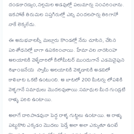
దండకారణ్యం,నల్లమల అడవుల్లో పలుమార్లు సంచరించాను.
ఇకపోతే తిరుమల సప్తగిరుల్లో ఎన్ని వందలసార్లు తిరిగానో
నాకే లెక్కలేదు.
ఈ అనుభవాలన్నీ మల్లూరు కొండల్లో నేను చూసిన, చేసిన
పరిశోధనల్లో బాగా ఉపకరించాయి.
హేమాచల నారసింహ
ఆలయానికి వెళ్ళేదారిలో కిలోమీటర్ ముందుగానే ఎడమవైపున
శిఖాంజనేయ స్వామీ ఆలయానికి వెళ్ళడానికి అడవిలో
కాలిబాట ఒకటి ఉంటుంది. ఆ బాటలో 200 మీటర్లు లోపలికి
వెళ్ళగానే సమాధులు మొదలవుతాయి.సమాధుల మీద గుండ్రటి
రాళ్ళు పరిచి ఉంటాయి.
అలాగే దారిపొడవునా పెద్ద రాళ్ళ గుట్టలు ఉంటాయి. ఆ రాళ్ళు
పట్టుకొని ఎక్కడం మొదలు పెడ్తే అలా అలా ఎక్కుతూ ఉంటే