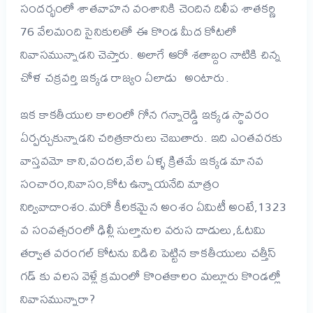
సందర్భంలో శాతవాహన వంశానికి చెందిన దిలీప శాతకర్ణి
76 వేలమంది సైనికులతో ఈ కొండ మీద కోటలో
నివాసమున్నాడని చెప్తారు. అలాగే ఆరో శతాబ్దం నాటికి చిన్న
చోళ చక్రవర్తి ఇక్కడ రాజ్యం ఏలాడు అంటారు.
ఇక కాకతీయుల కాలంలో గోన గన్నారెడ్డి ఇక్కడ స్థావరం
ఏర్పర్చుకున్నాడని చరిత్రకారులు చెబుతారు. ఇది ఎంతవరకు
వాస్తవమో కాని,వందల,వేల ఏళ్ళ క్రితమే ఇక్కడ మానవ
సంచారం,నివాసం,కోట ఉన్నాయనేది మాత్రం
నిర్వివాదాంశం.
మరో కీలకమైన అంశం ఏమిటీ అంటే,1323
వ సంవత్సరంలో ఢిల్లీ సుల్తానుల వరుస దాడులు,ఓటమి
తర్వాత వరంగల్ కోటను విడిచి పెట్టిన కాకతీయులు చత్తీస్
గడ్ కు వలస వెళ్లే క్రమంలో కొంతకాలం మల్లూరు కొండల్లో
నివాసమున్నారా?