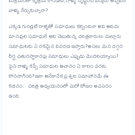
మిశ్రమంతో కృత్రిమ కొండలు,రాళ్ళు సృష్టించే విద్యను అప్పటికే
వాళ్ళు నేర్చుకున్నారా?
ఎక్కడ గుండ్రటి రాళ్ళతో సమాధులు కన్పించినా అవి ఆదిమ
మానవుల సమాధులే అని చెబుతున్న చరిత్రకారులు మల్లూరు
సమాధులకు ఏ రకమైన వివరణ ఇస్తారు?అసలు మన దగ్గర
దీర్ఘ చతురస్త్రాకారపు సమాధులు ఎప్పుడు మొదలయ్యాయి?
పైన రాళ్ళు కప్పే సమాధుల ఆచారం ఏ కాలం వరకు
కొనసాగింది?ఇలా అనేకానేక ప్రశ్నల సమాహారమే ఈ
కథనం. చరిత్ర అధ్యయనంలో మరో కోణం అవసరం
ఉంది.