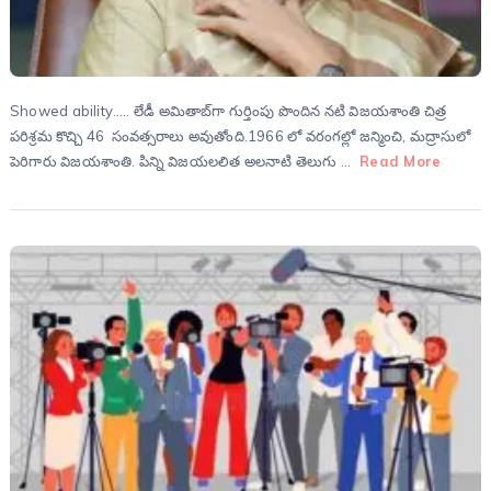
Showed ability….. లేడీ అమితాబ్‌గా గుర్తింపు పొందిన నటి విజయశాంతి చిత్ర
పరిశ్రమ కొచ్చి 46 సంవత్సరాలు అవుతోంది.1966 లో వరంగల్లో జన్మించి, మద్రాసులో
పెరిగారు విజయశాంతి. పిన్ని విజయలలిత అలనాటి తెలుగు …
Read More