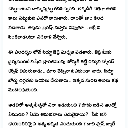
చెట్టుచాటున దాక్కున్నట్టు కనిపిస్తుంది. అక్కడికి వెళ్లగా అతని
కాలు పట్టుకుని ఎవరో లాగుతారు. దాంతో జారి కింద
పడతాడు. అపుడు ఫ్రెండ్స్ వస్తారు నవ్వుతూ .. జెర్రీ ని
పిరికివాడంటూ ఎగతాళి చేస్తారు.
ఈ సందర్భం లోనే సిద్ధూ జెర్రీ ఘర్షణ పడతారు. జెర్రీ మీకు
ధైర్యముంటే నిషేధ ప్రాంతమున్న బోర్డుకి కట్టి రమ్మని హ్యాండ్
కర్చీఫ్ విసురుతాడు.. మారి చెప్పినా వినకుండా చారు, సిద్ధూ
బోర్డు దగ్గరకు బయలు దేరుతారు.. ఇక్కడ నుంచి అసలు కథ
మొదలవుతుంది.
అడవిలో ఆత్మ వీళ్ళతో ఎలా ఆడుకుంది ? పాడు బడిన ఇంట్లో
ఏముంది ? ఏయే అనుభవాలు ఎదురైనాయి? పేచీ అనే
భయంకరమైన ఆత్మ అక్కడ ఎందుకుంది ? దాని ఫ్లాష్ బ్యాక్