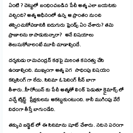
ఏంటి ? చెట్టులో బంధించబడిన పేచీ ఆత్మ ఎలా బయటకు
వచ్చింది? ఆత్మ ఆధీనంలో ఉన్న ఆ ప్రాంతం నుంచి
తప్పించుకోవడానికి ఐదుగురు ఫ్రెండ్స్ ఏం చేశారు? తమ
ప్రాణాలను కాపాడుకున్నారా? అనే విషయాలు
తెలుసుకోవాలంటే మూవీ చూడాల్సిందే.
దర్శకుడు రామచంద్రన్ కథపై మరింత కసరత్తు చేసి
ఉండాల్సింది. ముఖ్యంగా ఆత్మ పగ సాధింపు విషయం
కన్విసింగ్ గా లేదు. సినిమా ఓపెనింగ్ సీన్ బాగా
తీశారు..హీరోయిన్ కు పేచీ ఆత్మతో లింక్ పెడుతూ క్లైమాక్స్ లో
వచ్చే ట్విస్ట్ ప్రేక్షకులను ఆకట్టుకుంటుంది. కానీ ముగింపు వేరే
విధంగా తీస్తే బాగుండేది.
తక్కువ బడ్జెట్ లో ఈ సినిమాను షూట్ చేశారు. నటన పరంగా