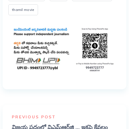
thamil movie
PREVIOUS POST
విజయ పధంలో విఎమ్ఆర్‌జి ... ఇకపై కేవలం