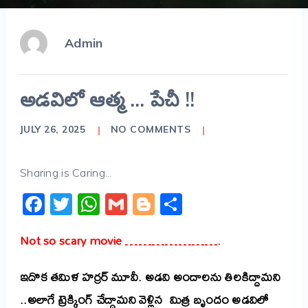
Admin
అడవిలో ఆత్మ … పేచీ !!
JULY 26, 2025
NO COMMENTS
Sharing is Caring...
Facebook
Twitter
WhatsApp
Gmail
Blogger
Share
Not so scary movie ………………….
ఇదొక తమిళ హర్రర్ మూవీ. అడవి అందాలను తిలకిద్దామని
..అలాగే ట్రెక్కింగ్ చేద్దామని వెళ్లిన మిత్ర బృందం అడవిలో