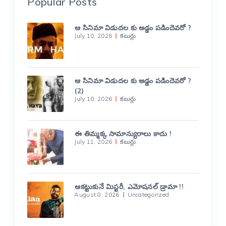
Popular Posts
ఆ సినిమా విడుదల కు అడ్డం పడిందెవరో ?
July 10, 2026
కబుర్లు
ఆ సినిమా విడుదల కు అడ్డం పడిందెవరో ?
(2)
July 10, 2026
కబుర్లు
ఈ తిమ్మక్క సామాన్యురాలు కాదు !
July 11, 2026
కబుర్లు
ఆకట్టుకునే మిస్టరీ, ఎమోషనల్ డ్రామా !!
August 8, 2026
Uncategorized