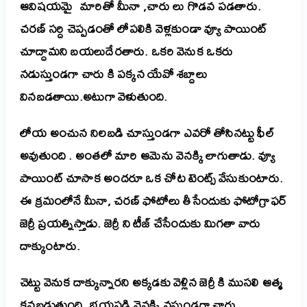
ఆవిషయమై మారితో మీనా ,చారు లు గొడవ పడతారు.
చరణ్ సర్ది చెప్పడంతో లోపలికి వెళ్లకుండా వ్యూ పాయింట్
చూద్దామని బయలుదేరతారు. ఒకరి వెనుక ఒకరు
నడుస్తుండగా చారు కి పక్కన యేవో శబ్దాలు
వినబడతాయి.అటుగా వెళుతుంది.
లోయ అంచున నిలబడి చూస్తుండగా ఎవరో తోసినట్టు ఫీల్
అవుతుంది . అంతలో మారి ఆమెను వెనక్కి లాగుతాడు. వ్యూ
పాయింట్ చూసాక అందరూ ఒక చోట టెంట్స్ వేసుకుంటారు.
ఈ క్రమంలోనే మీనా, చరణ్ ఫోటోలు తీసేందుకు ఫోటోగ్రాఫర్
జెర్రీ ప్రయత్నిస్తాడు. జెర్రీ ని టీజ్ చేసేందుకు మిగతా వారు
దాక్కుంటారు.
చెట్టు వెనుక దాక్కున్నారని అక్కడకు వెళ్లిన జెర్రీ కి ముసలి ఆత్మ
కనబడుతుంది. భయపడి వెనక్కి వస్తుండగా చారు