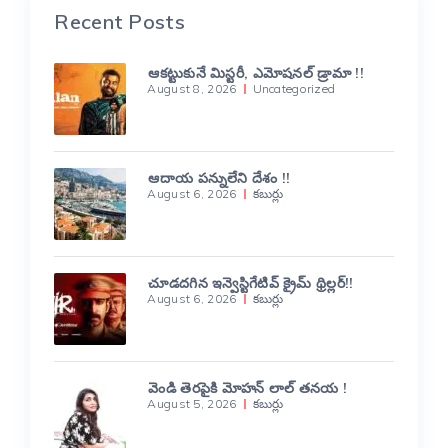
Recent Posts
ఆకట్టుకునే మిస్టరీ, ఎమోషనల్ డ్రామా !!
August 8, 2026
Uncategorized
ఆదాయ పన్నులేని దేశం !!
August 6, 2026
కబుర్లు
చూడదగిన ఇన్వెస్టిగేటివ్ క్రైమ్ థ్రిల్లర్!!
August 6, 2026
కబుర్లు
వెండి తెరపైకి మోహన్ లాల్ తనయ !
August 5, 2026
కబుర్లు