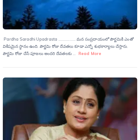
Pardha Saradhi Upadrasta ……………… మన సంప్రదాయంలో పౌర్ణమికి ఎంతో
విశేషమైన స్థానం ఉంది. పౌర్ణమి రోజు దేవతలు కూడా ఎన్నో శుభకార్యాలు చేస్తారు.
పౌర్ణమి రోజు చేసే పూజలు అందరి దేవతలకు …
Read More