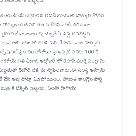
తి (కెఎంఎస్ఎస్) స్థాపించి అటవీ భూముల హక్కుల కోసం
హక్కులు గురించి తెలుసుకోవడానికి తరచుగా
తుల జీవానాధారాన్ని దెబ్బతీసే పెద్ద ఆనకట్టల
ాగంగానే ఆదివాసీలతో కలసి పని చేసాడు. వారి హక్కుల
టర్నేషనల్ ప్రకారం గోగోయి పై ఇప్పటి వరకు 100 కి
గోయ్ గత ఏడాది అక్టోబర్ లో కిసాన్ ముక్తి సంగ్రామ్
 మద్దతుతో రైజోర్ దళ్ ను స్థాపించారు.ఈ సంస్థ అస్సామ్
సి అన్నిచోట్లా ఓడిపోయింది. తొలుత కాంగ్రెస్ పార్టీ
మిత్ర కి టిక్కెట్ ఇచ్చింది. దీంతో గొగోయ్