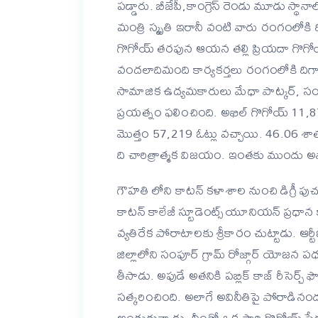
పడ్డారు. బీజేపీ,కాంగ్రెస్ రెండు మూడు స్థానా
మంత్రి స్మృతి ఇరానీ వంటి వారు రంగంలోకి 
గొగోయ్ తరపున ఆయన తల్లి ప్రియదా గొగోయ
వందలాదిమంది కార్యకర్తలు రంగంలోకి దిగారు
సామాజిక ఉద్యమకారులు మేధా పాట్కర్, సం
ప్రయత్నం ఫలించింది.
అఖిల్ గొగోయ్ 11,87
మొత్తం 57,219 ఓట్లు వచ్చాయి. 46.06 శ
ది చారిత్రాత్మక విజయం. ఇంతకు ముందు అ
గౌహతి లోని కాటన్ కళాశాల నుంచి డిగ్రీ ప
కాటన్ కాలేజీ స్టూడెంట్స్ యూనియన్ ప్రధాన 
వ్యతిరేక పోరాటాలకు శ్రీకారం చుట్టాడు. ఆర్
జిల్లాలోని సంపూర్ గ్రామ్ రోజ్గార్ యోజన 
తీసాడు. అపుడే అతనికి పబ్లిక్ కాజ్ రీసెర్
సత్కరించింది. అలాగే అవినీతిపై పోరాడిన
అందుకున్నాడు. దీంతో ఒక్కసారి గొగోయ్ పేరు