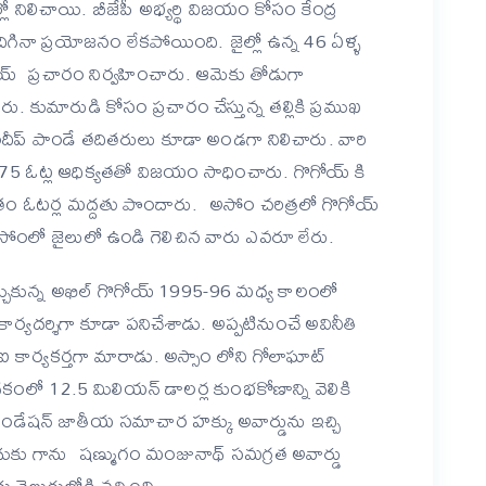
ల్లో నిలిచాయి. బీజేపీ అభ్యర్థి విజయం కోసం కేంద్ర
దిగినా ప్రయోజనం లేకపోయింది. జైల్లో ఉన్న 46 ఏళ్ళ
్ ప్రచారం నిర్వహించారు. ఆమెకు తోడుగా
. కుమారుడి కోసం ప్రచారం చేస్తున్న తల్లికి ప్రముఖ
దీప్ పాండే తదితరులు కూడా అండగా నిలిచారు. వారి
5 ఓట్ల ఆధిక్యతతో విజయం సాధించారు. గొగోయ్ కి
ాతం ఓటర్ల మద్దతు పొందారు. అసోం చరిత్రలో గొగోయ్
సోంలో జైలులో ఉండి గెలిచిన వారు ఎవరూ లేరు.
ుచ్చుకున్న అఖిల్ గొగోయ్ 1995-96 మధ్య కాలంలో
కార్యదర్శిగా కూడా పనిచేశాడు. అప్పటినుంచే అవినీతి
టీఐ కార్యకర్తగా మారాడు. అస్సాం లోని గోలాఘాట్
పధకంలో 12.5 మిలియన్ డాలర్ల కుంభకోణాన్ని వెలికి
చ్ ఫౌండేషన్ జాతీయ సమాచార హక్కు అవార్డును ఇచ్చి
ందుకు గాను షణ్ముగం మంజునాథ్ సమగ్రత అవార్డు
 వెలుగులోకి వచ్చింది.