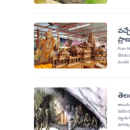
వచ్చ
ప్రాణ
Ram M
చేరుకున్
మందిర న
తెల
అయిదులక
నివసించ
పట్టుక
మానవు