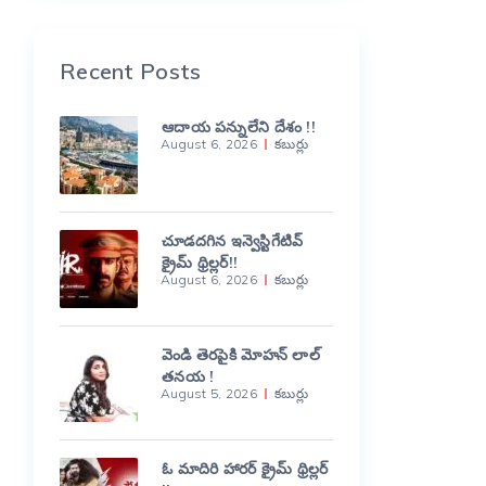
Recent Posts
ఆదాయ పన్నులేని దేశం !!
August 6, 2026
కబుర్లు
చూడదగిన ఇన్వెస్టిగేటివ్
క్రైమ్ థ్రిల్లర్!!
August 6, 2026
కబుర్లు
వెండి తెరపైకి మోహన్ లాల్
తనయ !
August 5, 2026
కబుర్లు
ఓ మాదిరి హారర్ క్రైమ్ థ్రిల్లర్