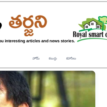
హోమ్
కబుర్లు
కహానీలు