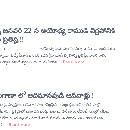
ే జనవరి 22 న అయోధ్య రాముడి విగ్రహానికి
 ప్రతిష్ట !!
andir…………………………… అయోధ్య రామ మందిర నిర్మాణ పనులు తుది దశకు
నాయి. వచ్చే ఏడాది జనవరి 22న శ్రీరాముడి విగ్రహాన్ని ప్రతిష్టించాలని రామ
ిర్మాణ కమిటీ నిర్ణయించింది. ఈ ఏడాది …
Read More
ంగాణా లో ఆదిమానవుడి ఆనవాళ్లు !
్షల ఏళ్ళక్రితం ఆదిమానవులు చెట్లపైన .. గుట్టలపై ఉండే రాతిగుహల్లో
ేవారు. ప్రకృతిలో లభించిన పండ్లు ఫలాలు తినే వారు.లేదంటే నదుల్లో చేపలు
ుని లేదా జంతువులను వేటాడి వాటి మాంసం తినేవారు. తెలంగాణలో ఆది
డి …
Read More