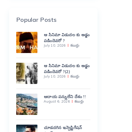
Popular Posts
ఆ సినిమా విడుదల కు అడ్డం
పడిందెవరో ?
July 10, 2026
కబుర్లు
ఆ సినిమా విడుదల కు అడ్డం
పడిందెవరో ?(2)
July 10, 2026
కబుర్లు
ఆదాయ పన్నులేని దేశం !!
August 6, 2026
కబుర్లు
చూడదగిన ఇన్వెస్టిగేషన్