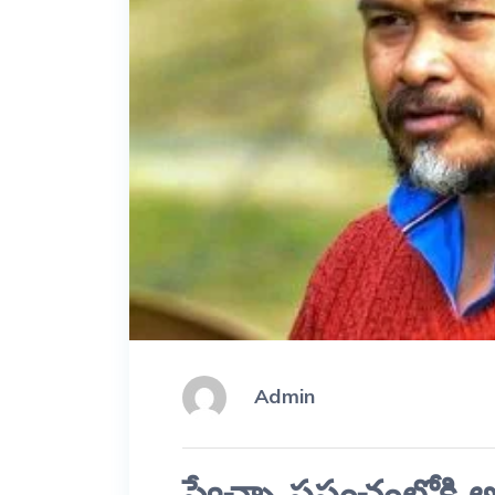
Admin
స్వేచ్చా ప్రపంచంలోకి 