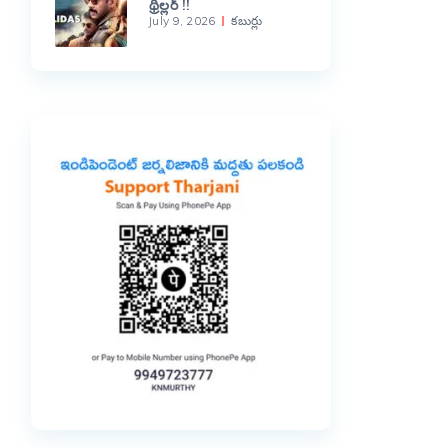
థ్రిల్లర్ !!
July 9, 2026
కబుర్లు