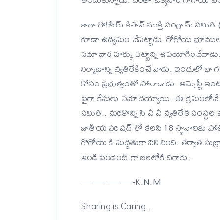
కాగా గొగోయ్ కిసాన్ ముక్తి సంగ్రామ్ సమి
కూడా ఉద్యమం చేపట్టాడు. గోగోయి భూముల 
సమాచార హక్కు చట్టాన్ని ఉపయోగించేవాడు. రై
నిర్మాణాన్ని వ్యతిరేకించే వాడు. ఇందులో భ
కోసం ప్రభుత్వంతో పోరాడాడు. అమ్నెస్టీ ఇం
పైగా కేసులు నమోదయ్యాయి. ఈ క్రమంలోనే గొ
సమితి.. మరికొన్ని సి ఏ ఏ వ్యతిరేక సంస్థల
జాతీయ పరిషద్ తో కలసి 18 స్థానాలకు పోటీ చే
గొగోయ్ కి మద్దతుగా నిలిచింది. తర్వాత సుబ్రా
ఇండిపెండెంట్ గా బరిలోకి దిగారు.
————-K.N.M
Sharing is Caring...