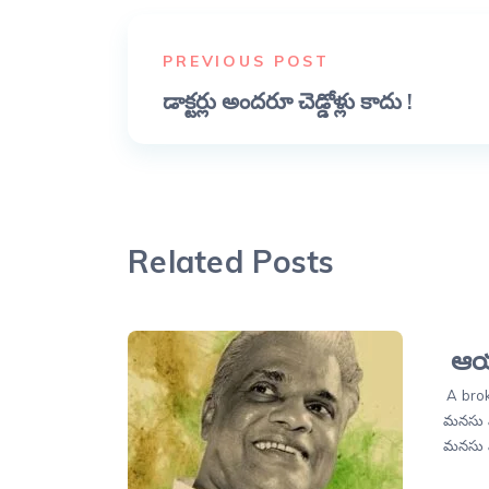
PREVIOUS POST
డాక్టర్లు అందరూ చెడ్డోళ్లు కాదు !
Related Posts
ఆయన
A brok
మనసు ప
మనసు 