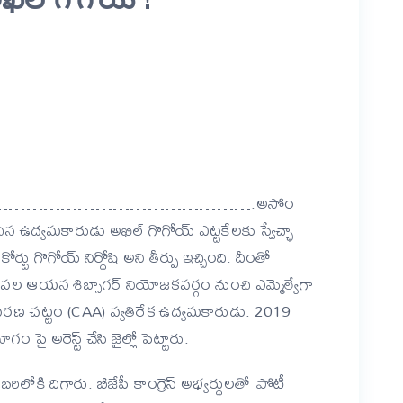
er
are
 prison………………………………………….అసోం
టించిన ఉద్యమకారుడు అఖిల్ గొగోయ్ ఎట్టకేలకు స్వేచ్ఛా
్టు గొగోయ్ నిర్దోషి అని తీర్పు ఇచ్చింది. దీంతో
ల ఆయన శిబ్సాగర్ నియోజకవర్గం నుంచి ఎమ్మెల్యేగా
వరణ చట్టం (CAA) వ్యతిరేక ఉద్యమకారుడు. 2019
ై అరెస్ట్ చేసి జైల్లో పెట్టారు.
ిలోకి దిగారు. బీజేపీ కాంగ్రెస్ అభ్యర్థులతో పోటీ