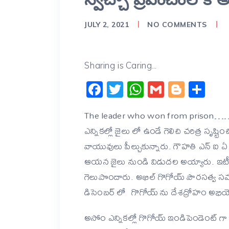
JULY 2, 2021
NO COMMENTS
Sharing is Caring...
Facebook
Twitter
WhatsApp
Gmail
Blogg
Sh
The leader who won from
ఎన్నికల్లో జైలు లో ఉండే గెలిచి చరిత్ర సృష్
వాయువులు పీల్చుకున్నారు. గౌహతి ఎన్ ఐ ఏ కోర
ఆయన జైలు నుండి విడుదల అయ్యారు. ఇటీవ
గెలుపొందారు. అఖిల్ గొగోయ్ పౌరసత్వ స
డిసెంబర్ లో గొగోయ్ ను దేశద్రోహం అభియోగం ప
అసోం ఎన్నికల్లో గొగోయ్ ఇండిపెండెంట్ గా బర