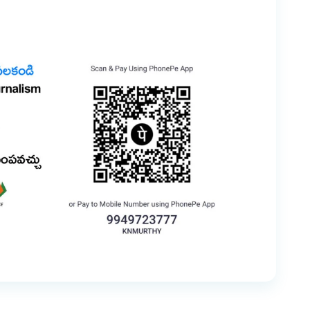
er
are