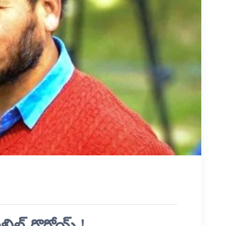
అఖిల్ గొగోయ్ !