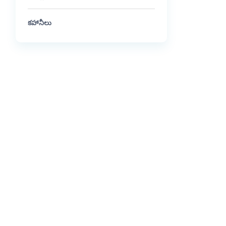
కహానీలు