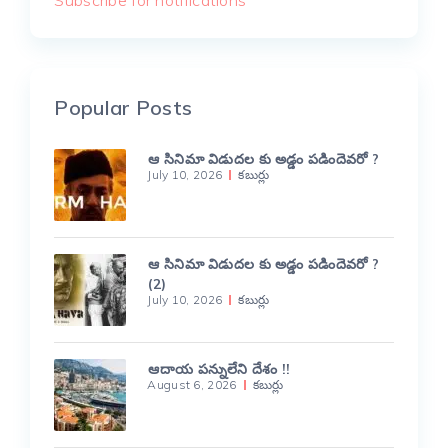
Popular Posts
ఆ సినిమా విడుదల కు అడ్డం పడిందెవరో ?
July 10, 2026
కబుర్లు
ఆ సినిమా విడుదల కు అడ్డం పడిందెవరో ?
(2)
July 10, 2026
కబుర్లు
ఆదాయ పన్నులేని దేశం !!
August 6, 2026
కబుర్లు