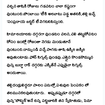
వచ్చిన తాషికి రోజులు గడవటం చాలా కష్టంగా
వుంటుంది.బొంబాయి ‘టీ’కి అలవాటు పడ్డ అతనికి,తల్లి ఇచ్చే
‘సంప్రదాయ బట్టర్ టీ వెగటనిపిస్తుంది.
హిమాలయాలకు దగ్గరగా వుండటం వలన,చలి తట్టుకోవటం
కోసం ఇంట్లో రోజంతా నెగడు మండుతూనే
వుంటుంది.దాన్నుండి వచ్చే పొగకు తాషి ఉక్కిరి బిక్కిరి
అవుతుంటాడు.ఫోన్ సిగ్నల్స్ వుండవు.ఎత్తైన కొండకొమ్మున
వున్న బుద్ధా రాక్ దగ్గరకు ఎక్కితేనే ఎప్పుడైనా సిగ్నల్స్
అందుతాయి.
తల్లిదండ్రులిద్దరూ పొలం పనుల్లో,పశువుల పెంపకం లో
తలమునకలవుతుంటారు. అప్పుడప్పుడూ దగ్గరలో
వున్న’’బొమ్డిక్’అనే చిన్న పట్టణానికి తన స్నేహితుడు, పెమా