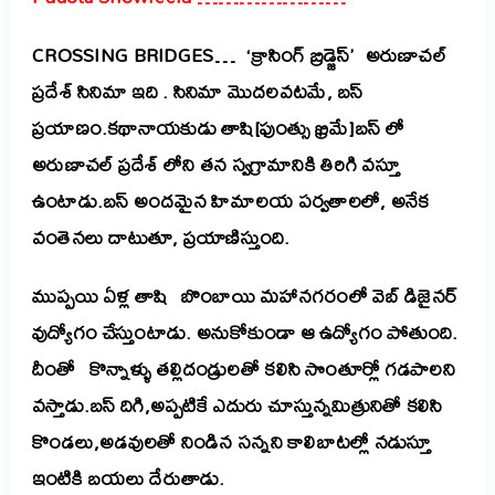
CROSSING BRIDGES… ‘క్రాసింగ్ బ్రిడ్జెస్’ అరుణాచల్
ప్రదేశ్ సినిమా ఇది .
సినిమా మొదలవటమే, బస్
ప్రయాణం.కథానాయకుడు తాషి[ఫుంత్సు ఖ్రిమే]బస్ లో
అరుణాచల్ ప్రదేశ్ లోని తన స్వగ్రామానికి తిరిగి వస్తూ
ఉంటాడు.బస్ అందమైన హిమాలయ పర్వతాలలో, అనేక
వంతెనలు దాటుతూ, ప్రయాణిస్తుంది.
ముప్పయి ఏళ్ల తాషి బొంబాయి మహానగరంలో వెబ్ డిజైనర్
వుద్యోగం చేస్తుంటాడు. అనుకోకుండా ఆ ఉద్యోగం పోతుంది.
దీంతో కొన్నాళ్ళు తల్లిదండ్రులతో కలిసి సొంతూర్లో గడపాలని
వస్తాడు.బస్ దిగి,అప్పటికే ఎదురు చూస్తున్నమిత్రునితో కలిసి
కొండలు,అడవులతో నిండిన సన్నని కాలిబాటల్లో నడుస్తూ
ఇంటికి బయలు దేరుతాడు.