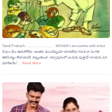
Taadi Prakash……………………………….. MOHAN’s encounter with artist
Bapu మేం ఊరుకోలేదు. అంతకు ముందెప్పుడూ చూడలేదు గనుక నా సంగతి
తెలిసినట్టు లేదాయనకి. విజృంభించా. నర్సాపురంలో ఎందుకు పుట్టావ్? లాయరు పని
మానేశావేం? …
Read More