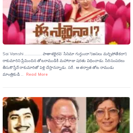
Sai Vamshi ………………. పాతాళభైరవి’ సినిమా గుర్తుందా?(అసలు మర్చిపోతేకదా!)
రాకుమారిని ప్రేమించిన తోటరాముడికి మహారాజు షరతు విధించాడు. సిరిసంపదలు
తీసుకొస్తేనే రాకుమారితో పెళ్లి చేస్తానన్నాడు. సరే.. ఆ తర్వాత తోట రాముడు
మాంత్రికుడి …
Read More