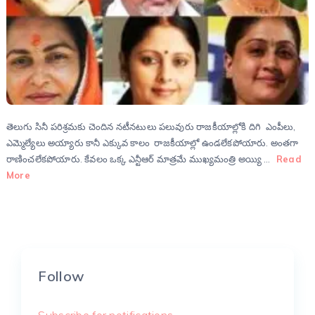
తెలుగు సినీ పరిశ్రమకు చెందిన నటీనటులు పలువురు రాజకీయాల్లోకి దిగి ఎంపీలు,
ఎమ్మెల్యేలు అయ్యారు కానీ ఎక్కువ కాలం రాజకీయాల్లో ఉండలేకపోయారు. అంతగా
రాణించలేకపోయారు. కేవలం ఒక్క ఎన్టీఆర్ మాత్రమే ముఖ్యమంత్రి అయ్యి …
Read
More
Follow
Subscribe for notifications