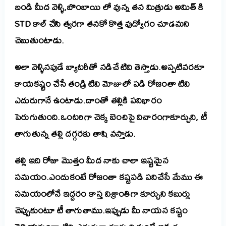
బండి మీద వెళ్ళి,బొంబాయి లో వున్న తన మిత్రుడు అమిత్ కి
STD కాల్ చేసి త్వరగా తనకో కొత్త వుద్యోగం చూడమని
చెబుతుంటాడు.
అలా వెళ్ళినపుడే బ్యాటరీతో నడిచే టివి తెస్తాడు.అప్పటివరకూ
కాయకష్టం చేసే తండ్రి టివి మోజులో పడి రోజంతా టివి
ఎదురుగానే ఉంటాడు.దాంతో తల్లికి పనిభారం
పెరుగుతుంది.ఒంటరిగా చెక్క బెంచిపై విచారంగాకూర్చుని, టీ
తాగుతున్న తల్లి దగ్గరకు తాషి వస్తాడు.
తల్లి ఇది రోజు మొత్తం మీద నాకు చాలా ఇష్టమైన
సమయం.ఎందుకంటే రోజంతా కష్టపడి పనిచేసే మేము ఈ
సమయంలోనే ఇద్దరం కాస్త విశ్రాంతిగా కూర్చుని కబుర్లు
చెప్పుకుంటూ టీ తాగుతాము.
ఇప్పుడు మీ నాయన కష్టం