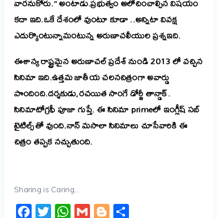
వారనుకోరు.” అంటాడు.ప్రభుత్వం ఆలోచించాల్సిన విషయం
కదా ఇది.ఒకే దేశంలో వుంటూ కూడా ..అన్నిటా వివక్ష
ఎదుర్కొంటున్నామంటున్న అరుణాచలీయుల ప్రశ్నఇది.
ఈశాన్య రాష్ట్రమైన అరుణాచల్ ప్రదేశ్ నుండి 2013 లో వచ్చిన
సినిమా ఇది.ఉత్తమ జాతీయ చలనచిత్రంగా అవార్డు
పొందింది.దర్శకుడు,రచయిత సాంగే డోర్జీ తాన్డాక్.
సినిమాటోగ్రఫీ పూజా గుప్తే.
ఈ సినిమా primeలో ఇంగ్లీష్ సబ్
టైటిల్స్ తో వుంది.నాన్ మసాలా సినిమాలు చూసేవారికి ఈ
చిత్రం తప్పక నచ్చుతుంది.
Sharing is Caring...
Facebook
Twitter
WhatsApp
Gmail
Blogger
Share