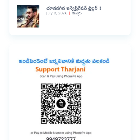
చూడదగిన ఇన్వెస్టిగేషన్ థ్రిల్లర్ !!
July 9, 2026
కబుర్లు