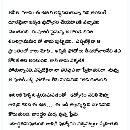
అనీల “తాను ఈ ఊరిని ఇష్టపడుతున్నా నని,అందుకే
దూరమైనా ఇక్కడ వుద్యోగం చేయటానికి వచ్చానని
చెబుతుంది. ఈ వూరికి పైనున్న ఆ కొండ చివరి
శిధిలగ్రామమం లో తాను పుట్టానని.. ఎప్పటికైనా ఆ
ప్రాంతంలో కాలు మోపి.. అక్కడి ఫోటోలు తీసుకోవాలనేది తన
కోరిక అని అంటుంది. కానీ తాను వెళ్ళలేక
పోతున్నానని,ఎప్పటికైనా నా తరపున నా స్నేహితునిగా నువ్వు
ఆ వూరికి వెళ్ళి ఫోటోలు తీసి పంపమని ‘’అడుగుతుంది.
అనిలకి పెళ్ళి నిశ్చయమవడంతో ఉద్యోగం వదిలి వెళ్తూ
తాషిని కలిసి ఈ ఊరి… ఈ బడి అభివృద్ధి ని చూడమని
కోరుతుంది. వారిద్దరి మద్య వున్న ప్రేమ
బహిర్గతమవుతుంది.తాషికి వుద్యోగం వచ్చినట్లుగా స్నేహితుని