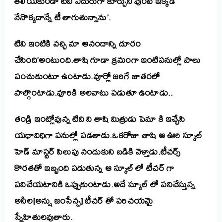
తెలియకుండా టివి ఎదురుగా కూర్చుని వుంటే ఇక్కడ
నేనొక్కదాన్నే టీ తాగుతున్నాను’.
టివి ఇంటికి వచ్చి మా ఆనందాన్ని దూరం
చేసింది’అంటుంది.తాషి గూడా క్రమంగా ఇంటిపనుల్లో పాలు
పంచుకుంటూ ఉంటాడు.వూర్లో జరిగే జాతరలో
పాల్గొంటాడు.వూరికి అలవాటు పడుతూ ఉంటాడు..
తండ్రి ఇంట్లోవున్న టివి ని తాషి మిత్రుడు పెమా కి ఇచ్చేసి
యధావిధిగా పనుల్లో పడతాడు.
ఒకరోజు తాషి ఆ ఊరి స్కూల్
హెడ్ మాస్టర్ పిలుపు నందుకుని బడికి వెళ్తాడు.టీచర్స్
కొరతతో ఇబ్బంది పడుతున్న ఆ స్కూల్ లో టీచర్ గా
పనిచేయటానికి ఒప్పుకుంటాడు.అదే స్కూల్ లో పనిచేస్తున్న
అనీల[అన్షు జంసేన్ప] టీచర్ తో పరిచయమై
స్నేహితులవుతారు.