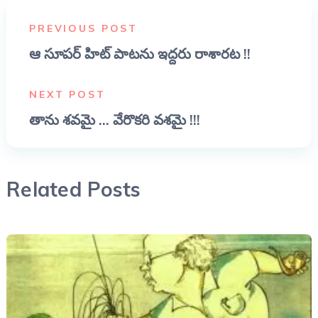
PREVIOUS POST
ఆ సూపర్ హిట్ పాటను ఇద్దరు రాశారట !!
NEXT POST
తాను శవమై ... వేరొకరి వశమై !!!
Related Posts