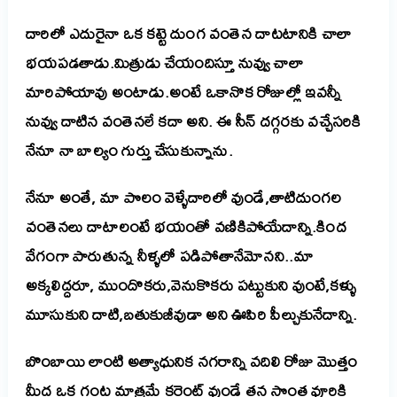
దారిలో ఎదురైనా ఒక కట్టె దుంగ వంతెన దాటటానికి చాలా
భయపడతాడు.మిత్రుడు చేయందిస్తూ నువ్వు చాలా
మారిపోయావు అంటాడు.అంటే ఒకానొక రోజుల్లో ఇవన్నీ
నువ్వు దాటిన వంతెనలే కదా అని.
ఈ సీన్ దగ్గరకు వచ్చేసరికి
నేనూ నా బాల్యం గుర్తు చేసుకున్నాను.
నేనూ అంతే, మా పొలం వెళ్ళేదారిలో వుండే,తాటిదుంగల
వంతెనలు దాటాలంటే భయంతో వణికిపోయేదాన్ని.కింద
వేగంగా పారుతున్న నీళ్ళలో పడిపోతానేమోనని..మా
అక్కలిద్దరూ, ముందొకరు,వెనుకొకరు పట్టుకుని వుంటే,కళ్ళు
మూసుకుని దాటి,బతుకుజీవుడా అని ఊపిరి పీల్చుకునేదాన్ని.
బొంబాయి లాంటి అత్యాధునిక నగరాన్ని వదిలి రోజు మొత్తం
మీద ఒక గంట మాత్రమే కరెంట్ వుండే తన సొంత వూరికి