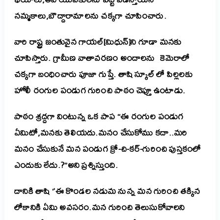
నమ్మకాలు,బౌద్దారామాలను చక్కగా చూపించారు.
వారి రాష్ట్ర జంతువైన గాయల్[మిధున్]ని గూడా మనకు
చూపిస్తారు. గ్రామీణ వాతావరణం అందాలను కెమెరాలో
చక్కగా బంధించారు పూజా గుప్తే.
తాషి స్కూల్ లో పిల్లలకు
హోలీ రంగుల పండుగ గురించి పాఠం చెప్తూ ఉంటాడు.
పాఠం శ్రద్దగా వింటున్న ఒక పాప “ఈ రంగుల పండుగ
ఏమిటో,మనకు తెలియదు.మనం చేసుకోము కదా..మరి
మనం చేసుకునే మన పండుగ క్రో-చి-కర్-గురించి పుస్తకంలో
ఎందుకు లేదు.?”అని ప్రశ్నిస్తుంది.
దానికి తాషి ‘’ఈ కొండల నడుమ నున్న మన గురించి తక్కిన
లోకానికి ఏమి అవసరం.మన గురించి తెలుసుకోవాలని