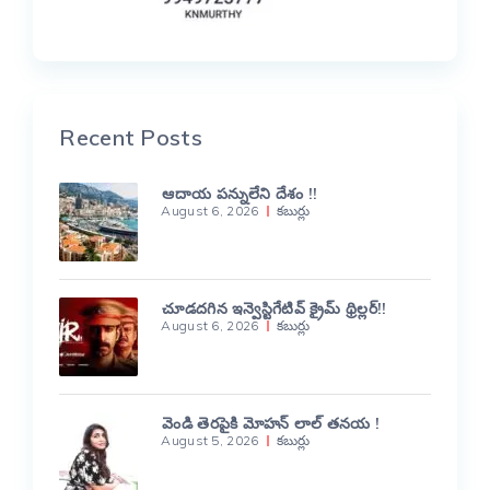
Recent Posts
ఆదాయ పన్నులేని దేశం !!
August 6, 2026
కబుర్లు
చూడదగిన ఇన్వెస్టిగేటివ్ క్రైమ్ థ్రిల్లర్!!
August 6, 2026
కబుర్లు
వెండి తెరపైకి మోహన్ లాల్ తనయ !
August 5, 2026
కబుర్లు