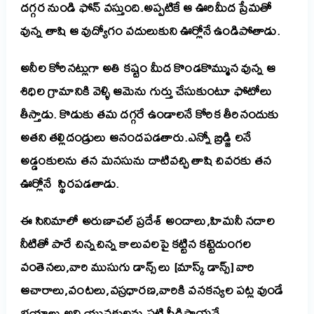
దగ్గర నుండి ఫోన్ వస్తుంది.అప్పటికే ఆ ఊరిమీద ప్రేమతో
వున్న తాషి ఆ వుద్యోగం వదులుకుని ఊర్లోనే ఉండిపోతాడు.
అనీల కోరినట్లుగా అతి కష్టం మీద కొండకొమ్మున వున్న ఆ
శిధిల గ్రామానికి వెళ్ళి ఆమెను గుర్తు చేసుకుంటూ ఫోటోలు
తీస్తాడు. కొడుకు తమ దగ్గరే ఉండాలనే కోరిక తీరినందుకు
అతని తల్లిదండ్రులు ఆనందపడతారు.ఎన్నో బ్రిడ్జి లనే
అడ్డంకులను తన మనసును దాటివచ్చి తాషి చివరకు తన
ఊర్లోనే స్థిరపడతాడు.
ఈ సినిమాలో అరుణాచల్ ప్రదేశ్ అందాలు,హిమనీ నదాల
నీటితో పారే చిన్నచిన్న కాలువలపై కట్టిన కట్టెదుంగల
వంతెనలు,వారి ముసుగు డాన్స్ లు [మాస్క్ డాన్స్] వారి
ఆచారాలు,వంటలు,వస్రధారణ,వారికి వనకన్యల పట్ల వుండే
భయాలు,అవి యువకులను పట్టి పీడిస్తాయనే