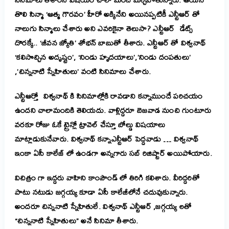
తొలి సిన్మా ‘ఆత్మ గౌరవం’ హీరో అక్కినేని అయినప్పటికీ ఎన్టీఆర్ తో
నాలుగు సిన్మాలు చేశారు అని ఎవరికైనా తెలుసా? ఎన్టీఆర్ డేట్స్
దొరక్కే.. ‘జీవన జ్యోతి’ శోభన్ బాబుతో తీశారు. ఎన్టీఆర్ తో విశ్వనాథ్
‘కలిసొచ్చిన అదృష్టం’, ‘నిండు హృదయాలు’,’నిండు దంపతులు’
,’చిన్ననాటి స్నేహితులు’ వంటి సినిమాలు చేశారు.
ఎన్టీఆర్తో విశ్వనాథ్ కి సినిమాల్లోకి రావడాని కన్నాముందే పరిచయం
ఉందని చాలామందికి తెలియదు. వాళ్లిద్దరూ బెజవాడ నుంచి గుంటూరు
వరకూ రోజు ఓకే ట్రైన్లో ట్రావెల్ చేస్తూ బోల్డు విషయాలు
మాట్లాడుకునేవారు. విశ్వనాథ్ కన్నాఎన్టీఆర్ పెద్దవాడు … విశ్వనాథ్
ఇంకా ఏసీ కాలేజ్ లో ఉండగా అన్నగారు సబ్ రిజిష్టార్ అయిపోయారు.
విచిత్రం గా ఇద్దరు వాహిని కాంపౌండ్ లో తిరిగి కలిశారు. వీరిద్దరితో
పాటు నటుడు జగ్గయ్య కూడా ఏసీ కాలేజీలోనే చదువుకున్నారు.
అందరూ చిన్ననాటి స్నేహితులే. విశ్వనాథ్ ఎన్టీఆర్ ,జగ్గయ్య లతో
“చిన్ననాటి స్నేహితులు” అనే సినిమా తీశారు.