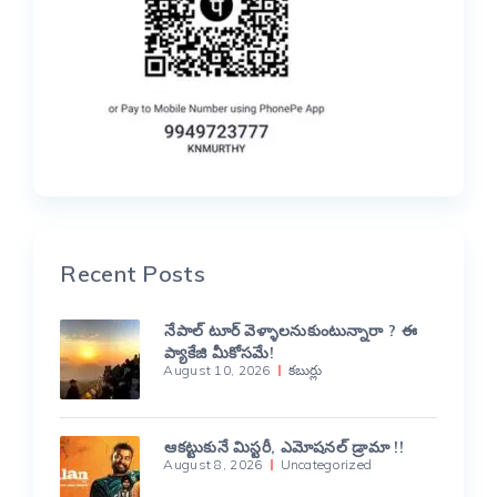
Recent Posts
నేపాల్ టూర్ వెళ్ళాలనుకుంటున్నారా ? ఈ
ప్యాకేజి మీకోసమే!
August 10, 2026
కబుర్లు
ఆకట్టుకునే మిస్టరీ, ఎమోషనల్ డ్రామా !!
August 8, 2026
Uncategorized