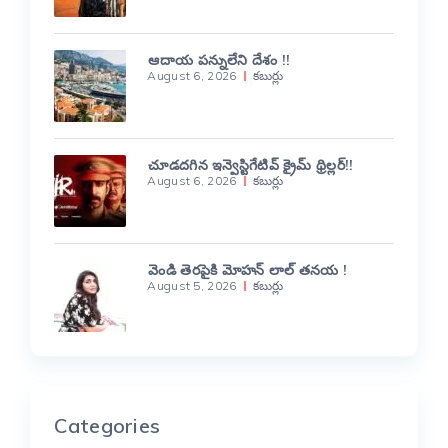
ఆదాయ పన్నులేని దేశం !!
August 6, 2026
కబుర్లు
చూడదగిన ఇన్వెస్టిగేటివ్ క్రైమ్ థ్రిల్లర్!!
August 6, 2026
కబుర్లు
వెండి తెరపైకి మోహన్ లాల్ తనయ !
August 5, 2026
కబుర్లు
Categories