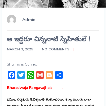
Admin
ఆ ఇద్దరూ చిన్ననాటి స్నేహితులే !
MARCH 3, 2025
NO COMMENTS
Sharing is Caring...
Facebook
Twitter
WhatsApp
Gmail
Blogger
Share
Bharadwaja Rangavajhala…….
ప్రముఖ దర్శకుడు కె.విశ్వనాథ్ శంకరాభరణం కన్నా ముందు చాలా
సినిమాలు తీశారనే విషయం చాలా మంది మర్చిపోతున్నారు. ఆయన