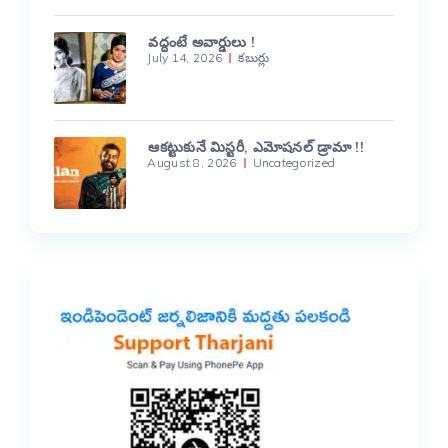
వద్దంటే అవార్డులు !
July 14, 2026
కబుర్లు
ఆకట్టుకునే మిస్టరీ, ఎమోషనల్ డ్రామా !!
August 8, 2026
Uncategorized