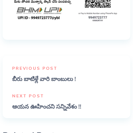
PREVIOUS POST
బీరు బాటిళ్లే వారి బాంబులు !
NEXT POST
ఆయన ఊహించని సన్నివేశం !!