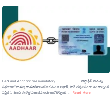
PAN and Aadhaar are mandatory …………………………. పోస్టాఫీస్ పొదుపు
పథకాలలో సొమ్ము దాచుకోవాలంటే ఇక నుంచి ఆధార్, పాన్ తప్పనిసరిగా ఉండాల్సిందే.
ఏప్రిల్ 1 నుంచి ఈ కొత్త నిబంధన అమలులోకొచ్చింది. …
Read More