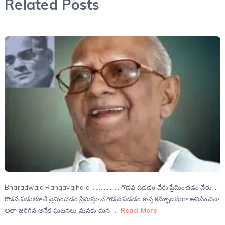
Related Posts
Bharadwaja Rangavajhala ……………… గొడవ పడడం వేరు ప్రేమించడం వేరు …
గొడవ పడుతూనే ప్రేమించడం ప్రేమిస్తూనే గొడవ పడడం కాస్త కన్ఫూజనుగా అనిపించినా
అలా జరిగిన అనేక ఘటనలు మనకు మన …
Read More