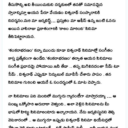
తీసుకొచ్చి అవి తీయించుకుని దర్శకులలో తనతో సమానమైన
స్తానాన్నిస్తూ ఆయన పేరూ వేయడం విశ్వనాథ్ సంస్కారానికి
నిదర్శనం.మరి మా జర్నలిస్ట్… ప్రస్తుతం మా ఆఫీస్ ఉన్న ఇంటి ఓనరు
అయిన వాసిరాజు ప్రకాశంగారికి ‘కాలం మారింది’ సినిమా
తీసిపెట్టారాయన.
‘శంకరాభరణం’ కన్నా ముందు కూడా విశ్వనాథ్ సినిమాల్లో సంగీతం
కాస్త ప్రత్యేకంగా ఉండేది.’శంకరాభరణం’ తర్వాత ఆయన సినిమాలు
సంగీత ప్రధానమై పోయాయి.ఇదీ తేడా .. తప్ప మిగిలినదంతా సేమ్ టూ
సేమ్ . విశ్వనాథ్ ఎప్పుడూ సెన్సుబుల్ మూవీసే చేశారు పాపం . తన
సినిమాల గురించి ఆయనే ఓ సందర్భంలో ఓ మాట చెప్పారు.
నా సినిమాలు పది మందిలో ముగ్గురు గ్యారంటీగా చూస్తారయ్యా … ఆ
సంఖ్య ఒక్కోసారి ఆరుదాకా వెళ్తుంది.. అలా వెళ్లిన సినిమాలను మీ
భాషలో హిట్టు సినిమాలంటారు అన్నారాయన. నేను జర్నలిస్టునని తెల్సి
వెటకారంలో .. ఆ ముగ్గురూ ఇప్పుడు విశ్వనాథ్ సినిమా థియేటర్లలో
వేసినా వెళ్లి కూర్చుంటారంతే .. విత్ ఫామ్లీస్ మళ్లీ … అదీ ఆయన ముద్ర.