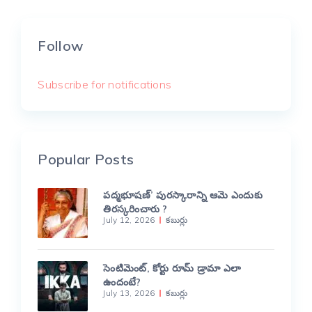
Follow
Subscribe for notifications
Popular Posts
పద్మభూషణ్’ పురస్కారాన్ని ఆమె ఎందుకు
తిరస్కరించారు ?
July 12, 2026
కబుర్లు
సెంటిమెంట్, కోర్టు రూమ్ డ్రామా ఎలా
ఉందంటే?
July 13, 2026
కబుర్లు