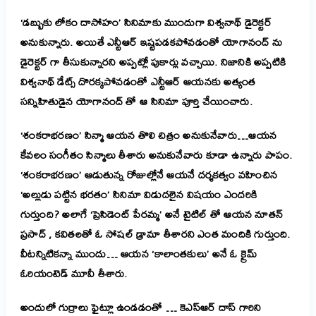
‘డబ్బుకు లోకం దాసోహం’ సినిమాకు ముందుగా విశ్వనాథ్ డైరెక్టర్
అనుకున్నారు. అయితే ఎన్టీఆర్ ఇష్టపడకపోవడంతో యోగానంద్ ను
డైరెక్టర్ గా తీసుకున్నారని అప్పట్లో పుకార్లు వచ్చాయి. నిజానికి అప్పటికి
విశ్వనాథ్ డేట్స్ దొరక్కపోవడంతో ఎన్టీఆర్ ఆయనకు అత్యంత
సన్నిహితుడైన యోగానంద్ తో ఆ సినిమా పూర్తి చేయించారు.
‘శంకరాభరణం’ సిన్మా ఆయన తొలి చిత్రం అనుకునేవారు…ఆయన
కేవలం సంగీతం సిన్మాలు తీశారు అనుకునేవారు కూడా ఉన్నారు పాపం.
‘శంకరాభరణం’ ఆడుతున్న రోజుల్లోనే ఆయనే దర్శకత్వం వహించిన
‘అల్లుడు పట్టిన భరతం’ సినిమా విడుదలైన విషయం ఎందరికి
గుర్తుంది? అలాగే ‘ప్రెసిడెంట్ పేరమ్మ’ అనే టైటిల్ తో ఆయన నూతన్
ప్రసాద్ , కవితలతో ఓ సోషల్ డ్రామా తీశారని ఎంత మందికి గుర్తుంది.
వీటన్నిటికన్నా ముందు… ఆయన ‘కాలాంతకులు’ అనే ఓ క్రైమ్
ఓరియంటెడ్ మూవీ తీశారు.
అందులో గుర్రాలు ఫైట్లూ ఉండడంతో … కెఎస్ఆర్ దాస్ గారిని