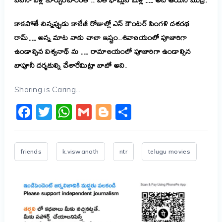
కాకపోతే చిన్నప్పుడు కాలేజీ రోజుల్లో ఎన్ కౌంటర్ పింగళి దశరథ
రామ్… అన్న మాట నాకు చాలా ఇష్టం..శివాలయంలో పూజారిగా
ఉండాల్సిన విశ్వనాథ్ ను … రామాలయంలో పూజారిగా ఉండాల్సిన
బాపూనీ దర్శకుల్ని చేశారేమిట్రా బాబో అని.
Sharing is Caring...
Facebook
Twitter
WhatsApp
Gmail
Blogger
Share
friends
k.viswanath
ntr
telugu movies