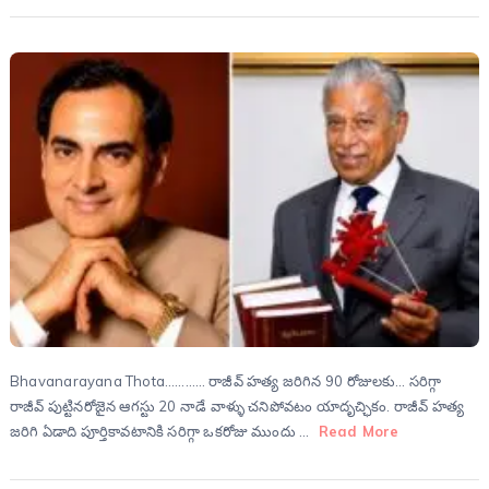
Bhavanarayana Thota………… రాజీవ్ హత్య జరిగిన 90 రోజులకు… సరిగ్గా
రాజీవ్ పుట్టినరోజైన ఆగస్టు 20 నాడే వాళ్ళు చనిపోవటం యాదృచ్ఛికం. రాజీవ్ హత్య
జరిగి ఏడాది పూర్తికావటానికి సరిగ్గా ఒకరోజు ముందు …
Read More