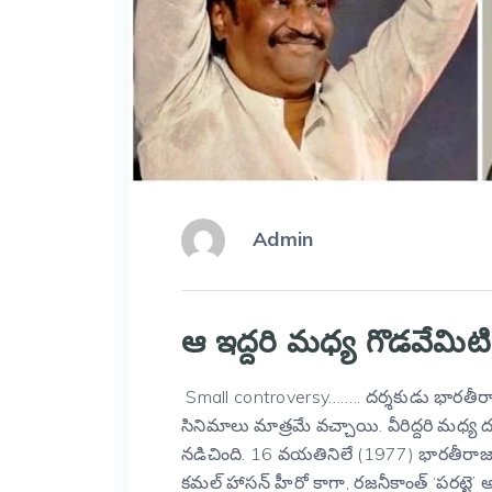
Admin
ఆ ఇద్దరి మధ్య గొడవేమిటి
Small controversy…….. దర్శకుడు భారతీరాజా,
సినిమాలు మాత్రమే వచ్చాయి. వీరిద్దరి మధ్య
నడిచింది. 16 వయతినిలే (1977) భారతీరాజ
కమల్ హాసన్ హీరో కాగా, రజనీకాంత్ ‘పరట్టై’ అ