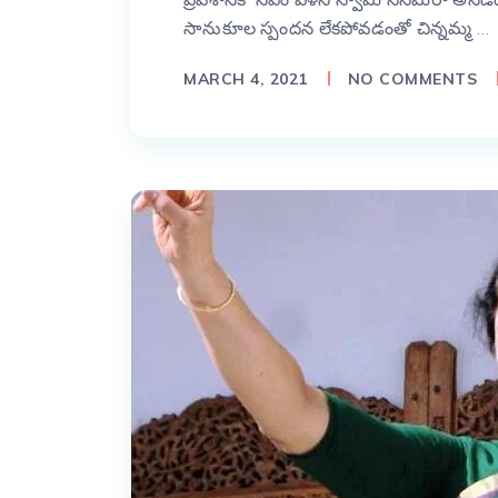
సానుకూల స్పందన లేకపోవడంతో చిన్నమ్మ …
MARCH 4, 2021
NO COMMENTS