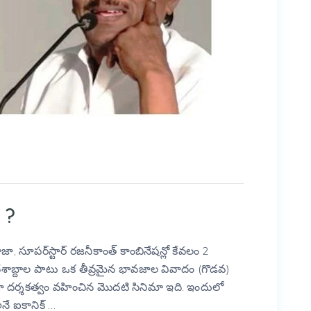
 ?
 సూపర్‌స్టార్ రజనీకాంత్ కాంబినేషన్లో కేవలం 2
 దశాబ్దాల పాటు ఒక తీవ్రమైన భావజాల వివాదం (గొడవ)
ా దర్శకత్వం వహించిన మొదటి సినిమా ఇది. ఇందులో
నే ఐకానిక్ …