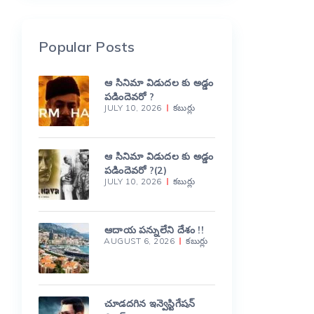
Popular Posts
ఆ సినిమా విడుదల కు అడ్డం
పడిందెవరో ?
JULY 10, 2026
కబుర్లు
ఆ సినిమా విడుదల కు అడ్డం
పడిందెవరో ?(2)
JULY 10, 2026
కబుర్లు
ఆదాయ పన్నులేని దేశం !!
AUGUST 6, 2026
కబుర్లు
చూడదగిన ఇన్వెస్టిగేషన్