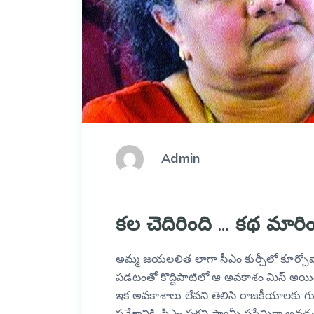
Admin
కల చెదిరింది … కథ మారిం
అమ్మ జయలలిత లాగా సీఎం కుర్చీలో కూర్చోవాలన
పడటంతో కొద్దిపాటిలో ఆ అవకాశం మిస్ అయిం
ఇక అవకాశాలు లేవని తెలిసి రాజకీయాలకు గుడ్ 
ప్రవేశానికి సీఎం పళని స్వామీ ససేమిరా అనడం