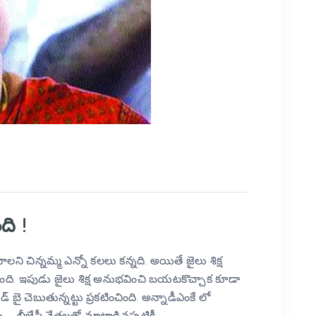
ది !
ి చిన్నమ్మ ఎన్నో కలలు కన్నది. అయితే జైలు శిక్ష
ది. ఇపుడు జైలు శిక్ష అనుభవించి బయటకొచ్చాక కూడా
బై చెబుతున్నట్టు ప్రకటించింది. అన్నాడీఎంకే లో
 … బీజేపీ నేతలతో మాట్లాడినప్పటికీ