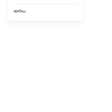
కహానీలు