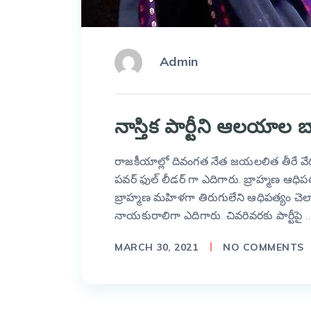
Admin
నాస్తిక పార్టీని ఆలయాల బ
రాజకీయాల్లో దివంగత నేత జయలలిత తీరే వేరు
పవర్ ఫుల్ లీడర్ గా ఎదిగారు. బ్రాహ్మణ ఆధిపత్య
బ్రాహ్మణ మహిళగా తిరుగులేని ఆధిపత్యం చెలా
నాయకురాలిగా ఎదిగారు. చివరివరకు పార్టీపై 
MARCH 30, 2021
NO COMMENTS