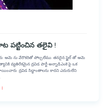
ాట పట్టించిన తలైవి !
. ఆమె ను వేరొకరితో పోల్చలేము. తనదైన స్టైల్ తో ఆమె
ానికి వ్యతిరేకమైన ద్రవిడ పార్టీ అన్నాడిఎంకె పై ఒక
యించారు. ద్రవిడ సిద్ధాంతాలను కాదని ఎదురులేని
…