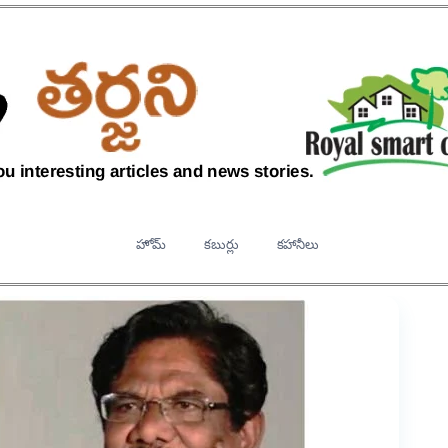
హోమ్
కబుర్లు
కహానీలు