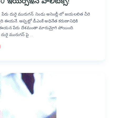
యర్స్ఇన్ పాలిటిక్స్!
రు దురై మురుగన్. నిండు అసెంబ్లీ లో జయలలిత చీరె
 ఈయనే. అప్పట్లో డీఎంకే అధినేత కరుణానిధికి
 ఈయన పేరు దేశమంతా మారుమ్రోగి పోయింది.
ురై మురుగన్ పై …