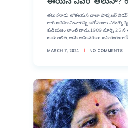
ఈయన ఎవరో తెలుసా? 60 ఇ
తమిళనాడు లోఈయన చాలా పాపులర్ లీడర్. పే
లాగి అవమానించారన్న ఆరోపణలు ఎదుర్కొన్నది
కుడిభుజం లాంటి వాడు.1989 మార్చి 25 న
జయలలిత, ఆమె అనుచరులు బహిరంగంగానే ద
MARCH 7, 2021
NO COMMENTS