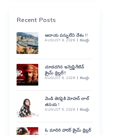
Recent Posts
ఆదాయ పన్నులేని దేశం !!
AUGUST 6, 2026
కబుర్లు
చూడదగిన ఇన్వెస్టిగేటివ్
క్రైమ్ థ్రిల్లర్!!
AUGUST 6, 2026
కబుర్లు
వెండి తెరపైకి మోహన్ లాల్
తనయ !
AUGUST 5, 2026
కబుర్లు
ఓ మాదిరి హారర్ క్రైమ్ థ్రిల్లర్