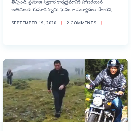
తెచ్చింది. ప్రమాణ స్వీకార కార్యక్రమానికి హాజరయిన
అతిథులకు కుమారస్వామి ఘనంగా మర్యాదలు చేశారని, …
SEPTEMBER 19, 2020
2 COMMENTS