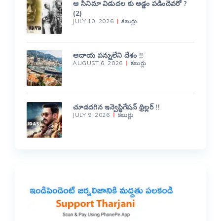
ఆ సినిమా విడుదల కు అడ్డం పడిందెవరో ?
(2)
JULY 10, 2026
కబుర్లు
ఆదాయ పన్నులేని దేశం !!
AUGUST 6, 2026
కబుర్లు
చూడదగిన ఇన్వెస్టిగేషన్ థ్రిల్లర్ !!
JULY 9, 2026
కబుర్లు