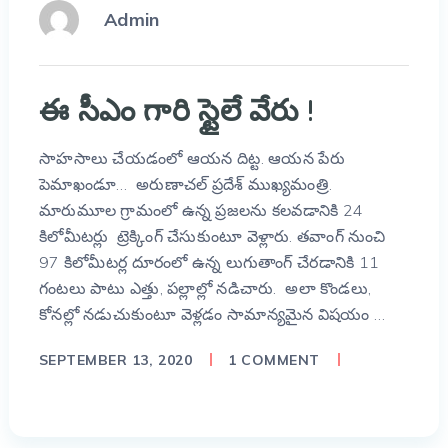
Admin
ఈ సీఎం గారి స్టైలే వేరు !
సాహసాలు చేయడంలో ఆయన దిట్ట. ఆయన పేరు
పెమాఖండూ… అరుణాచల్ ప్రదేశ్ ముఖ్యమంత్రి.
మారుమూల గ్రామంలో ఉన్న ప్రజలను కలవడానికి 24
కిలోమీటర్లు ట్రెక్కింగ్ చేసుకుంటూ వెళ్లారు. తవాంగ్ నుంచి
97 కిలోమీటర్ల దూరంలో ఉన్న లుగుతాంగ్ చేరడానికి 11
గంటలు పాటు ఎత్తు, పల్లాల్లో నడిచారు. అలా కొండలు,
కోనల్లో నడుచుకుంటూ వెళ్లడం సామాన్యమైన విషయం …
SEPTEMBER 13, 2020
1 COMMENT