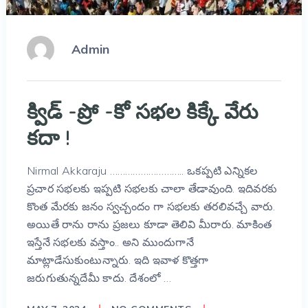
Admin
క్విడ్ -ప్రో -కో సభల కిక్కే వేరు
కదా !
Nirmal Akkaraju ……………………….. ఒకప్పటి ఎన్నికల
ప్రచార సభలకు ఇప్పటి సభలకు చాలా తేడావుంది. ఇదివరకు
కొంత మేరకు జనం స్వచ్చందం గా సభలకు తరలివచ్చే వారు.
అయితే రాను రాను ప్రజలు కూడా తెలివి మీరారు. మాకింత
ఇస్తేనే సభలకు వస్తాం.. అని ముందుగానే
మాట్లాడేసుకుంటున్నారు. ఇది ఇవాళ కొత్తగా
జరుగుతున్నదేమీ కాదు. దేశంలో …