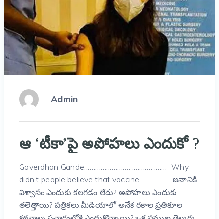
Admin
ఆ ‘టీకా’పై అపోహలు ఎందుకో ?
Goverdhan Gande……………………………………… Why
didn’t people believe that vaccine…………….. జనానికి
విశ్వాసం ఎందుకు కలగడం లేదు? అపోహలు ఎందుకు
తలెత్తాయి? పత్రికలు,మీడియాలో అనేక రకాల ప్రతికూల
కథనాలు ప్రచారంలోకి ఎందుకొచ్చాయి? ఒక ప్రముఖ తెలుగు