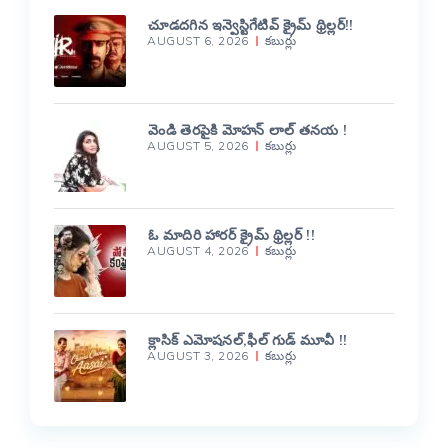
చూడదగిన ఇన్వెస్టిగేటివ్ క్రైమ్ థ్రిల్లర్!!
AUGUST 6, 2026
కబుర్లు
వెండి తెరపైకి మోహన్ లాల్ తనయ !
AUGUST 5, 2026
కబుర్లు
ఓ మాదిరి హారర్ క్రైమ్ థ్రిల్లర్ !!
AUGUST 4, 2026
కబుర్లు
క్లాసిక్ ఎమోషనల్,ఫీల్ గుడ్ మూవీ !!
AUGUST 3, 2026
కబుర్లు