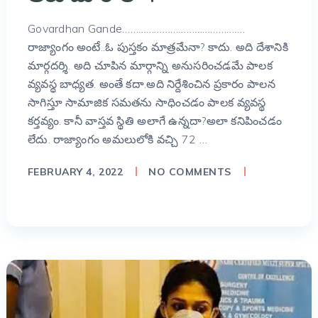
Govardhan Gande……………………………………….
రాజ్యాంగం అంటే..ఓ పుస్తకం మాత్రమేనా? కాదు. అది దేశానికి
మార్గదర్శి. అది చూపిన మార్గాన్ని అనుసరించడమే పాలక
వ్యవస్థ బాధ్యత. అంతే కదా.అది నిర్దేశించిన ప్రకారం పాలన
సాగిస్తూ సామాజిక సమతను సాధించడం పాలక వ్యవస్థ
కర్తవ్యం. కానీ వాస్తవ స్థితి అలాగే ఉన్నదా?అలా కనిపించడం
లేదు. రాజ్యాంగం అమలులోకి వచ్చి 72 …
FEBRUARY 4, 2022
NO COMMENTS