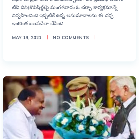
టీవీ దీని(కొవీషీల్డ్)పై మంగళవారం ఓ చర్చా కార్యక్రమాన్నే
నిర్వహించింది.ఇప్పటికే ఉన్న అనుమానాలను ఈ చర్చ
ఇంకొంత బలపడేలా చేసింది. …
MAY 19, 2021
NO COMMENTS