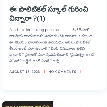
ఈ పొలిటికల్ స్కూల్ గురించి
విన్నారా ?(1)
A school for making politicians……… మనదేశంలో
రాజకీయ నాయకులను తయారు చేసే పాఠశాల ఒకటుంది.
ఈ విషయం చాలామందికి తెలియదు. అసలు పొలిటికల్
లీడర్ అంటే ఎలా ఉండాలి ? ఏయే విషయాలు తెలిసి
ఉండాలి ? ప్రజలతో ఎలా వ్యవహరించాలి ?ప్రభుత్వం అంటే
ఏమిటి ? బడ్జెట్ అంటే ఏంటి ? అన్న …
AUGUST 16, 2023
NO COMMENTS