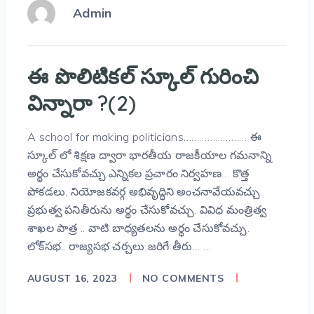
Admin
ఈ పొలిటికల్ స్కూల్ గురించి
విన్నారా ?(2)
A school for making politicians…………………… ఈ
స్కూల్ లో శిక్షణ ద్వారా భారతీయ రాజకీయాల గమనాన్ని
అర్థం చేసుకోవచ్చు.ఎన్నికల ప్రచారం నిర్వహణ… కొత్త
పోకడలు, నియోజకవర్గ అభివృద్ధిని అంచనావేయవచ్చు.
ప్రభుత్వ పనితీరును అర్థం చేసుకోవచ్చు. వివిధ మంత్రిత్వ
శాఖల పాత్ర .. వాటి బాధ్యతలను అర్థం చేసుకోవచ్చు.
లోక్‌సభ.. రాజ్యసభ చర్చలు జరిగే తీరు… …
AUGUST 16, 2023
NO COMMENTS