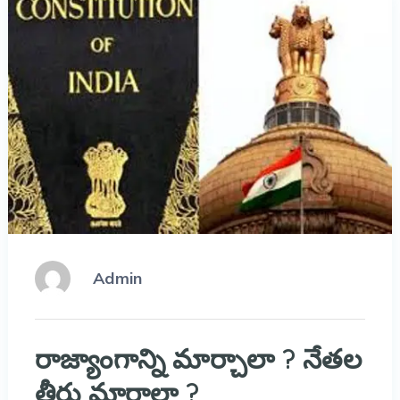
Admin
రాజ్యాంగాన్ని మార్చాలా ? నేతల
తీరు మారాలా ?