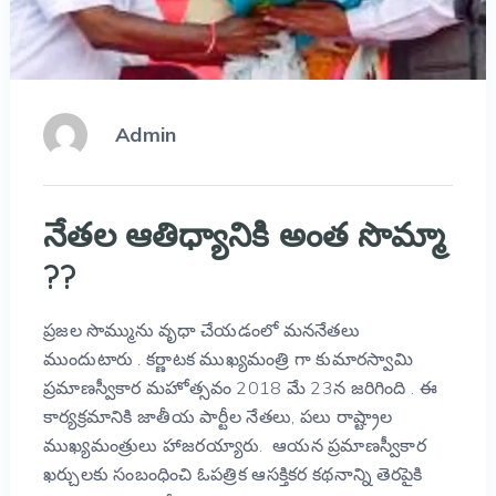
Admin
నేతల ఆతిధ్యానికి అంత సొమ్మా
??
ప్రజల సొమ్మును వృధా చేయడంలో మననేతలు
ముందుటారు . కర్ణాటక ముఖ్యమంత్రి గా కుమారస్వామి
ప్రమాణస్వీకార మహోత్సవం 2018 మే 23న జరిగింది . ఈ
కార్యక్రమానికి జాతీయ పార్టీల నేతలు, పలు రాష్ట్రాల
ముఖ్యమంత్రులు హాజరయ్యారు. ఆయన ప్రమాణస్వీకార
ఖర్చులకు సంబంధించి ఓపత్రిక ఆసక్తికర కథనాన్ని తెరపైకి