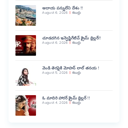
ఆదాయ పన్నులేని దేశం !!
August 6, 2026
కబుర్లు
చూడదగిన ఇన్వెస్టిగేటివ్ క్రైమ్ థ్రిల్లర్!!
August 6, 2026
కబుర్లు
వెండి తెరపైకి మోహన్ లాల్ తనయ !
August 5, 2026
కబుర్లు
ఓ మాదిరి హారర్ క్రైమ్ థ్రిల్లర్ !!
August 4, 2026
కబుర్లు