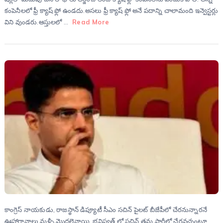
కంపెనీలలో ఫ్రీ క్యాష్ ఫ్లో ఉండదు.అసలు ఫ్రీ క్యాష్ ఫ్లో అనే పదాన్ని చాలామంది ఇన్వెస్టర్లు
విని వుండరు.ఆస్తులలో …
Read More
కాంగ్రెస్ నాయకుడు, రాజస్థాన్ డిప్యూటీ సీఎం సచిన్ పైలట్ బీజేపీలో చేరనున్నారనే
ఊహాగానాలు మళ్ళీ మొదలైనాయి. భవిష్యత్ లో సచిన్ తమ పార్టీలో చేరవచ్చంటూ