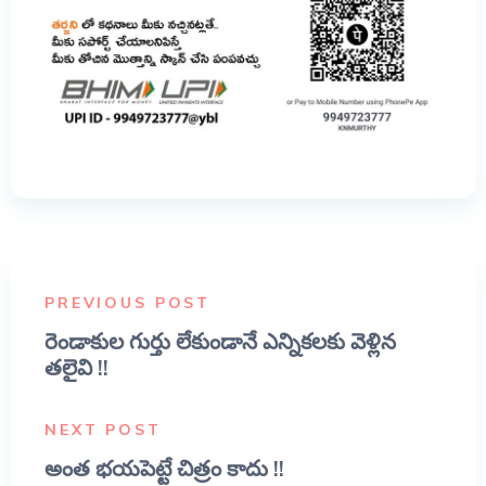
PREVIOUS POST
రెండాకుల గుర్తు లేకుండానే ఎన్నికలకు వెళ్లిన
తలైవి !!
NEXT POST
అంత భయపెట్టే చిత్రం కాదు !!