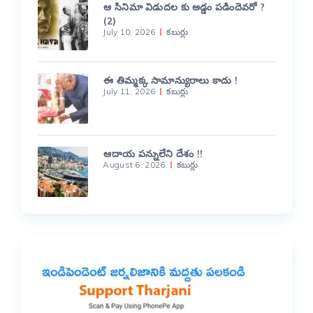
ఆ సినిమా విడుదల కు అడ్డం పడిందెవరో ?
(2)
July 10, 2026
కబుర్లు
ఈ తిమ్మక్క సామాన్యురాలు కాదు !
July 11, 2026
కబుర్లు
ఆదాయ పన్నులేని దేశం !!
August 6, 2026
కబుర్లు