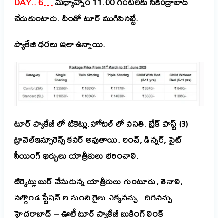
DAY.. 6…
మధ్యాహ్నం 11.00 గంటలకు సికింద్రాబాద్
చేరుకుంటారు. దీంతో టూర్ ముగిసినట్టే.
ప్యాకేజి ధరలు ఇలా ఉన్నాయి.
టూర్ ప్యాకేజీ లో టికెట్లు,హోటల్ లో వసతి, బ్రేక్ ఫాస్ట్ (3)
ట్రావెల్ఇన్సూరెన్స్ కవర్ అవుతాయి. లంచ్, డిన్నర్, సైట్
సీయింగ్ ఖర్చులు యాత్రీకులు భరించాలి.
టిక్కెట్లు బుక్ చేసుకున్న యాత్రీకులు గుంటూరు, తెనాలి,
నల్గొండ స్టేషన్ ల నుంచి రైలు ఎక్కవచ్చు.. దిగవచ్చు.
హైదరాబాద్ – ఊటీ టూర్ ప్యాకేజీ బుకింగ్ లింక్