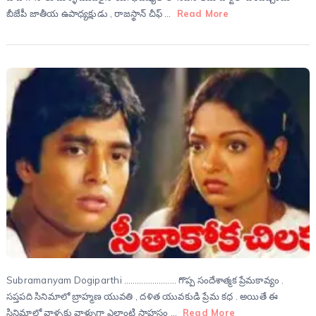
బీజేపీ జాతీయ ఉపాధ్యక్షుడు , రాజస్థాన్ చీఫ్ …
Read More
Subramanyam Dogiparthi …………………… గొప్ప సందేశాత్మక ప్రేమకావ్యం .
సప్తపది సినిమాలో బ్రాహ్మణ యువతి , దళిత యువకుడి ప్రేమ కధ . అయితే ఈ
సినిమాలో వాళ్ళకు వాళ్ళుగా ఎలాంటి సాహసం …
Read More