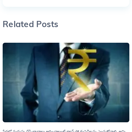
Related Posts
షేర్లలో మదుపు చేసి లాభాలు అర్జించాలంటే క్యాష్ ఫ్లో కంపెనీలను ఎంచుకోవాలి. అన్ని