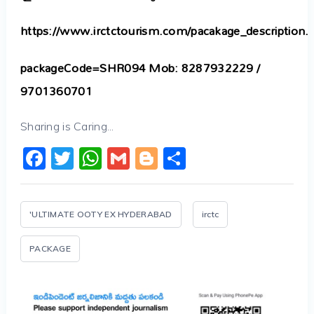
https://www.irctctourism.com/pacakage_description.
packageCode=SHR094 Mob: 8287932229 /
9701360701
Sharing is Caring...
Facebook
Twitter
WhatsApp
Gmail
Blogger
Share
'ULTIMATE OOTY EX HYDERABAD
irctc
PACKAGE