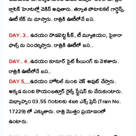
క్లాసిక్ హెూటల్లో చెకిన్ అవుతారు. తర్వాత బొటానికల్ గార్డెన్స్,
ఊటీ లేక్ ను చూస్తారు. రాత్రికి ఊటీలోనే బస.
DAY..3..
ఉదయం దొడబెట్ట పీక్, టీ మ్యూజియం, పైకారా
ఫాల్స్ ను సందర్శిస్తారు. రాత్రికి ఊటీలో బస..
DAY.. 4..
ఉదయం కూనూర్ సైట్ సీయింగ్ కు వెళతారు.
రాత్రికి ఊటీలోనే బస..
DAY.5…
ఉదయం హోటల్ నుంచి చెక్ అవుట్ చేస్తారు.
అక్కడ నుంచి కొయంబత్తూర్ రైల్వే స్టేషన్ కు చేరుకుంటారు.
మధ్యాహ్నం 03.55 గంటలకు శబరి ఎక్స్ ప్రెస్ (Train No.
17229) లో ఎక్కుతారు. రాత్రి మొత్తం ప్రయాణంలో
ఉంటారు.