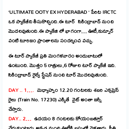
‘ULTIMATE OOTY EX HYDERABAD ‘ పేరిట IRCTC
ఒక ప్యాకేజీని తీసుకొచ్చింది.ఈ టూర్ సికింద్రాబాద్ నుంచి
మొదలవుతుంది.ఈ ప్యాకేజి లో భాగంగా… ఊటీ,కున్నూర్
వంటి టూరిజం ప్రాంతాలను సందర్శించ వచ్చు.
ఈ టూర్ ప్యాకేజీ ప్రతి మంగళవారం అందుబాటులో
ఉంటుంది. మొత్తం 5 రాత్రులు,6 రోజుల టూర్ ప్యాకేజీ ఇది.
సికింద్రాబాద్ రైల్వే స్టేషన్ నుంచి టూర్ మొదలవుతుంది.
DAY .. 1….
మధ్యాహ్నం 12.20 గంటలకు శబరి ఎక్సప్రెస్
రైలు (Train No. 17230) ఎక్కితే నైట్ అంతా జర్నీ
చేస్తారు.
DAY.. 2…
ఉదయం 8 గంటలకు కోయంబత్తూర్
చేరుకుంటారు.అక్కడ నుంచి ఊటీకి బస్సులో వెళతారు. ప్రీతి