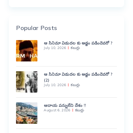
Popular Posts
ఆ సినిమా విడుదల కు అడ్డం పడిందెవరో ?
July 10, 2026
కబుర్లు
ఆ సినిమా విడుదల కు అడ్డం పడిందెవరో ?
(2)
July 10, 2026
కబుర్లు
ఆదాయ పన్నులేని దేశం !!
August 6, 2026
కబుర్లు