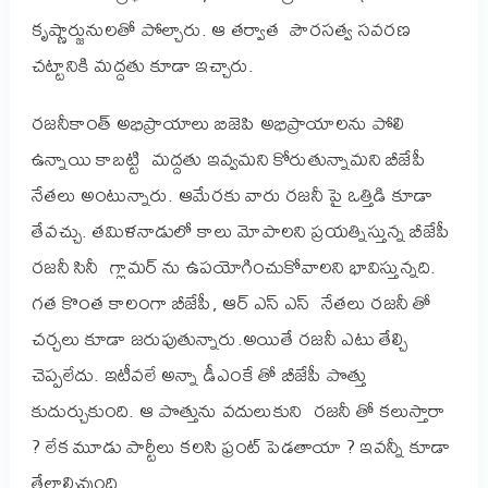
కృష్ణార్జునులతో పోల్చారు. ఆ తర్వాత పౌరసత్వ సవరణ
చట్టానికి మద్దతు కూడా ఇచ్చారు.
రజనీకాంత్ అభిప్రాయాలు బిజెపి అభిప్రాయాలను పోలి
ఉన్నాయి కాబట్టి మద్దతు ఇవ్వమని కోరుతున్నామని బీజేపీ
నేతలు అంటున్నారు. ఆమేరకు వారు రజనీ పై ఒత్తిడి కూడా
తేవచ్చు. తమిళనాడులో కాలు మోపాలని ప్రయత్నిస్తున్న బీజేపీ
రజనీ సినీ గ్లామర్ ను ఉపయోగించుకోవాలని భావిస్తున్నది.
గత కొంత కాలంగా బీజేపీ, ఆర్ ఎస్ ఎస్ నేతలు రజనీ తో
చర్చలు కూడా జరుపుతున్నారు.అయితే రజనీ ఎటు తేల్చి
చెప్పలేదు. ఇటీవలే అన్నా డీఎంకే తో బీజేపీ పొత్తు
కుదుర్చుకుంది. ఆ పొత్తును వదులుకుని రజనీ తో కలుస్తారా
? లేక మూడు పార్టీలు కలసి ఫ్రంట్ పెడతాయా ? ఇవన్నీ కూడా
తేలాల్సివుంది.