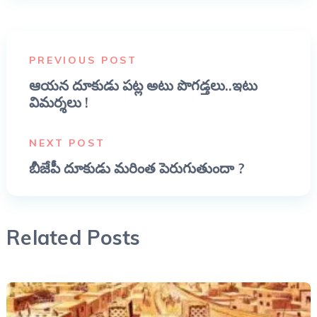
PREVIOUS POST
ఆయన దూకుడు పట్ల అటు పొగడ్తలు..ఇటు
విమర్శలు !
NEXT POST
బీజేపీ దూకుడు మరింత పెరుగుతుందా ?
Related Posts