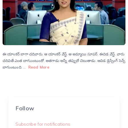
ఈ యాంకర్ బాగా చదివారు. ఆ యాంకర్ వేస్ట్. ఆ అమ్మాయి సూపర్. ఈవిడ వేస్ట్. వారు
చదివితే ఎంత బాగుుంటుందో. అతగాడు అన్నీ తప్పులే చెబుతాడు. ఆవిడ డ్రెస్సింగ్ సెన్స్
బాగుంటుంది. …
Read More
Follow
Subscribe for notifications