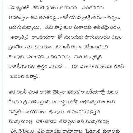
నేపథ్యంలో తమిళ ప్రజలు ఆయనను ఎంతవరకు
ఆదరిస్తారా అనే అంశంపై రాజకీయ వర్గాల్లో జోరుగా చర్చలు
జరుగుతున్నాయి. తమ పార్టీ కుల మతాలకు అతీతమైనదని,
“ఆధ్యాత్మిక” రాజకీయాల” తో ముందుకు సాగుతుందని రజని
ప్రకటించారు. కులమతాలకు అతీతం అంటే అందరిని
కలుపుకు పోతారని భావించవచ్చు.
మరి ఆధ్యాత్మిక
రాజకీయాలకు అర్ధం ఏమిటో … అవి ఎలా సాగుతాయో రజనీ
వివరణ ఇవ్వాలి.
ఇక రజనీ ఎంత కాదని చెప్పినా తమిళ రాజకీయాల్లో కులం
కీలకపాత్ర పోషిస్తుంది. ఆ రాష్ట్రం లోని ఆధిపత్య కులాలకు
ఇప్పటికే నాయకులు ఉన్నారు. గౌండర్లకు ప్రస్తుత
ముఖ్యమంత్రి పళనిసామి, తేవార్లకు ఉప ముఖ్యమంత్రి
పన్నీర్‌సెల్వం, వన్నీయార్లకు రామాదాస్, షెడ్యూల్డ్ కులాలకు