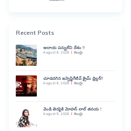
Recent Posts
ఆదాయ పన్నులేని దేశం !!
August 6, 2026
కబుర్లు
చూడదగిన ఇన్వెస్టిగేటివ్ క్రైమ్ థ్రిల్లర్!!
August 6, 2026
కబుర్లు
వెండి తెరపైకి మోహన్ లాల్ తనయ !
August 5, 2026
కబుర్లు