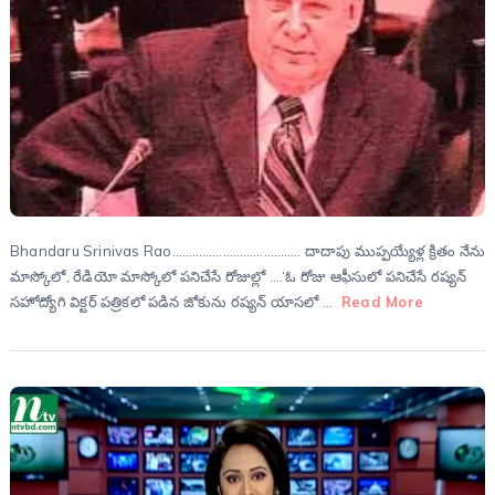
Bhandaru Srinivas Rao……………………………….. దాదాపు ముప్పయ్యేళ్ల క్రితం నేను
మాస్కోలో, రేడియో మాస్కోలో పనిచేసే రోజుల్లో ….‘ఓ రోజు ఆఫీసులో పనిచేసే రష్యన్
సహోద్యోగి విక్టర్ పత్రికలో పడిన జోకును రష్యన్ యాసలో …
Read More