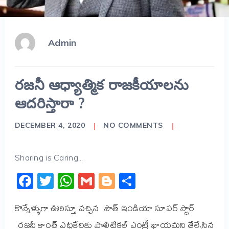
Admin
రజనీ ఆధ్యాత్మిక రాజకీయాలను
ఆదరిస్తారా ?
DECEMBER 4, 2020
NO COMMENTS
Sharing is Caring...
Facebook
Twitter
WhatsApp
Gmail
Blogger
Share
కొన్నేళ్ళుగా ఊరిస్తూ వచ్చిన సౌత్ ఇండియా సూపర్ స్టార్
రజనీ కాంత్ ఎట్టకేలకు పొలిటికల్ ఎంట్రీ ఖాయమని తేల్చేసిన