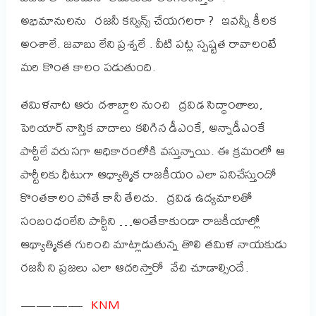
అభిమానులను రజనీ కన్విన్స్ చేయగలరా ? ఇవన్నీ కీలక
అంశాలే. జవాబు లేని ప్రశ్నలే . వీటి పట్ల స్పష్టత రావాలంటే
మరి కొంత కాలం పడుతుంది.
తమిళనాట ఆరు దశాబ్దాల నుంచి ద్రవిడ సిద్ధాంతాలు,
పెరియార్‌ నాస్తిక వాదాలు కలిగిన డీఎంకే, అన్నాడీఎంకే
పార్టీలే వరుసగా అధికారంలోకి వస్తున్నాయి. ఈ క్రమంలో ఆ
పార్టీలకు ధీటుగా ఆధ్యాత్మిక రాజకీయం ఎలా పనిచేస్తుందో
కొంతకాలం పోతే కానీ తేలదు. ద్రవిడ ఉద్యమాలతో
సంబంధంలేని పార్టీని …అంతేకాకుండా రాజకీయాల్లో
ఆథ్యాత్మికత గురించి మాట్లాడుతున్న తొలి తమిళ నాయకుడు
రజనీ ని ప్రజలు ఎలా ఆదరిస్తారో వేచి చూడాల్సిందే.
KNM
————