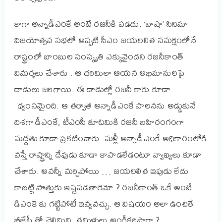
కాగా అన్నాడీఎంకే అంటే రజనీకి పడదు. ‘బాషా’ సినిమా
విజయోత్సవ సభలో అప్పటి సీఎం జయలలిత సమక్షంలోనే
రాష్ట్రంలో బాంబుల సంస్కృతి ఎక్కువైందని రజనీకాంత్‌
విమర్శలు చేశారు . ఆ దరిమిలా ఆయన అభిమానులపై
దాడులు జరిగాయి. ఈ దాడుల్లో రజనీ కారు కూడా
ధ్వంసమైంది. ఆ తర్వాత అన్నాడీఎంకే పాలనను అడ్డుకునే
దిశగా డీఎంకే, టీఎంసీ కూటమికి రజనీ బహిరంగంగా
మద్దతు కూడా ప్రకటించారు. మళ్లీ అన్నాడీఎంకే అధికారంలోకి
వస్తే రాష్ట్రాన్ని దేవుడు కూడా కాపాడలేడంటూ వ్యాఖ్యలు కూడా
చేశారు. అవన్నీ మర్చిపోయి … జయలలిత ఇపుడు లేదు
కాబట్టి పొత్తుకు ఇష్టపడతారెమో ? రజనీకాంత్ ఒకే అంటే
డిఎంకె కు గట్టిపోటీ ఇవ్వవచ్చు. ఆ విషయం అలా ఉంచితే
బీజేపీ తో చెలిమిని తమిళులు అంగీకరిస్తారా ?