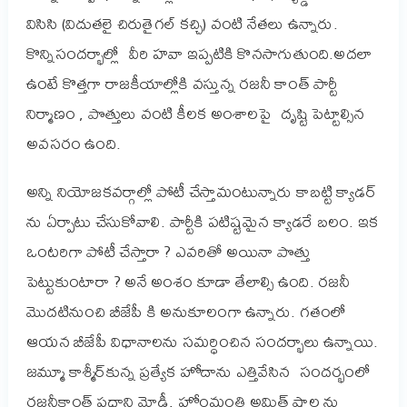
విసిసి (విదుతలై చిరుతైగల్ కచ్చి) వంటి నేతలు ఉన్నారు.
కొన్నిసందర్భాల్లో
వీరి హవా ఇప్పటికి కొనసాగుతుంది.
అదలా
ఉంటే కొత్తగా రాజకీయాల్లోకి వస్తున్న రజనీ కాంత్ పార్టీ
నిర్మాణం , పొత్తులు వంటి కీలక అంశాలపై దృష్టి పెట్టాల్సిన
అవసరం ఉంది.
అన్ని నియోజకవర్గాల్లో పోటీ చేస్తామంటున్నారు కాబట్టి క్యాడర్
ను ఏర్పాటు చేసుకోవాలి. పార్టీకి పటిష్టమైన క్యాడరే బలం. ఇక
ఒంటరిగా పోటీ చేస్తారా ? ఎవరితో అయినా పొత్తు
పెట్టుకుంటారా ? అనే అంశం కూడా తేలాల్సి ఉంది. రజనీ
మొదటినుంచి బీజేపీ కి అనుకూలంగా ఉన్నారు. గతంలో
ఆయన బీజేపీ విధానాలను సమర్ధించిన సందర్భాలు ఉన్నాయి.
జమ్మూ కాశ్మీర్‌కున్న ప్రత్యేక హోదాను ఎత్తివేసిన సందర్భంలో
రజనీకాంత్ ప్రధాని మోడీ, హోంమంత్రి అమిత్ షాల ను