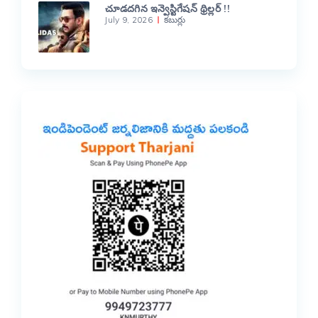
చూడదగిన ఇన్వెస్టిగేషన్ థ్రిల్లర్ !!
July 9, 2026
కబుర్లు