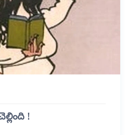
్లింది !