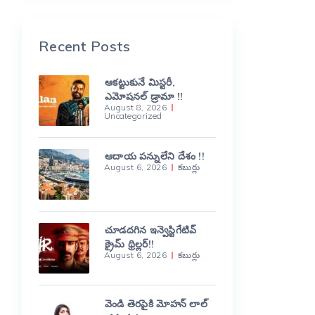
Recent Posts
ఆకట్టుకునే మిస్టరీ,
ఎమోషనల్ డ్రామా !!
August 8, 2026
Uncategorized
ఆదాయ పన్నులేని దేశం !!
August 6, 2026
కబుర్లు
చూడదగిన ఇన్వెస్టిగేటివ్
క్రైమ్ థ్రిల్లర్!!
August 6, 2026
కబుర్లు
వెండి తెరపైకి మోహన్ లాల్