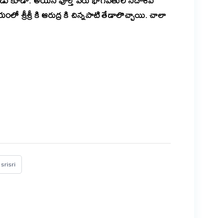
మేనల్లుడు కూడా. అయన పూర్తి పేరు భాగవతుల సదాశివ
యంలో శ్రీశ్రీ కి ఆరుద్ర కి చిన్నపాటి తేడాలొచ్చాయి.
చాలా
er
are
srisri