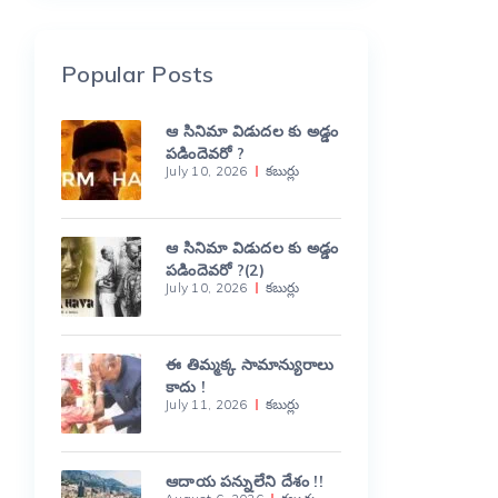
Popular Posts
ఆ సినిమా విడుదల కు అడ్డం
పడిందెవరో ?
July 10, 2026
కబుర్లు
ఆ సినిమా విడుదల కు అడ్డం
పడిందెవరో ?(2)
July 10, 2026
కబుర్లు
ఈ తిమ్మక్క సామాన్యురాలు
కాదు !
July 11, 2026
కబుర్లు
ఆదాయ పన్నులేని దేశం !!