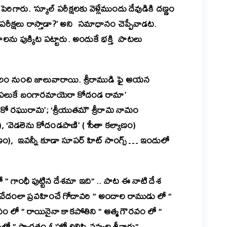
రిగారు. ‘స్కూల్ పరీక్షలకు వెళ్లేముందు దేవుడికి దణ్ణం
్చి పరీక్షలు రాస్తాడా?’ అని సమాధానం చెప్పేవాడట.
లను పుక్కిట పట్టారు. అందుకే భక్తి పాటలు
కలం నుంచి జాలువారాయి. శ్రీరాముడి ఫై ఆయన
పలుకే బంగా‌ర‌మా‌యెరా కోదండ రామా’‌
కో రఘు‌రామ’‌; ‌‘శ్రీయు‌తమౌ శ్రీరా‌మ‌ నామం
 ‘వెడ‌లెను కోదం‌డ‌పాణి’ ( ‌‘సీతా‌ కల్యాణం)
యణం), ‌ ఇవన్నీ కూడా సూపర్ హిట్ సాంగ్స్ … ఇందులో
ో ” గాంధీ పుట్టిన దేశమా ఇది” .. పాట ఈ నాటి దేశ
లో “వేదంలా ప్రవహించే గోదావరి ” అందాల రాముడు లో ”
 లో ” రాయినైనా కాకపోతిని ” ఆత్మ గౌరవం లో ”
 ” స్వాగతం ఓహో చిలిపి నవ్వుల శ్రీవారు”