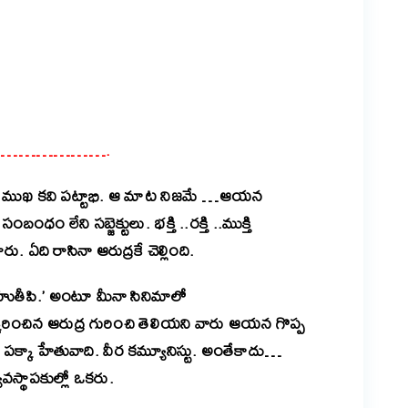
er
are
ng……………………….
డు ప్రముఖ కవి పట్టాభి. ఆ మాట నిజమే …ఆయన
ధం లేని సబ్జెక్టులు. భక్తి ..రక్తి ..ముక్తి
 ఏది రాసినా ఆరుద్రకే చెల్లింది.
 బహుతీపి.’ అంటూ మీనా సినిమాలో
రించిన ఆరుద్ర గురించి తెలియని వారు ఆయన గొప్ప
క్కా హేతువాది. వీర కమ్యూనిస్టు. అంతేకాదు…
్థాపకుల్లో ఒకరు.