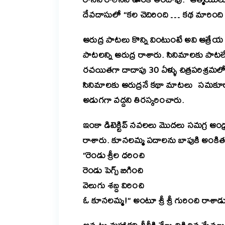
దేవదాసులో “కల చెదిరింది … కథ మారింది 
ఆరుద్ర పాటలు కొన్ని వింటుంటే అవి ఆత్రేయ శ
పాటలన్ని ఆరుద్ర రాశారు. సినిమాలకు పాటల
రచయితగా దాదాపు 30 ఏళ్ళు చిత్రపరిశ్రమల
సినిమాలకు ఆరుద్రనే కథా మాటలు సమకూర్చా
అడుగగా వద్దని తిరస్కరించారు.
ఇంకా డిటెక్టివ్ నవలలు మొదలు సమగ్ర ఆంధ్
రాశారు. కూనలమ్మ పదాలను బాపుకి అంకితమ
“రెండు శ్రీల ధరించి
రెండు పెగ్స్ బిగించి
వెలుగు శబ్ద విరించి
ఓ కూనలమ్మ!” అంటూ శ్రీ శ్రీ గురించి రాశా