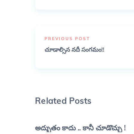
PREVIOUS POST
చూడాల్సిన నదీ సంగమం!!
Related Posts
అద్భుతం కాదు .. కానీ చూడొచ్చు !