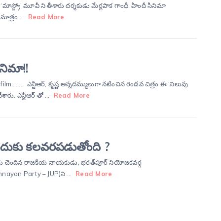
ాస్ట్రో’ మూవీ ని తీశారు దర్శకుడు మేర్లపాక గాంధీ. హిందీ సినిమా
 మాత్రం …
Read More
నిమా!!
.. ఎన్టీఆర్, కృష్ణ అన్నదమ్ములుగా నటించిన రెండవ చిత్రం ఈ ‘నిలువు
చేశారు. ఎన్టీఆర్ తో …
Read More
ందుకు కలవరపడుతోంది ?
‌కు చెందిన రాజకీయ నాయకుడు, భరత్‌పూర్ నియోజకవర్గ
 Unnayan Party – JUP)ని …
Read More