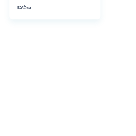
కహానీలు