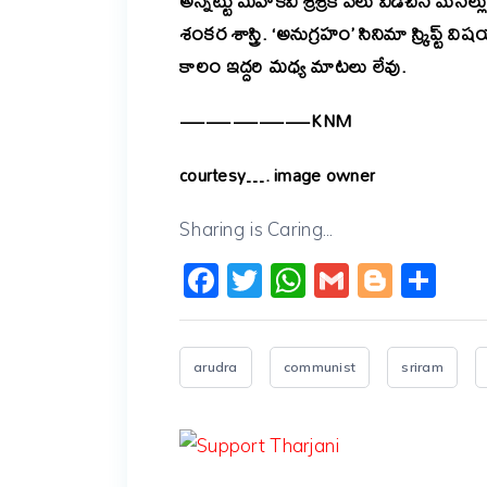
అన్నట్టు మహాకవి శ్రీశ్రీకి వేలు విడిచిన 
శంకర శాస్త్రి. ‘
అనుగ్రహం’ సినిమా స్క్రిప్ట్ విష
కాలం ఇద్దరి మధ్య మాటలు లేవు.
—————KNM
courtesy…. image owner
Sharing is Caring...
Facebook
Twitter
WhatsApp
Gmail
Blogg
Sh
arudra
communist
sriram