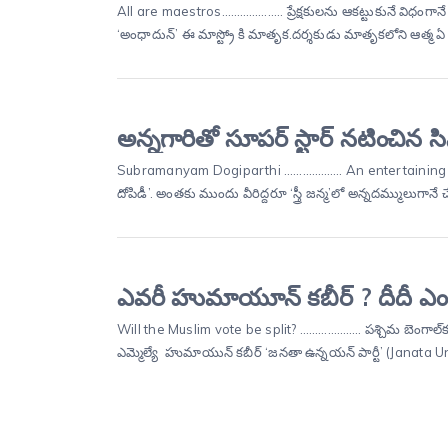
All are maestros……………….. ప్రేక్షకులను ఆకట్టుకునే విధంగానే ‘మ
‘అంధాదున్’ ఈ మాస్ట్రో కి మాతృక.దర్శకుడు మాతృకలోని ఆత్మ ఏ
అన్నగారితో సూపర్ స్టార్ నటించిన సి
Subramanyam Dogiparthi ………………. An entertaining film……
దోపిడీ’. అంతకు ముందు వీరిద్దరూ ‘స్త్రీ జన్మ’లో అన్నదమ్ములుగానే 
ఎవరీ హుమాయూన్ కబీర్ ? దీదీ ఎ
Will the Muslim vote be split? ……………….. పశ్చిమ బెంగాల్
ఎమ్మెల్యే హుమాయున్ కబీర్ ‘జనతా ఉన్నయన్ పార్టీ’ (Janata