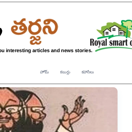
హోమ్
కబుర్లు
కహానీలు