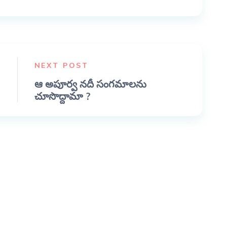
NEXT POST
ఆ అపూర్వ నదీ సంగమాలను
చూసొద్దామా ?