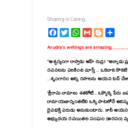
Sharing is Caring...
Facebook
Twitter
WhatsApp
Gmail
Blogg
Sh
Arudra’s writings are amazi
“ఆశ్చర్యంగా రాస్తాడు ఆహ్ రుద్ర! “అన్నా
రచనలను పరికించి చూస్తే .. ఒకదాని కొకటి సంబం
..శృంగారం అన్ని రసాలను ఆయన టచ్ చేశారు.
‘శ్రీరామ నామాలు శతకోటి.. ఒక్కొక్క పేరు
రామాయణాన్నంతటిని ఒక్క పాటలోనే ఆవిష్క
దైవభక్తి పరుడు అనుకుంటారు. కానీ ఆయన ప
అభ్యుదయ రచయితల సంఘం (అరసం) వ్యవస