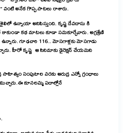
” వంటి అనేక గొప్ప పాటలు రాశారు.
ైలిలో ఉన్నాయా అనిపిస్తుంది. కృష్ణ దేవదాసు కి
ే కాకుండా కథ మాటలు కూడా సమకూర్చేవారు. అగ్రశ్రేణి
ో ఉన్నారు. గూఢచారి 116.. మోసగాళ్లకు మోసగాడు
రు. హీరో కృష్ణ ఆ సినిమాకు డైరెక్షన్ చేయమని
ర సాహిత్యం సంపుటాల వరకు ఆరుద్ర ఎన్నో గ్రంధాలు
ిచ్చారు.ఈ కూనలమ్మ పదాల్లోనే
డు.