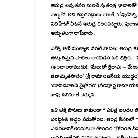
ఆరుద్ర చిన్నతనం నుంచే స్వతంత్ర భావాలతో పె
పెట్టు
కో’ అని తల్లిదండ్రులు చెబితే, ‘దేవుడొచ
పదిహేడో ఏటనే ఆరుద్ర కలంపట్టారు. పురాణా
అద్భుతంగా రాసేవారు.
ఎన్నో ఆణి ముత్యాల వంటి పాటలు ఆరుద్ర 
అద్భు‌త‌మైన పాటలు రాయడం ఒక చిత్రం. ‘
(అందా‌ల‌రా‌ముడు),
‘మేలుకో శ్రీరామ −‌ మేలు
జీవా‌మృ‌త‌సారం’‌ (శ్రీ రామాం‌జ‌నేయ యుద్ధం),
‘చూసి‌న‌వా‌రిదె వైభోగం’‌ (సంపూర్ణ రామా‌
బాపు సినిమాలే ఎక్కువ.
ఇక భక్తి పాటలు కాకుండా
” పవిత్ర బంధం ల
పరిస్థితికి అద్దం పడుతోంది. ఆంద్ర కేసరి
ఎదగడానికికెందుకురా తొందర “గోరంత దీపం
రానని రాలేనని ఊరకె అంటావు. ఆత్మీయులులో