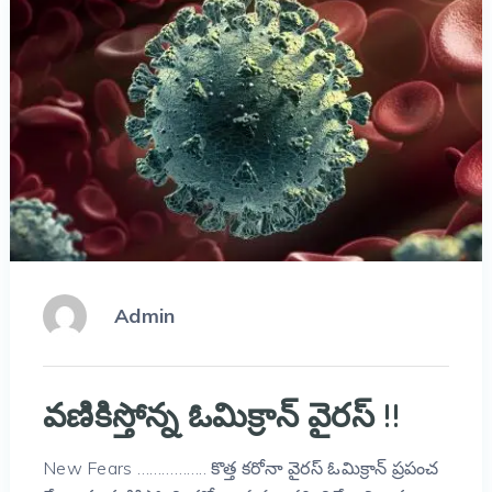
Admin
వణికిస్తోన్న ఓమిక్రాన్ వైరస్ !!
New Fears …………….. కొత్త కరోనా వైరస్ ఓమిక్రాన్ ప్రపంచ