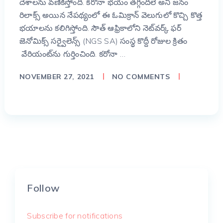
దేశాలను వణికిస్తోంది. కరోనా భయం తగ్గిందిలే అని జనం
రిలాక్స్ అయిన నేపథ్యంలో ఈ ఓమిక్రాన్ వెలుగులో కొచ్చి కొత్త
భయాలను కలిగిస్తోంది. సౌత్ ఆఫ్రికాలోని నెట్‌వర్క్ ఫర్
జెనోమిక్స్ సర్వైలెన్స్ (NGS SA) సంస్థ కొద్దీ రోజుల క్రితం
వేరియంట్‌ను గుర్తించింది. కరోనా …
NOVEMBER 27, 2021
NO COMMENTS
Follow
Subscribe for notifications