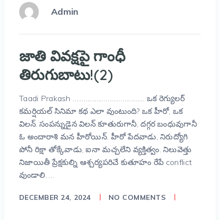
Admin
జాతి వివక్షపై గాంధీ
తిరుగుబాటు!(2)
Taadi Prakash ………………………………… ఒక రెగ్యులర్‌
కమర్షియల్‌ సినిమా కథ ఎలా వుంటుంది? ఒక హీరో, ఒక
విలన్‌. సంపన్నుడైన విలన్‌ కూతురుగానీ, దగ్గర బంధువుగానీ
ఓ అందారాశి మన హీరోయిన్‌. హీరో పేదవాడు, నిరుద్యోగి
పోనీ రిక్షా తోక్కేవాడు, ఐనా మచ్చలేని వ్యక్తిత్వం. నిలువెత్తు
నిజాయితీ ప్రేక్షకుల్ని ఆశ్చర్యపరిచే కుతూహం రేపే conflict
వుండాలి. …
DECEMBER 24, 2024
NO COMMENTS