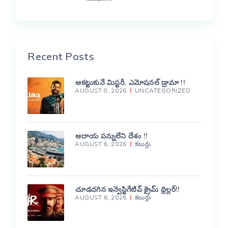
Recent Posts
ఆకట్టుకునే మిస్టరీ, ఎమోషనల్ డ్రామా !!
AUGUST 8, 2026
UNCATEGORIZED
ఆదాయ పన్నులేని దేశం !!
AUGUST 6, 2026
కబుర్లు
చూడదగిన ఇన్వెస్టిగేటివ్ క్రైమ్ థ్రిల్లర్!!
AUGUST 6, 2026
కబుర్లు