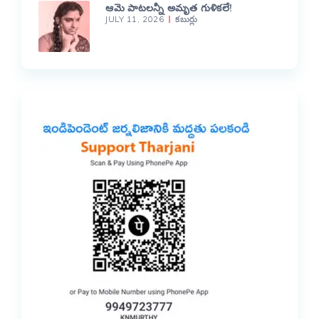
ఆమె పాటలన్నీ అమృత గుళికలే!
JULY 11, 2026
కబుర్లు