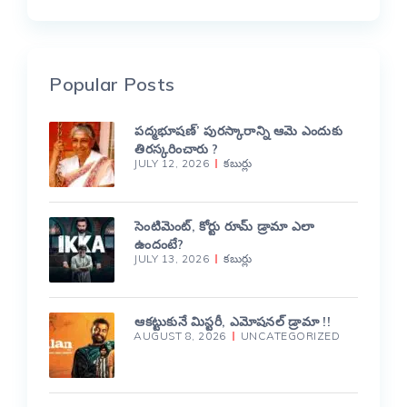
Popular Posts
పద్మభూషణ్’ పురస్కారాన్ని ఆమె ఎందుకు
తిరస్కరించారు ?
JULY 12, 2026
కబుర్లు
సెంటిమెంట్, కోర్టు రూమ్ డ్రామా ఎలా
ఉందంటే?
JULY 13, 2026
కబుర్లు
ఆకట్టుకునే మిస్టరీ, ఎమోషనల్ డ్రామా !!
AUGUST 8, 2026
UNCATEGORIZED