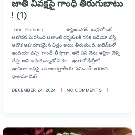
జాతి వివక్షపై గాంధీ తిరుగుబాటు
! (1)
Taadi Prakash ……………… శ్యాంబెనెగల్‌ బుర్రలో ఒక
ఆలోచన మెరిసింది.అలాంటి దర్శకులకి గనక ఐడియా వస్తే
అదొక అపురూపమైన చిత్రం అయి తీరుతుంది. అటెన్‌బరో
ఇండియా వచ్చి ‘గాంధీ’ తీస్తాడా.. అదే పని నేను ఆఫ్రికా వెళ్ళి
చేస్తా అని అనుకున్నాడో ఏమో.. ఇంతలో ఢీల్లీలో
ఇందిరాగాంధీపై ఒక అంతర్జాతీయ సెమినార్‌ జరిగింది.
ఫాతిమా మీర్‌ …
DECEMBER 24, 2024
NO COMMENTS