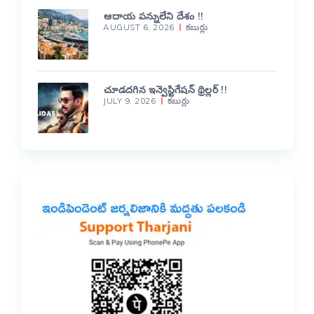
ఆదాయ పన్నులేని దేశం !!
AUGUST 6, 2026
కబుర్లు
చూడదగిన ఇన్వెస్టిగేషన్ థ్రిల్లర్ !!
JULY 9, 2026
కబుర్లు