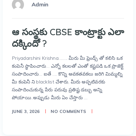
Admin
ఆ సంస్థకు CBSE కాంట్రాక్టు ఎలా
దక్కిందో ?
Priyadarshini Krishna…….. మీరు మీ ఫ్రెండ్స్ తో కలిసి ఒక
కంపెనీ స్థాపించారు… ఎన్నో కలలతో ఎంతో కష్టపడి ఒక ప్రాజెక్ట్
సంపాదించారు… ఐతే …. కొన్ని అవకతవకలు జరిగి మిమ్మల్ని
మీ కంపెనీ ని blacklist చేశారు, మీరు అప్పటివరకు
సంపాదించుకున్న పేరు పరువు ప్రతిష్ట డబ్బు అన్ని
పోయాయి..అప్పుడు మీరు ఏం చేస్తారు …
JUNE 3, 2026
NO COMMENTS