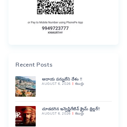
Recent Posts
ఆదాయ పన్నులేని దేశం !!
AUGUST 6, 2026
కబుర్లు
చూడదగిన ఇన్వెస్టిగేటివ్ క్రైమ్ థ్రిల్లర్!!
AUGUST 6, 2026
కబుర్లు