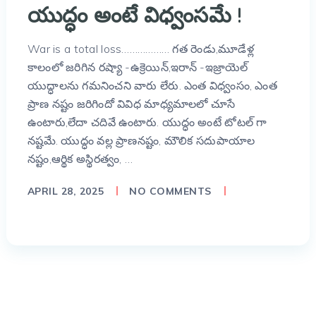
యుద్ధం అంటే విధ్వంసమే !
War is a total loss……………… గత రెండు,మూడేళ్ల
కాలంలో జరిగిన రష్యా -ఉక్రెయిన్,ఇరాన్ -ఇజ్రాయెల్
యుద్ధాలను గమనించని వారు లేరు. ఎంత విధ్వంసం, ఎంత
ప్రాణ నష్టం జరిగిందో వివిధ మాధ్యమాలలో చూసే
ఉంటారు,లేదా చదివే ఉంటారు. యుద్ధం అంటే టోటల్ గా
నష్టమే. యుద్ధం వల్ల ప్రాణనష్టం, మౌలిక సదుపాయాల
నష్టం,ఆర్థిక అస్థిరత్వం, …
APRIL 28, 2025
NO COMMENTS