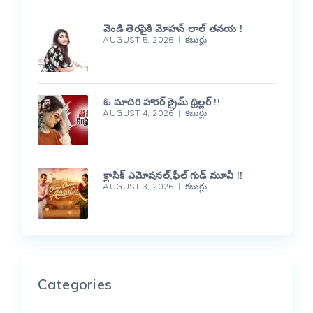
వెండి తెరపైకి మోహన్ లాల్ తనయ !
AUGUST 5, 2026
కబుర్లు
ఓ మాదిరి హారర్ క్రైమ్ థ్రిల్లర్ !!
AUGUST 4, 2026
కబుర్లు
క్లాసిక్ ఎమోషనల్,ఫీల్ గుడ్ మూవీ !!
AUGUST 3, 2026
కబుర్లు
Categories