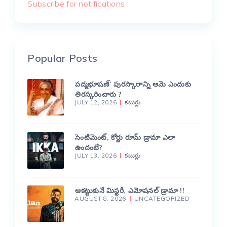
Subscribe for notifications
Popular Posts
పద్మభూషణ్’ పురస్కారాన్ని ఆమె ఎందుకు
తిరస్కరించారు ?
JULY 12, 2026
కబుర్లు
సెంటిమెంట్, కోర్టు రూమ్ డ్రామా ఎలా
ఉందంటే?
JULY 13, 2026
కబుర్లు
ఆకట్టుకునే మిస్టరీ, ఎమోషనల్ డ్రామా !!
AUGUST 8, 2026
UNCATEGORIZED