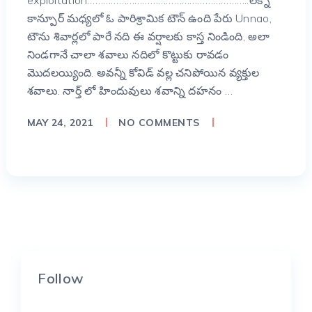
exploitation……………………………………………………..లక్నో
కాన్పూర్ మధ్యలో ఓ పారిశ్రామిక టౌన్ ఉంది పేరు Unnao,
టౌను శివార్లలో పారే నది ఈ వర్షాలకు కాస్త నిండింది, అలా
నిండగానే చాలా శవాలు నదిలో కొట్టుకు రావడం
మొదలయ్యింది. అవన్నీ కోవిడ్ వల్ల చనిపోయిన వ్యక్తుల
శవాలు. నార్త్ లో హిందువులు శవాన్ని దహనం …
MAY 24, 2021
NO COMMENTS
Follow