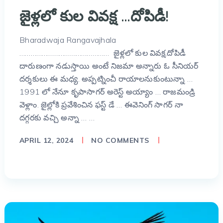
జైళ్ల‌లో కుల వివ‌క్ష …దోపిడీ!
Bharadwaja Rangavajhala
………………………………………… జైళ్ల‌లో కుల వివ‌క్ష,దోపిడీ
దారుణంగా న‌డుస్తాయి అంటే నిజ‌మా అన్నారు ఓ సీనియ‌ర్
ద‌ర్శ‌కులు ఈ మ‌ధ్య‌. అప్ప‌ట్నించీ రాయాల‌నుకుంటున్నా …
1991 లో నేనూ కృపాసాగ‌ర్ అరెస్ట్ అయ్యాం … రాజ‌మండ్రి
వెళ్లాం. జైల్లోకి ప్ర‌వేశించిన ఫ‌స్ట్ డే … ఈవెనింగ్ సాగ‌ర్ నా
ద‌గ్గ‌ర‌కు వ‌చ్చి అన్నా … …
APRIL 12, 2024
NO COMMENTS