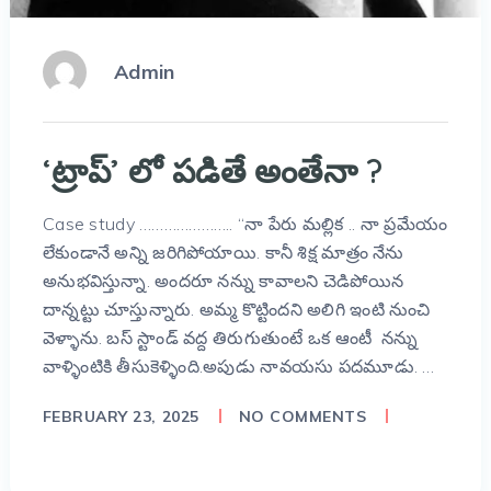
Admin
‘ట్రాప్’ లో పడితే అంతేనా ?
Case study ………………….. “నా పేరు మల్లిక .. నా ప్రమేయం
లేకుండానే అన్ని జరిగిపోయాయి. కానీ శిక్ష మాత్రం నేను
అనుభవిస్తున్నా. అందరూ నన్ను కావాలని చెడిపోయిన
దాన్నట్టు చూస్తున్నారు. అమ్మ కొట్టిందని అలిగి ఇంటి నుంచి
వెళ్ళాను. బస్ స్టాండ్ వద్ద తిరుగుతుంటే ఒక ఆంటీ నన్ను
వాళ్ళింటికి తీసుకెళ్ళింది.అపుడు నావయసు పదమూడు. …
FEBRUARY 23, 2025
NO COMMENTS