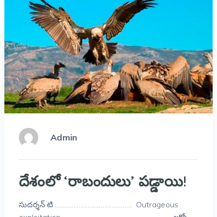
Admin
దేశంలో ‘రాబందులు’ పడ్డాయి!
సుదర్శన్ టి …………………………………… Outrageous