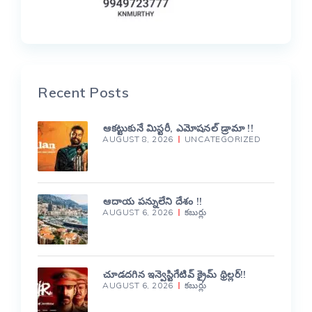
Recent Posts
ఆకట్టుకునే మిస్టరీ, ఎమోషనల్ డ్రామా !!
AUGUST 8, 2026
UNCATEGORIZED
ఆదాయ పన్నులేని దేశం !!
AUGUST 6, 2026
కబుర్లు
చూడదగిన ఇన్వెస్టిగేటివ్ క్రైమ్ థ్రిల్లర్!!
AUGUST 6, 2026
కబుర్లు