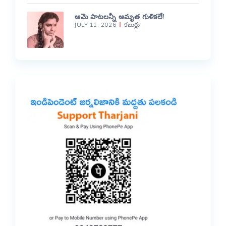
ఆమె పాటలన్నీ అమృత గుళికలే!
JULY 11, 2026
కబుర్లు