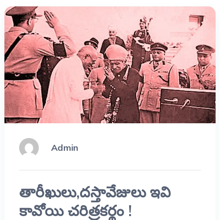
Admin
తారీఖులు,దస్తావేజులు ఇవి
కావోయి చరిత్రకర్థం !