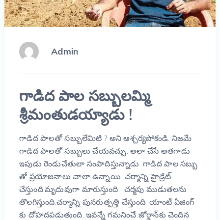
Admin
గాడిద పాల సబ్బులమ్మి
శ్రీమంతుడయ్యాడు !
గాడిద పాలతో సబ్బులేమిటి ? అని ఆశ్చర్యపోకండి. నిజమే
గాడిద పాలతో సబ్బులు చేయవచ్చు. అలా చేసే అతగాడు
ఇపుడు రెండుచేతులా సంపాదిస్తున్నాడు. గాడిద పాల సబ్బు
తో ప్రయోజనాలు చాలా ఉన్నాయి. చర్మాన్ని హైడ్రేట్
చేస్తుంది.మృదువుగా మారుస్తుంది. చర్మపు ముడుతలను
తొలగిస్తుంది.చర్మాన్ని పునరుత్పత్తి చేస్తుంది. యాంటీ ఏజింగ్
కు దోహదపడుతుంది. ఇవన్నే గమనించే జోర్డాన్‌కు చెందిన