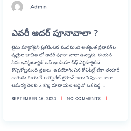
Admin
ఎవరీ అదర్ పూనావాలా ?
టైమ్ మ్యాగజైన్ ప్రకటించిన వందమంది అత్యంత ప్రభావశీల
వ్యక్తుల జాబితాలో అదర్ పూనా వాలా ఉన్నారు. ఈయన
సీరం ఇనిస్టిట్యూట్ అఫ్ ఇండియా చీఫ్ ఎగ్జిక్యూటివ్.
కొన్నికోట్లమంది ప్రజలు ఉపయోగించిన కోవిషీల్డ్ టీకా తయారీ
దారుడు ఈయనే. కార్పొరేట్ టైకూన్ అయిన పూనా వాలా
ఆమధ్య నెలకు 2 కోట్ల రూపాయల అద్దెతో ఒక పెద్ద …
SEPTEMBER 16, 2021
NO COMMENTS