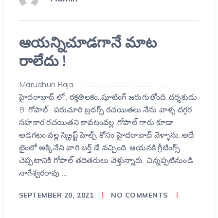
ఆయన్నిచూడగానే మాట
రాలేదు !
Marudhuri Raja ………………………………………….
హైదరాబాద్ లో.. రక్తతిలకం..షూటింగ్ జరుగుతోంది..దర్శకుడు
B. గోపాల్ . పరుచూరి బ్రదర్స్ రచయితలు.నేను వాళ్ళ దగ్గర
సహకార రచయితని కావటంవల్ల..గోపాల్ గారు కూడా
అడగటం వల్ల స్క్రిప్ట్ హెల్ప్ కోసం హైదరాబాద్ వెళ్ళాను..అదే
టైంలో అక్కినేని వారి బర్త్ డే వచ్చింది..ఆయనకి గ్రీటింగ్స్
చెప్పటానికి గోపాల్ తదితరులు వెళ్తున్నారు. చిన్నప్పటినుండి
నాగేశ్వరరావు …
SEPTEMBER 20, 2021
NO COMMENTS