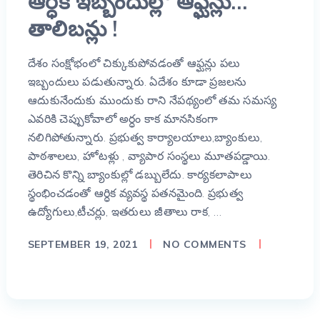
ఆర్ధిక ఇబ్బందుల్లో ఆఫ్ఘన్లు…
తాలిబన్లు !
దేశం సంక్షోభంలో చిక్కుకుపోవడంతో ఆఫ్ఘన్లు పలు
ఇబ్బందులు పడుతున్నారు. ఏదేశం కూడా ప్రజలను
ఆదుకునేందుకు ముందుకు రాని నేపథ్యంలో తమ సమస్య
ఎవరికి చెప్పుకోవాలో అర్ధం కాక మానసికంగా
నలిగిపోతున్నారు. ప్రభుత్వ కార్యాలయాలు,బ్యాంకులు,
పాఠశాలలు, హోటళ్లు , వ్యాపార సంస్థలు మూతపడ్డాయి.
తెరిచిన కొన్ని బ్యాంకుల్లో డబ్బులేదు. కార్యకలాపాలు
స్థంభించడంతో ఆర్ధిక వ్యవస్థ పతనమైంది. ప్రభుత్వ
ఉద్యోగులు,టీచర్లు, ఇతరులు జీతాలు రాక, …
SEPTEMBER 19, 2021
NO COMMENTS