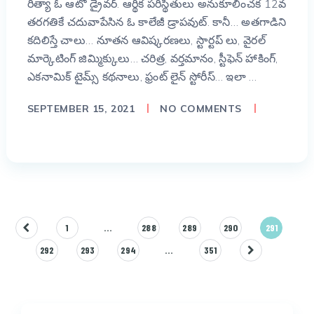
రీత్యా ఓ ఆటో డ్రైవర్. ఆర్థిక పరిస్థితులు అనుకూలించక 12వ
తరగతికే చదువాపేసిన ఓ కాలేజీ డ్రాపవుట్. కానీ… అతగాడిని
కదిలిస్తే చాలు… నూతన ఆవిష్కరణలు, స్టార్టప్ లు, వైరల్
మార్కెటింగ్ జిమ్మిక్కులు… చరిత్ర, వర్తమానం, స్టీఫెన్ హాకింగ్,
ఎకనామిక్ టైమ్స్ కథనాలు, ఫ్రంట్ లైన్ స్టోరీస్… ఇలా …
SEPTEMBER 15, 2021
NO COMMENTS
Posts
1
…
288
289
290
291
pagination
292
293
294
…
351