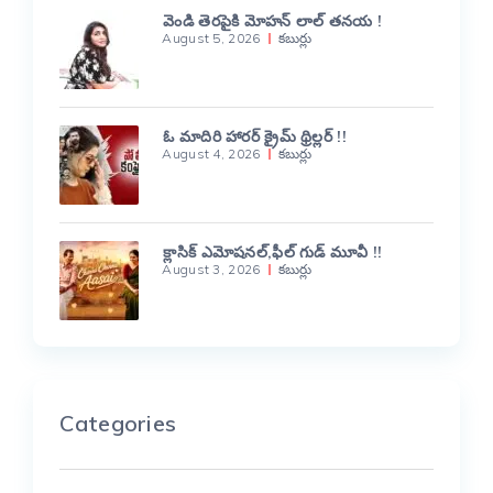
వెండి తెరపైకి మోహన్ లాల్ తనయ !
August 5, 2026
కబుర్లు
ఓ మాదిరి హారర్ క్రైమ్ థ్రిల్లర్ !!
August 4, 2026
కబుర్లు
క్లాసిక్ ఎమోషనల్,ఫీల్ గుడ్ మూవీ !!
August 3, 2026
కబుర్లు
Categories