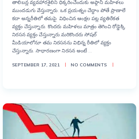
తాలిబన్ల వ్యవహారశైలిని ధిక్కరించేందుకు అఫ్గానీ మహిళలు
ముందడుగు వేస్తున్నారు. ఒక ప్రయత్నం చేద్దాం పోతే ప్రాణాలే
కదా అన్నరీతిలో తమపై విధించిన ఆంక్షల పట్ల వ్యతిరేకత
వ్యక్తం చేస్తున్నారు. కొందరు మహిళలు మాత్రం తెగించి రోడ్డెక్కి
నిరసన వ్యక్తం చేస్తున్నారు.మరికొందరు సోషల్
మీడియాలోనూ తమ నిరసనను విభిన్న రీతిలో వ్యక్తం
చేస్తున్నారు. సాధారణంగా నిరసన అంటే …
SEPTEMBER 17, 2021
NO COMMENTS