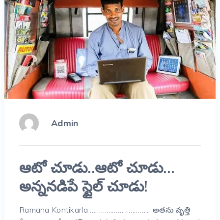
Admin
ఆటో చూడు..ఆటో చూడు…
అన్ననడిపే స్టైల్ చూడు!
Ramana Kontikarla ………………………….. అతను వృత్తి