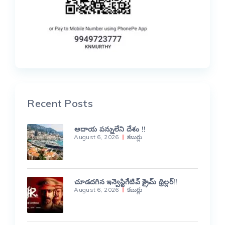
Recent Posts
ఆదాయ పన్నులేని దేశం !!
August 6, 2026
కబుర్లు
చూడదగిన ఇన్వెస్టిగేటివ్ క్రైమ్ థ్రిల్లర్!!
August 6, 2026
కబుర్లు