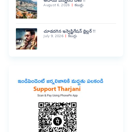
ఆదాయ పన్నులేని దేశం !!
August 6, 2026
కబుర్లు
చూడదగిన ఇన్వెస్టిగేషన్ థ్రిల్లర్ !!
July 9, 2026
కబుర్లు