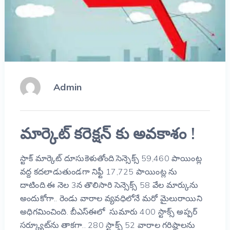
Admin
మార్కెట్ కరెక్షన్ కు అవకాశం !
స్టాక్ మార్కెట్ దూసుకెళుతోంది.సెన్సెక్స్‌ 59,460 పాయింట్ల
వద్ద కదలాడుతుండగా నిఫ్టీ 17,725 పాయింట్ల ను
దాటింది.ఈ నెల 3న తొలిసారి సెన్సెక్స్‌ 58 వేల మార్కును
అందుకోగా.. రెండు వారాల వ్యవధిలోనే మరో మైలురాయిని
అధిగమించింది. బీఎస్‌ఈలో సుమారు 400 స్టాక్స్‌ అప్పర్‌
సర్క్యూట్‌ను తాకగా.. 280 స్టాక్స్‌ 52 వారాల గరిష్ఠాలను