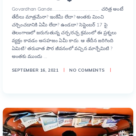
Govardhan Gande………………………………….. చరిత్ర అంటే
తేదీలు మాత్రమేనా? ఇంకేమీ లేదా? అంతకు మించి
చర్చించడానికి ఏమీ లేదా? ఉండదా? సెప్టెంబర్ 17 పై
తెలంగాణలో జరుగుతున్న చర్చ/రచ్చ క్రమంలో ఈ ప్రశ్నలు
వ్యక్తం కావడం అసహజం ఏమీ కాదు. ఆ తేదీన జరిగింది
ఏమిటి? తరువాత పౌర జీవనంలో వచ్చిన మార్పేమిటి ?
అంతకు ముందు …
SEPTEMBER 16, 2021
NO COMMENTS