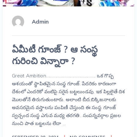
Admin
ఏమీటీ గూంజ్ ? ఆ సంస్థ
గురించి విన్నారా ?
Great Ambition……………………………………. ఒక గొప్ప
ఆశయంతో స్థాపితమైన సంస్థ గూంజ్. పేదరికం కారణంగా
దేశంలో ఎందరికో వంటిపై సరైన బట్టలుండవు. ఇక పిల్లలైతే దిశ
మొలతోనే తిరుగుతుంటారు. అలాంటి బీద,బిక్కిజనాలకు
అవసరమైన వస్త్రాలను పంపిణీ చేస్తుంది ఈ సంస్థ. గూంజ్
స్వచ్చంద సంస్థ ఎగువ మధ్య తరగతి.. సంపన్నవర్గాల ప్రజల
నుంచి పాత బట్టలను లేదా …