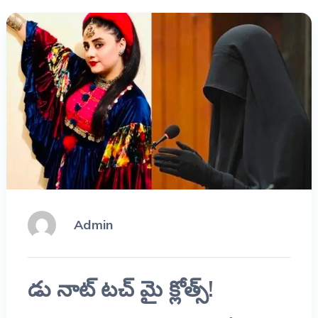
Admin
డు నాట్ టచ్ మై క్లోత్స్!