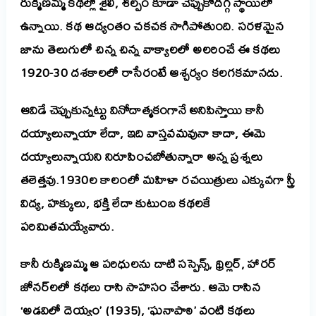
రుక్మిణమ్మ కథల్లో శైలి, శిల్పం కూడా చెప్పుకోదగ్గ స్థాయిలో
ఉన్నాయి. కథ ఆద్యంతం చకచక సాగిపోతుంది. సరళమైన
జాను తెలుగులో చిన్న చిన్న వాక్యాలలో అలరించే ఈ కథలు
1920-30 దశకాలలో రాసేరంటే ఆశ్చర్యం కలగకమానదు.
ఆవిడే చెప్పుకున్నట్టు వినోదాత్మకంగానే అనిపిస్తాయి కానీ
దయ్యాలున్నాయా లేదా, ఇది వాస్తవమవునా కాదా, ఈమె
దయ్యాలున్నాయని నిరూపించబోతున్నారా అన్న ప్రశ్నలు
తలెత్తవు.1930ల కాలంలో మహిళా రచయిత్రులు ఎక్కువగా స్త్రీ
విద్య, హక్కులు, భక్తి లేదా కుటుంబ కథలకే
పరిమితమయ్యేవారు.
కానీ రుక్మిణమ్మ ఆ పరిధులను దాటి సస్పెన్స్, థ్రిల్లర్, హారర్
జోనర్‌లలో కథలు రాసి సాహసం చేశారు. ఆమె రాసిన
‘అడవిలో దెయ్యం’ (1935), ‘ఘనాపాఠి’ వంటి కథలు