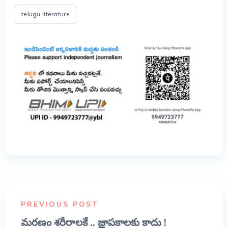
telugu literature
PREVIOUS POST
మరణం శరీరాలకే .. జ్ఞాపకాలకు కాదు !