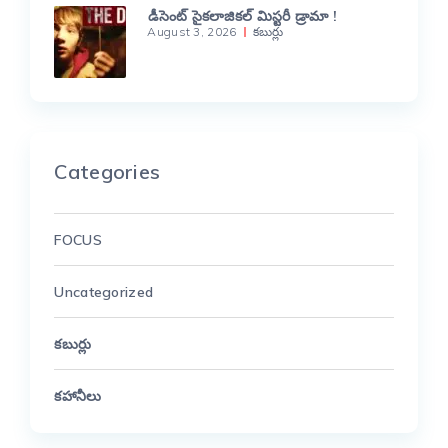
డీసెంట్ సైకలాజికల్ మిస్టరీ డ్రామా !
August 3, 2026
కబుర్లు
Categories
FOCUS
Uncategorized
కబుర్లు
కహానీలు