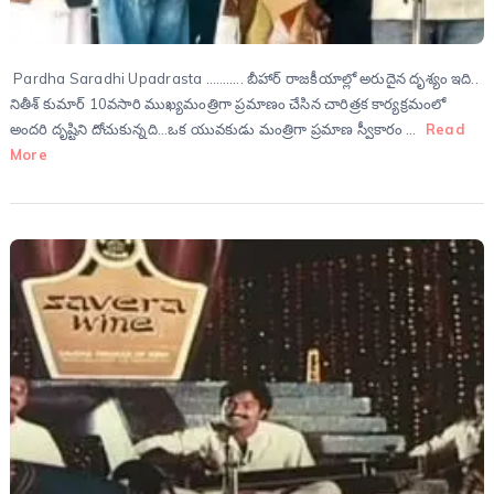
Pardha Saradhi Upadrasta ……….. బీహార్ రాజకీయాల్లో అరుదైన దృశ్యం ఇది..
నితీశ్ కుమార్ 10వసారి ముఖ్యమంత్రిగా ప్రమాణం చేసిన చారిత్రక కార్యక్రమంలో
అందరి దృష్టిని దోచుకున్నది…ఒక యువకుడు మంత్రిగా ప్రమాణ స్వీకారం …
Read
More