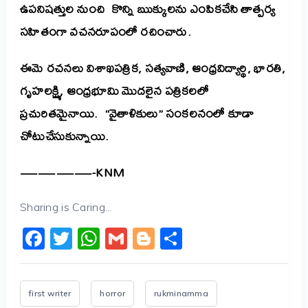
ఉపనిషత్తుల నుంచి కొన్ని ఋక్కులను ఎంపికచేసి తాత్పర్య
సహితంగా వచనరూపంలో రచించారు.
ఈమె రచనలు విశాఖపత్రిక, సత్యవాణి, ఆంధ్రవిద్యార్థి, భారతి,
గృహలక్ష్మి, ఆంధ్రభూమి మొదలైన పత్రికలలో
ప్రచురితమైనాయి. “వైతాళికులు” సంకలనంలో కూడా
చోటుచేసుకున్నాయి.
————-KNM
Sharing is Caring...
Facebook
Twitter
WhatsApp
Gmail
Blogger
Share
first writer
horror
rukminamma