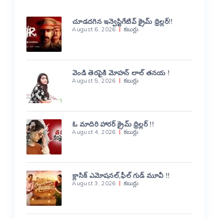
చూడదగిన ఇన్వెస్టిగేటివ్ క్రైమ్ థ్రిల్లర్!!
August 6, 2026
కబుర్లు
వెండి తెరపైకి మోహన్ లాల్ తనయ !
August 5, 2026
కబుర్లు
ఓ మాదిరి హారర్ క్రైమ్ థ్రిల్లర్ !!
August 4, 2026
కబుర్లు
క్లాసిక్ ఎమోషనల్,ఫీల్ గుడ్ మూవీ !!
August 3, 2026
కబుర్లు