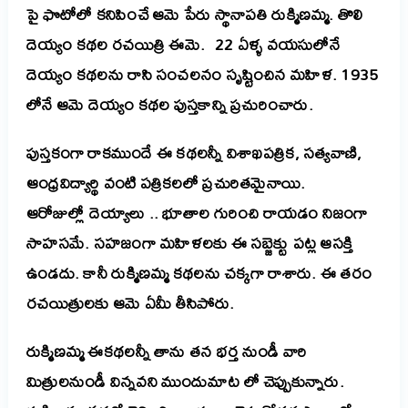
పై ఫొటోలో కనిపించే ఆమె పేరు స్థానాపతి రుక్మిణమ్మ. తొలి
దెయ్యం కథల రచయిత్రి ఈమె.
22 ఏళ్ళ వయసులోనే
దెయ్యం కథలను రాసి సంచలనం సృష్టించిన మహిళ. 1935
లోనే ఆమె దెయ్యం కథల పుస్తకాన్ని ప్రచురించారు.
పుస్తకంగా రాకముందే ఈ కథలన్నీ విశాఖపత్రిక, సత్యవాణి,
ఆంధ్రవిద్యార్థి వంటి పత్రికలలో ప్రచురితమైనాయి.
ఆరోజుల్లో దెయ్యాలు .. భూతాల గురించి రాయడం నిజంగా
సాహసమే. సహజంగా మహిళలకు ఈ సబ్జెక్టు పట్ల ఆసక్తి
ఉండదు. కానీ రుక్మిణమ్మ కథలను చక్కగా రాశారు. ఈ తరం
రచయిత్రులకు ఆమె ఏమీ తీసిపోరు.
రుక్మిణమ్మ ఈకథలన్నీ తాను తన భర్త నుండీ వారి
మిత్రులనుండీ విన్నవని ముందుమాట లో చెప్పుకున్నారు.