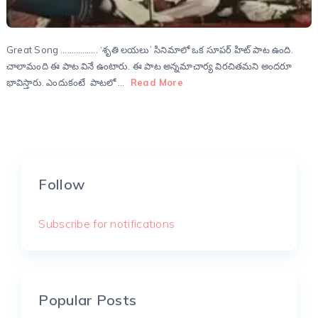
Great Song …………….. ‘శృతి లయలు’ సినిమాలో ఒక సూపర్ హిట్ పాట ఉంది.
చాలామంది ఈ పాట వినే ఉంటారు. ఈ పాట అన్నమాచార్య విరచితమని అందరూ
భావిస్తారు. ఎందుకంటే పాటలో …
Read More
Follow
Subscribe for notifications
Popular Posts