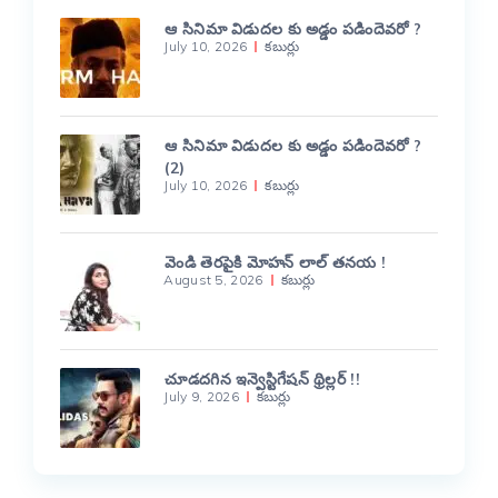
ఆ సినిమా విడుదల కు అడ్డం పడిందెవరో ?
July 10, 2026
కబుర్లు
ఆ సినిమా విడుదల కు అడ్డం పడిందెవరో ?
(2)
July 10, 2026
కబుర్లు
వెండి తెరపైకి మోహన్ లాల్ తనయ !
August 5, 2026
కబుర్లు
చూడదగిన ఇన్వెస్టిగేషన్ థ్రిల్లర్ !!
July 9, 2026
కబుర్లు