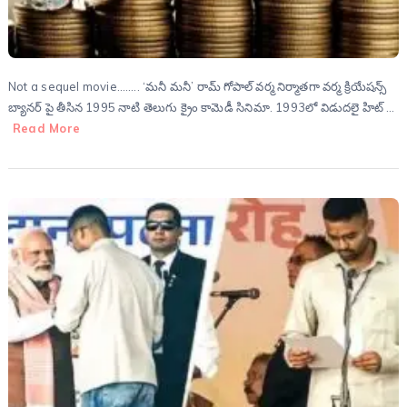
Not a sequel movie…….. ‘మనీ మనీ’ రామ్ గోపాల్ వర్మ నిర్మాతగా వర్మ క్రియేషన్స్
బ్యానర్ పై తీసిన 1995 నాటి తెలుగు క్రైం కామెడీ సినిమా. 1993లో విడుదలై హిట్ …
Read More