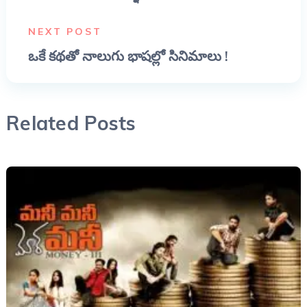
NEXT POST
ఒకే కథతో నాలుగు భాషల్లో సినిమాలు !
Related Posts