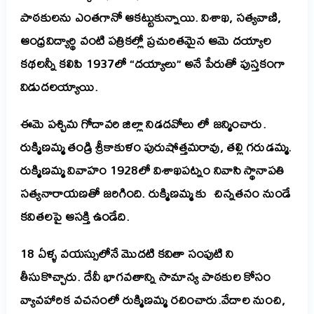
పాఠకులను ఎంతగానో ఆకట్టుకున్నాయి.
విశాఖ, సత్యవాణి,
ఆంధ్రవిద్యార్థి వంటి పత్రికల్లో ప్రచురితమైన ఆమె దయ్యాల
కథలన్నీ కలిపి
1937లో “దయ్యాలు”
అనే పేరుతో పుస్తకంగా
విడుదలయ్యాయి.
ఈమె పశ్చిమ గోదావరి జిల్లా నిడదవోలు లో జన్మించారు.
రుక్మిణమ్మ తండ్రి శ్రీకాకుళం పురుషోత్తమరావు, తల్లి గరుడమ్మ.
రుక్మిణమ్మ వివాహం 1928లో విశాఖపట్నం నివాసి స్థానాపతి
సత్యనారాయణతో జరిగింది. రుక్మిణమ్మ కు చిన్నతనం నుండే
కవితలపై ఆసక్తి ఉండేది.
18 ఏళ్ళ వయస్సులోనే మొదటి కవితా సంపుటి ని
తీసుకొచ్చారు. దేవీ భాగవతాన్ని సామాన్య పాఠకుల కోసం
వ్యావహారిక వచనంలో రుక్మిణమ్మ రచించారు.
వేదాల నుంచి,