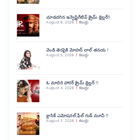
చూడదగిన ఇన్వెస్టిగేటివ్ క్రైమ్ థ్రిల్లర్!!
August 6, 2026
కబుర్లు
వెండి తెరపైకి మోహన్ లాల్ తనయ !
August 5, 2026
కబుర్లు
ఓ మాదిరి హారర్ క్రైమ్ థ్రిల్లర్ !!
August 4, 2026
కబుర్లు
క్లాసిక్ ఎమోషనల్,ఫీల్ గుడ్ మూవీ !!
August 3, 2026
కబుర్లు