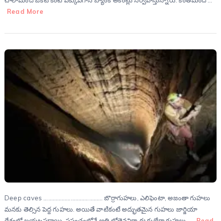
చాలామంది ఒకటి కంటే ఎక్కువగానే బ్యాంక్ అకౌంట్లు నిర్వహిస్తున్నారు. కొంతమంది …
Read More
Deep caves ………………………………… బొర్రాగుహలు, ఎలిఫెంటా, అజంతా గుహలు
మనకు తెల్సిన పెద్ద గుహలు. అయితే వాటికంటే అద్భుతమైన గుహలు జార్జియా
దేశంలో బయటపడ్డాయి. ప్రపంచంలోనే అతి లోతైనవిగా ఈ క్రుబేరా గుహలు …
Read