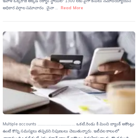
ఇవాళ ఒక్కరోజే అక్కడ రికార్డు స్థాయిలో 1300 లకు పైగా కేసులు నమోదయ్యాయని
అధికార వర్గాల సమాచారం . చైనా …
Read More
Multiple accounts …………………………………. ఒకటి,రెండు కి మించి బ్యాంక్ అకౌంట్లు
ఉంటే కొన్ని సమస్యలు తప్పవని నిపుణులు చెబుతున్నారు. ఇటీవల కాలంలో