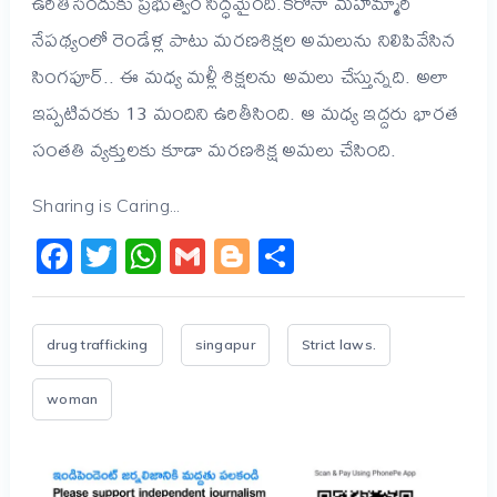
ఉరితీసేందుకు ప్రభుత్వం సిద్ధమైంది.కరోనా మహమ్మారి
నేపథ్యంలో రెండేళ్ల పాటు మరణశిక్షల అమలును నిలిపివేసిన
సింగపూర్‌.. ఈ మధ్య మళ్లీ శిక్షలను అమలు చేస్తున్నది. అలా
ఇప్పటివరకు 13 మందిని ఉరితీసింది. ఆ మధ్య ఇద్దరు భారత
సంతతి వ్యక్తులకు కూడా మరణశిక్ష అమలు చేసింది.
Sharing is Caring...
Facebook
Twitter
WhatsApp
Gmail
Blogger
Share
drug trafficking
singapur
Strict laws.
woman