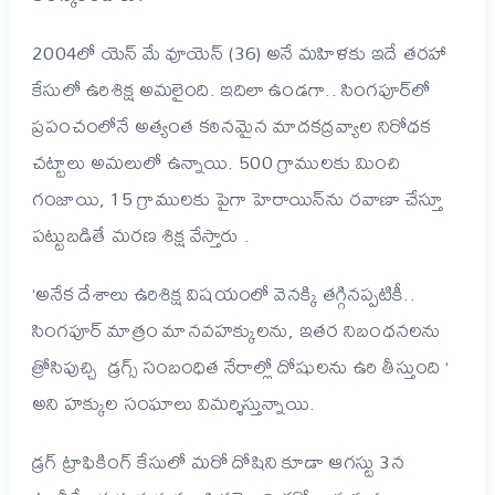
2004లో యెన్‌ మే వూయెన్‌ (36) అనే మహిళకు ఇదే తరహా
కేసులో ఉరిశిక్ష అమలైంది. ఇదిలా ఉండగా.. సింగపూర్‌లో
ప్రపంచంలోనే అత్యంత కఠినమైన మాదకద్రవ్యాల నిరోధక
చట్టాలు అమలులో ఉన్నాయి. 500 గ్రాములకు మించి
గంజాయి, 15 గ్రాములకు పైగా హెరాయిన్‌ను రవాణా చేస్తూ
పట్టుబడితే మరణ శిక్ష వేస్తారు .
‘అనేక దేశాలు ఉరిశిక్ష విషయంలో వెనక్కి తగ్గినప్పటికీ..
సింగపూర్‌ మాత్రం మానవహక్కులను, ఇతర నిబంధనలను
త్రోసిపుచ్చి డ్రగ్స్‌ సంబంధిత నేరాల్లో దోషులను ఉరి తీస్తుంది ‘
అని హక్కుల సంఘాలు విమర్శిస్తున్నాయి.
డ్రగ్‌ ట్రాఫికింగ్‌ కేసులో మరో దోషిని కూడా ఆగస్టు 3న