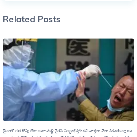
Related Posts
చైనాలో గత కొన్ని రోజులుగా మళ్లీ వైరస్‌ విజృంభిస్తోందని వార్తలు వెలువడుతున్నాయి.