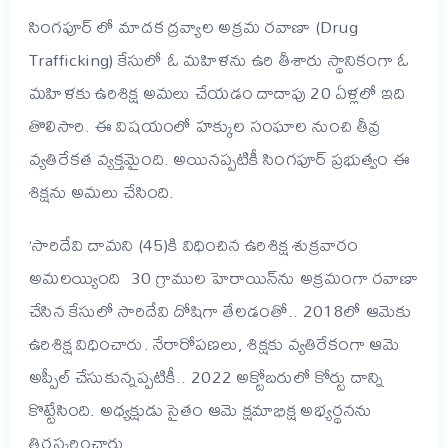
సింగపూర్ లో మాదక ద్రవ్యాల అక్రమ రవాణా (Drug
Trafficking) కేసులో ఓ మహిళను ‌ఉరి తీశారు స్థానికంగా ఓ
మహిళకు ఉరిశిక్ష అమలు చేయడం దాదాపు 20 ఏళ్లలో ఇది
తొలిసారి. ఈ విషయంలో హక్కుల సంఘాల నుంచి తీవ్ర
వ్యతిరేకత వ్యక్తమైంది. అయినప్పటికీ సింగపూర్ ప్రభుత్వం ఈ
శిక్షను అమలు చేసింది.
‘సారిదేవి దామని (45)కి విధించిన ఉరిశిక్ష శుక్రవారం
అమలయ్యింది 30 గ్రాముల హెరాయిన్‌ను అక్రమంగా రవాణా
చేసిన కేసులో సారిదేవి దోషిగా తేలడంతో.. 2018లో ఆమెకు
ఉరిశిక్ష విధించారు. నేరారోపణలు, శిక్షకు వ్యతిరేకంగా ఆమె
అప్పీల్ చేసుకున్నప్పటికీ.. 2022 అక్టోబరులో కోర్టు దాన్ని
కొట్టేసింది. అధ్యక్షుడు సైతం ఆమె క్షమాభిక్ష అభ్యర్థనను
తిరస్కరించారు.