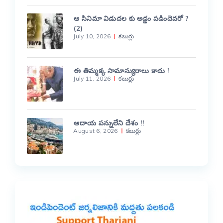
ఆ సినిమా విడుదల కు అడ్డం పడిందెవరో ?
(2)
July 10, 2026
కబుర్లు
ఈ తిమ్మక్క సామాన్యురాలు కాదు !
July 11, 2026
కబుర్లు
ఆదాయ పన్నులేని దేశం !!
August 6, 2026
కబుర్లు