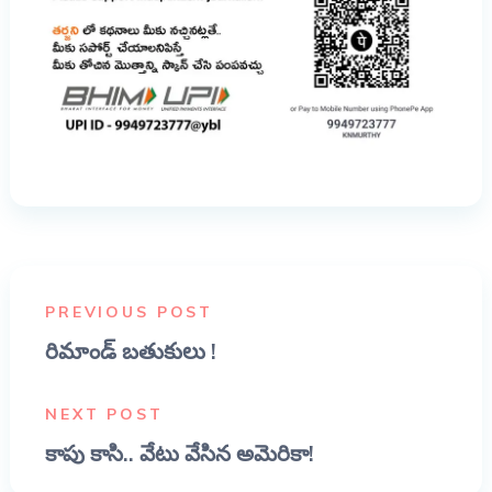
PREVIOUS POST
రిమాండ్ బతుకులు !
NEXT POST
కాపు కాసి.. వేటు వేసిన అమెరికా!