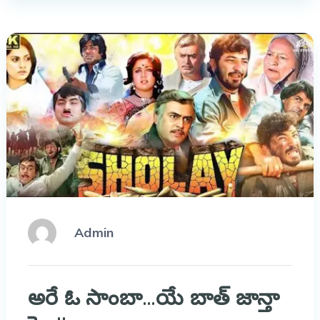
Admin
అరే ఓ సాంబా…యే బాత్ జాన్తా