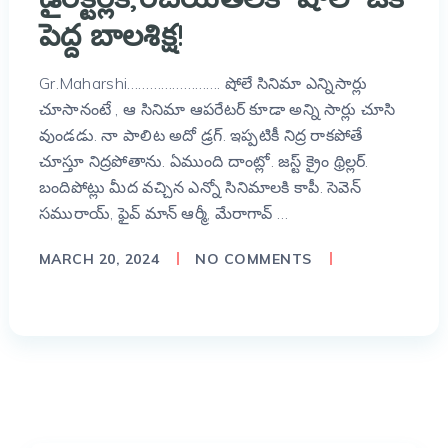
పెద్ద బాల‌శిక్ష‌!
Gr.Maharshi……………………. షోలే సినిమా ఎన్నిసార్లు
చూసానంటే , ఆ సినిమా ఆప‌రేట‌ర్ కూడా అన్ని సార్లు చూసి
వుండ‌డు. నా పాలిట అదో డ్ర‌గ్‌. ఇప్ప‌టికీ నిద్ర రాక‌పోతే
చూస్తూ నిద్ర‌పోతాను. ఏముంది దాంట్లో. జ‌స్ట్ క్రైం థ్రిల్ల‌ర్‌.
బందిపోట్లు మీద వ‌చ్చిన ఎన్నో సినిమాల‌కి కాపీ. సెవెన్
స‌మురాయ్‌, ఫైవ్ మాన్ ఆర్మీ, మేరాగావ్ …
MARCH 20, 2024
NO COMMENTS