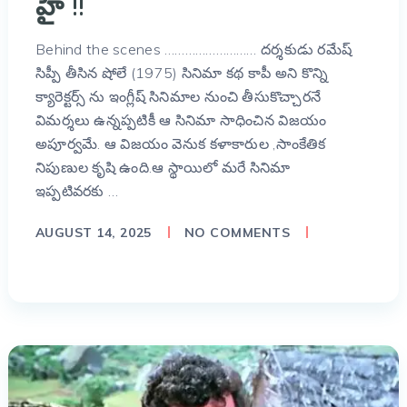
హై !!
Behind the scenes ……………………… దర్శకుడు రమేష్
సిప్పీ తీసిన షోలే (1975) సినిమా కథ కాపీ అని కొన్ని
క్యారెక్టర్స్ ను ఇంగ్లీష్ సినిమాల నుంచి తీసుకొచ్చారనే
విమర్శలు ఉన్నప్పటికీ ఆ సినిమా సాధించిన విజయం
అపూర్వమే. ఆ విజయం వెనుక కళాకారుల ,సాంకేతిక
నిపుణుల కృషి ఉంది.ఆ స్థాయిలో మరే సినిమా
ఇప్పటివరకు …
AUGUST 14, 2025
NO COMMENTS