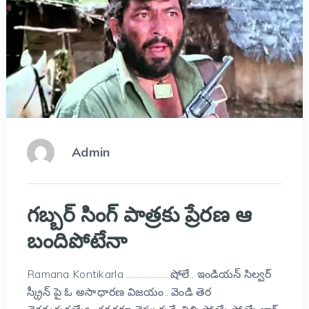
Admin
గబ్బర్ సింగ్ పాత్రకు ప్రేరణ ఆ
బందిపోటేనా
Ramana Kontikarla ……………. షోలే.. ఇండియన్ సిల్వర్
స్క్రీన్ పై ఓ అసాధారణ విజయం.. వెండి తెర