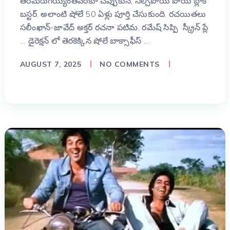
తెరమరుగయ్యేంతవరకూ చెప్పుకునే, నిల్చిపోయే పోయే బ్లాక్
బస్టర్. అలాంటి షోలే 50 ఏళ్లు పూర్తి చేసుకుంది. రచయితలు
సలీంఖాన్-జావేద్ అక్తర్ రచనా పటిమ, రమేష్ సిప్పి స్క్రీన్ ప్లే
… డైరెక్షన్ లో తెరకెక్కిన షోలే బాక్సాఫీస్ …
AUGUST 7, 2025
NO COMMENTS