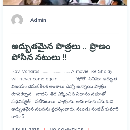
Admin
అద్భుతమైన పాత్రలు .. ప్రాణం
పోసిన నటులు !!
Ravi Vanarasi …………………….. A movie like Sholay
will never come again……………. ‘షోలే’ సినిమా అద్భుత
విజయం వెనుక కీలక అంశాలు ఎన్నో ఉన్నాయి.పాత్రల
రూపకల్పన .. వాటిని తెర ఎక్కించిన విధానం నభూతో
నభవిష్యత్ .. నటీనటులు పాత్రలను అవగాహన చేసుకుని
అద్భుతమైన నటనను ప్రదర్శించారు. నటుడు సంజీవ్ కుమార్
ఠాకూర్ …
JULY 31, 2025
NO COMMENTS