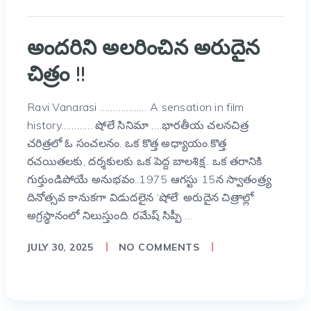
అందరిని అలరించిన అరుదైన
చిత్రం !!
Ravi Vanarasi ……………… A sensation in film
history………… షోలే సినిమా ….భారతీయ చలనచిత్ర
చరిత్రలో ఓ సంచలనం. ఒక కొత్త అధ్యాయం.కొత్త
రచయితలకు, దర్శకులకు ఒక పెద్ద బాలశిక్ష.. ఒక తరానికి
గుర్తుండిపోయే అనుభవం..1975 ఆగస్టు 15న స్వాతంత్ర్య
దినోత్సవ కానుకగా విడుదలైన ‘షోలే’ అరుదైన చిత్రాల్లో
అగ్రస్థానంలో నిలుస్తుంది. రమేష్ సిప్పీ …
JULY 30, 2025
NO COMMENTS