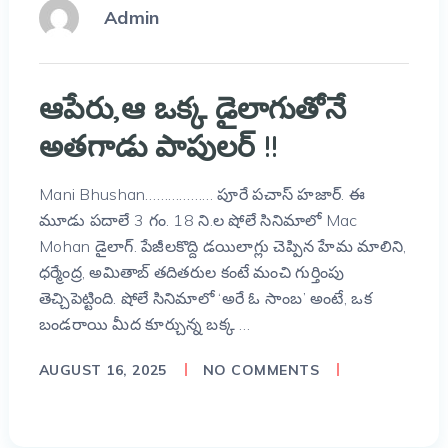
Admin
ఆపేరు,ఆ ఒక్క డైలాగుతోనే
అతగాడు పాపులర్ !!
Mani Bhushan……………… పూరే పచాస్ హజార్. ఈ
మూడు పదాలే 3 గం. 18 ని.ల షోలే సినిమాలో Mac
Mohan డైలాగ్. పేజీలకొద్ది డయిలాగ్లు చెప్పిన హేమ మాలిని,
ధర్మేంద్ర, అమితాబ్ తదితరుల కంటే మంచి గుర్తింపు
తెచ్చిపెట్టింది. షోలే సినిమాలో ‘అరే ఓ సాంబ’ అంటే, ఒక
బండరాయి మీద కూర్చున్న బక్క …
AUGUST 16, 2025
NO COMMENTS