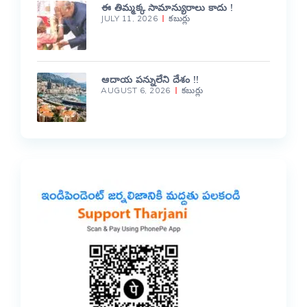
ఈ తిమ్మక్క సామాన్యురాలు కాదు !
JULY 11, 2026
కబుర్లు
ఆదాయ పన్నులేని దేశం !!
AUGUST 6, 2026
కబుర్లు