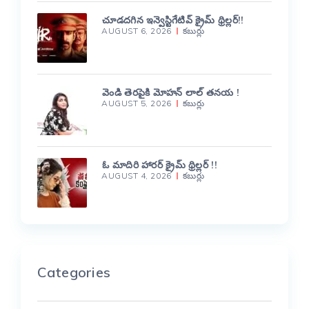
చూడదగిన ఇన్వెస్టిగేటివ్ క్రైమ్ థ్రిల్లర్!!
AUGUST 6, 2026
కబుర్లు
వెండి తెరపైకి మోహన్ లాల్ తనయ !
AUGUST 5, 2026
కబుర్లు
ఓ మాదిరి హారర్ క్రైమ్ థ్రిల్లర్ !!
AUGUST 4, 2026
కబుర్లు
Categories