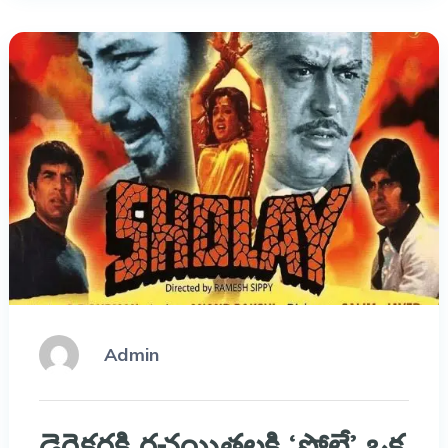
Admin
డైరెక్ట‌ర్ల‌కి,ర‌చ‌యిత‌ల‌కి ‘షోలే’ ఒక