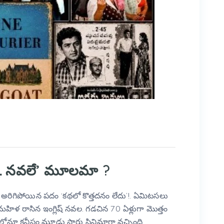
క్క నవలే’ మూలమా ?
ా అరిగిపోయిన పదం ‘కథలో కొత్తదనం లేదు’!. ఏమిటసలు
 మహిళ రాసిన ఇంగ్లిష్ నవల. గడచిన 70 ఏళ్లుగా మొత్తం
భాషలోనూ కనీసం మూడు సార్లు సినిమాగా వచ్చింది.