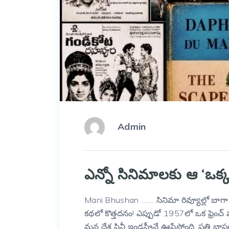
Admin
ఎన్నో సినిమాలకు ఆ ‘ఒ
Mani Bhushan ……. సినిమా రివ్యూల్లో బాగ
కథలో కొత్తదనం! ఎప్పుడో 1957లో ఒక ఫ్రెంచ్
మన దేశ సినీ ఇండస్ట్రీనే ఊపేస్తోంది. ప్రతి 