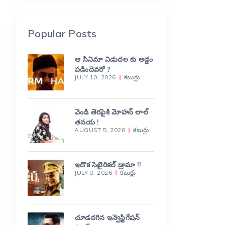
Popular Posts
ఆ సినిమా విడుదల కు అడ్డం
పడిందెవరో ?
JULY 10, 2026
కబుర్లు
వెండి తెరపైకి మోహన్ లాల్
తనయ !
AUGUST 5, 2026
కబుర్లు
ఇదొక సెటైరికల్ డ్రామా !!
JULY 8, 2026
కబుర్లు
చూడదగిన ఇన్వెస్టిగేషన్