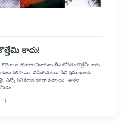
త్తేమి కాదు!
… కొద్దికాలం పోయాక విడాకులు తీసుకోవడం కొత్తేమీ కాదు.
ంటలు కలిసాయి.. విడిపోయాయి. సినీ ప్రముఖులకు
నపై ఎన్నో సినిమాలు కూడా వచ్చాయి. తారల
కోవడం …
S