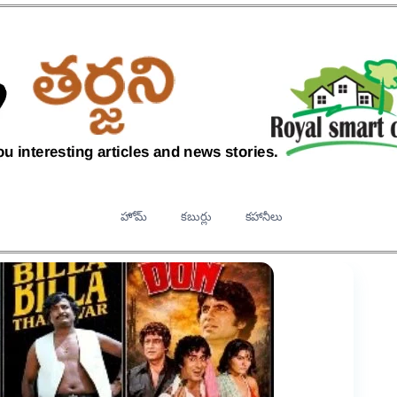
హోమ్
కబుర్లు
కహానీలు