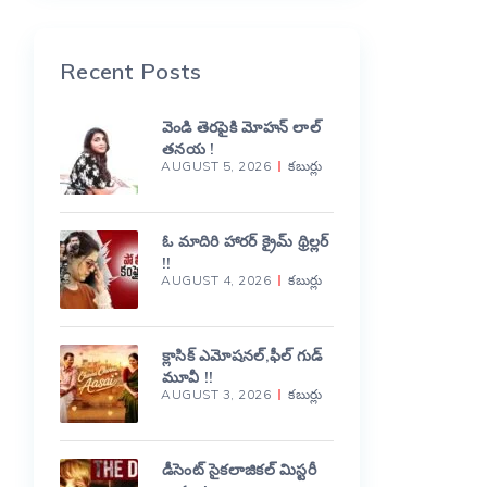
Recent Posts
వెండి తెరపైకి మోహన్ లాల్
తనయ !
AUGUST 5, 2026
కబుర్లు
ఓ మాదిరి హారర్ క్రైమ్ థ్రిల్లర్
!!
AUGUST 4, 2026
కబుర్లు
క్లాసిక్ ఎమోషనల్,ఫీల్ గుడ్
మూవీ !!
AUGUST 3, 2026
కబుర్లు
డీసెంట్ సైకలాజికల్ మిస్టరీ