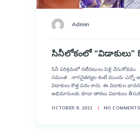
Admin
సినీలోకంలో “విడాకులు” కొ
సినీ పరిశ్రమలో నటీనటులు పెళ్లి చేసుకోవడం 
సమంత .. నాగచైతన్యల కంటే ముందు ఎన్నో జ
విడాకులు కొత్త పదం కాదు. ఈ విడాకుల భావ
అభిమానులకు కూడా తారలు విడాకులు తీసు
OCTOBER 8, 2021
NO COMMENT