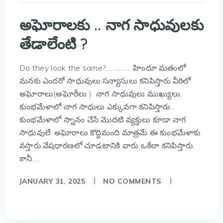
అఘోరాలకు .. నాగ సాధువులకు
తేడాలేంటి ?
Do they look the same?………….. హిందూ మతంలో
మనకు ఎందరో సాధువులు,సన్యాసులు కనిపిస్తారు.వీరిలో
అఘోరాలు(అఘోరీలు ) నాగ సాధువులు ముఖ్యులు.
కుంభమేళాలో నాగ సాధులు ఎక్కువగా కనిపిస్తారు.
కుంభమేళాలో స్నానం చేసే మొదటి వ్యక్తులు కూడా నాగ
సాధువులే. అఘోరాలు కొద్దిమంది మాత్రమే ఈ కుంభమేళాకు
వస్తారు.వేషధారణలో చూడటానికి వారు ఒకేలా కనిపిస్తారు.
కానీ …
JANUARY 31, 2025
NO COMMENTS