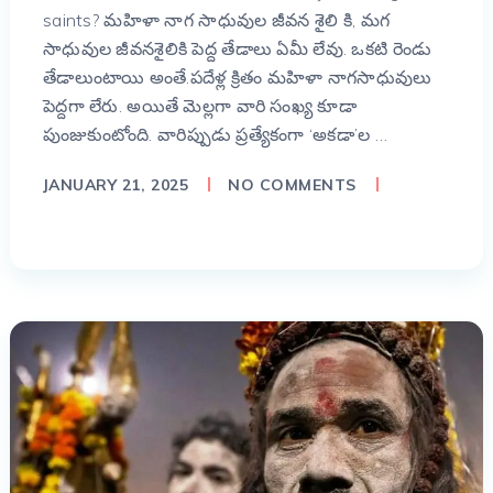
saints? మహిళా నాగ సాధువుల జీవన శైలి కి, మగ
సాధువుల జీవనశైలికి పెద్ద తేడాలు ఏమీ లేవు. ఒకటి రెండు
తేడాలుంటాయి అంతే.పదేళ్ల క్రితం మహిళా నాగసాధువులు
పెద్దగా లేరు. అయితే మెల్లగా వారి సంఖ్య కూడా
పుంజుకుంటోంది. వారిప్పుడు ప్రత్యేకంగా ‘అకడా’ల …
JANUARY 21, 2025
NO COMMENTS