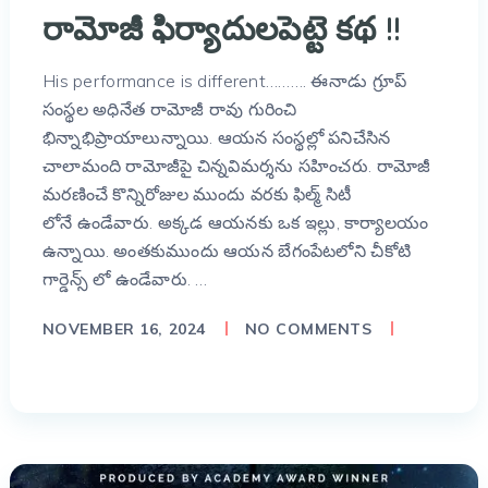
రామోజీ ఫిర్యాదులపెట్టె కథ !!
His performance is different………. ఈనాడు గ్రూప్
సంస్థల అధినేత రామోజీ రావు గురించి
భిన్నాభిప్రాయాలున్నాయి. ఆయన సంస్థల్లో పనిచేసిన
చాలామంది రామోజీపై చిన్నవిమర్శను సహించరు. రామోజీ
మరణించే కొన్నిరోజుల ముందు వరకు ఫిల్మ్ సిటీ
లోనే ఉండేవారు. అక్కడ ఆయనకు ఒక ఇల్లు, కార్యాలయం
ఉన్నాయి. అంతకుముందు ఆయన బేగంపేటలోని చీకోటి
గార్డెన్స్ లో ఉండేవారు. …
NOVEMBER 16, 2024
NO COMMENTS