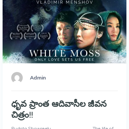
Admin
ధృవ ప్రాంత ఆదివాసీల జీవన
చిత్రం!!
Pudota Showreelu ……………………………… The life of