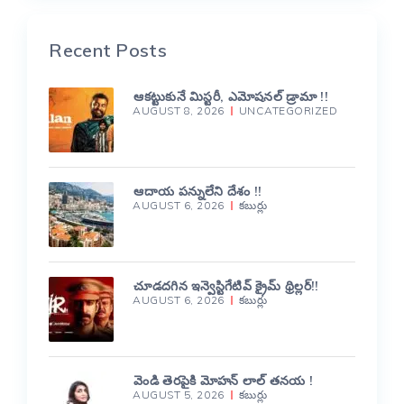
Recent Posts
ఆకట్టుకునే మిస్టరీ, ఎమోషనల్ డ్రామా !!
AUGUST 8, 2026
UNCATEGORIZED
ఆదాయ పన్నులేని దేశం !!
AUGUST 6, 2026
కబుర్లు
చూడదగిన ఇన్వెస్టిగేటివ్ క్రైమ్ థ్రిల్లర్!!
AUGUST 6, 2026
కబుర్లు
వెండి తెరపైకి మోహన్ లాల్ తనయ !
AUGUST 5, 2026
కబుర్లు