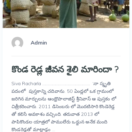
Admin
కొండ రెడ్ల జీవన శైలి మారిందా ?
Siva Racharla ……………………………………. ‘నా స్మృతి
పదంలో’ పుస్తకాన్ని చదివాను. 50 ఏండ్లలో ఒక గ్రామంలో
జరిగిన మార్పులను ఆంథ్రొపాలాజిస్ట్ శ్రీనివాస్ ఆ పుస్తకం లో
చిత్రీకరించారు. 2011 డిసెంబరు లో మొదటిసారి కొండెరెడ్ల
తో కలిసే అవకాశం వచ్చింది. తరువాత 2013 లో
పాపికొండల యాత్రలో పాములేరు ఒడ్డున అనేక మంది
కొండరెడ్లతో మాట్లాడ్డం …