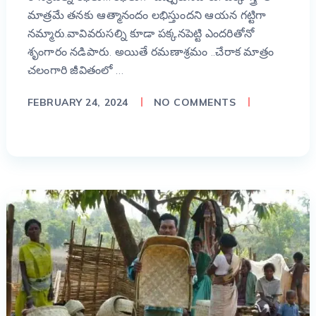
మాత్రమే తనకు ఆత్మానందం లభిస్తుందని ఆయన గట్టిగా
నమ్మారు.వావివరుసల్ని కూడా పక్కనపెట్టి ఎందరితోనో
శృంగారం నడిపారు. అయితే రమణాశ్రమం ..చేరాక మాత్రం
చలంగారి జీవితంలో …
FEBRUARY 24, 2024
NO COMMENTS