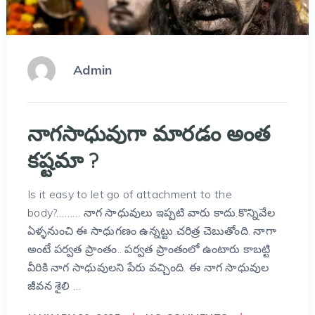
Admin
నాగసాధువుగా మారడం అంత
కష్టమా ?
Is it easy to let go of attachment to the
body?……… నాగ సాధువులు ఇప్పటి వారు కాదు.కొన్నివేల
ఏళ్ళనుంచి ఈ సాధుగణం ఉన్నట్టు చరిత్ర చెబుతోంది. నాగా
అంటే పర్వత ప్రాంతం.. పర్వత ప్రాంతంలో ఉంటారు కాబట్టి
వీరికి నాగ సాధువులని పేరు వచ్చింది. ఈ నాగ సాధువుల
జీవన శైలి …