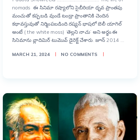
nomads ఈ సినిమా రష్యాలోని సైబీరియా ధృవ ప్రాంతపు
మంచుతో కప్పబడి వుండే టండ్రా ప్రాంతానికి చెందిన
కథావస్తువుతో నిర్మింపబడింది.రష్యన్ భాషలో బెలీ యాగెల్
అంటే ( the white moss) ‘తెల్లని నాచు’ అని అర్థం.ఈ
సినిమాను వ్లాదిమిర్ టుమొవ్ డైరెక్ట్ చేశారు. జూన్ 2014 …
MARCH 21, 2024
NO COMMENTS