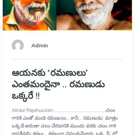
Admin
ఆయనకు ‘రమణులు’
ఎంతమందైనా .. రమణుడు
ఒక్కరే !!
Abdul Rajahussain……………………………………… చలం
గారికి ఎంతో మంది రమణులు….కానీ,…’రమణుడు’ మాత్రం
ఒక్కడే.అరుణా చలం చేరడానికి ముందు వరకు చలం గారి
రాసక్రీడల్ని‌ కథలు… కథలుగా చెప్పుకునేవారు. ఒక్క ‘స్త్రీ’ లో