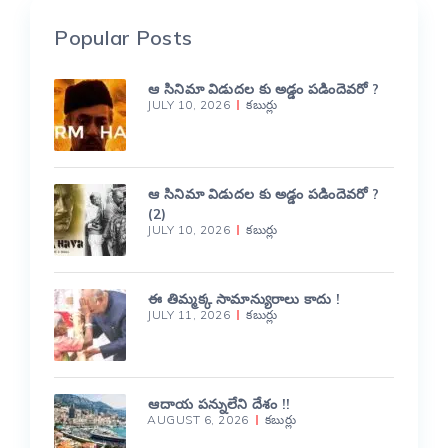
Popular Posts
ఆ సినిమా విడుదల కు అడ్డం పడిందెవరో ?
JULY 10, 2026
కబుర్లు
ఆ సినిమా విడుదల కు అడ్డం పడిందెవరో ?
(2)
JULY 10, 2026
కబుర్లు
ఈ తిమ్మక్క సామాన్యురాలు కాదు !
JULY 11, 2026
కబుర్లు
ఆదాయ పన్నులేని దేశం !!
AUGUST 6, 2026
కబుర్లు