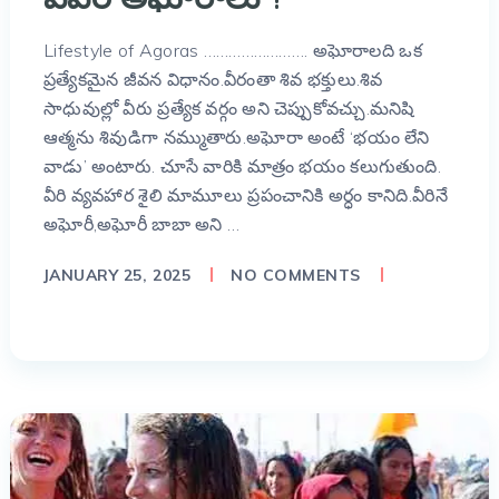
Lifestyle of Agoras ……………………. అఘోరాలది ఒక
ప్రత్యేకమైన జీవన విధానం.వీరంతా శివ భక్తులు.శివ
సాధువుల్లో వీరు ప్రత్యేక వర్గం అని చెప్పుకోవచ్చు.మనిషి
ఆత్మను శివుడిగా నమ్ముతారు.అఘోరా అంటే ‘భయం లేని
వాడు’ అంటారు. చూసే వారికి మాత్రం భయం కలుగుతుంది.
వీరి వ్యవహార శైలి మామూలు ప్రపంచానికి అర్ధం కానిది.వీరినే
అఘోరీ,అఘోరీ బాబా అని …
JANUARY 25, 2025
NO COMMENTS