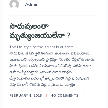
Admin
సాధువులంతా
మృత్యుంజయులేనా ?
The life style of the saints is austere……….
సాధువుల జీవన శైలి కఠినంగా ఉంటుంది. భవబంధాలు
వదులుకుని సర్వేశ్వరుని ప్రార్ధిస్తూ నిరంతర దీక్షలో ఉంటారు.
సాధువులకు ఆహార నియమాలు ఏమీలేవు. పరిమితంగా
ఆహారం స్వీకరిస్తారు. వీరంతా యోగ సాధన
చేస్తారు.హిమాలయాల్లో ఉన్నవారంతా సిద్ధ పురుషులని
చెప్పలేం కానీ కొందరు సిద్ధ పురుషులు మాత్రం …
FEBRUARY 4, 2025
NO COMMENTS