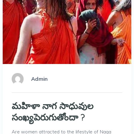
Admin
మహిళా నాగ సాధువుల
సంఖ్యపెరుగుతోందా ?
Are women attracted to the lifestyle of Naga