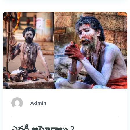
Admin
ఎవరీ అఘోరాలు ?