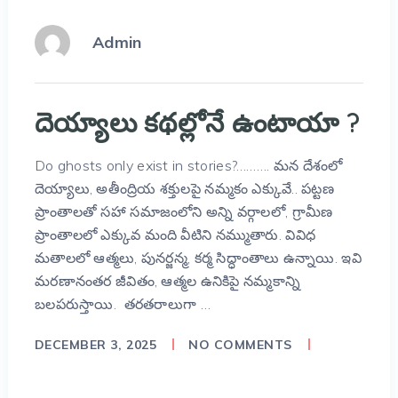
Admin
దెయ్యాలు కథల్లోనే ఉంటాయా ?
Do ghosts only exist in stories?………. మన దేశంలో
దెయ్యాలు, అతీంద్రియ శక్తులపై నమ్మకం ఎక్కువే.. పట్టణ
ప్రాంతాలతో సహా సమాజంలోని అన్ని వర్గాలలో, గ్రామీణ
ప్రాంతాలలో ఎక్కువ మంది వీటిని నమ్ముతారు. వివిధ
మతాలలో ఆత్మలు, పునర్జన్మ, కర్మ సిద్ధాంతాలు ఉన్నాయి. ఇవి
మరణానంతర జీవితం, ఆత్మల ఉనికిపై నమ్మకాన్ని
బలపరుస్తాయి. తరతరాలుగా …
DECEMBER 3, 2025
NO COMMENTS