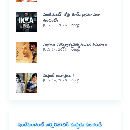
సెంటిమెంట్, కోర్టు రూమ్ డ్రామా ఎలా
ఉందంటే?
JULY 13, 2026
కబుర్లు
విభజిత విద్వేషాల్నివెక్కిరించిన సినిమా !!
JULY 14, 2026
కబుర్లు
వద్దంటే అవార్డులు !
JULY 14, 2026
కబుర్లు