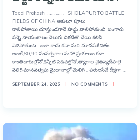
Taadi Prakash ………….. SHOLAPUR TO BATTLE
FIELDS OF CHINA ఆకులూ పూలు
రాలిపోతాయి.చూస్తుండగానే పొద్దు వాలిపోతుంది. బంగారు
వన్నె సాయంకాలం వెలుగు చీకటితో చేయి కలిపి
వెళిపోతుంది…అలా కాదు కదా మరి, మానవజీవితం
అంటే,80,90 సంవత్సరాల మహా ప్రయాణం కదా.
కాంతిదారుల్లోనో,కన్నీటి పడవల్లోనో,త్యాగాల చైతన్యదీపాలై
వెలిగి,మానవత్వపు మైదానాల్లో మెలిగి .. పరులసేవే దీక్షగా, …
SEPTEMBER 24, 2025
NO COMMENTS