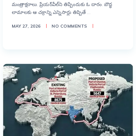
మంత్రాక్షరాలు. ప్రేయర్‌వీల్‌ని తిప్పేందుకు ఓ దారం. బౌద్ధ
లామాలకు ఆ చక్రాన్ని ఎన్నిసార్లు తిప్పితే …
MAY 27, 2026
NO COMMENTS