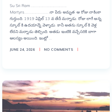
Su Sri Ram ………………………………..
Martyrs…………………….. నా పేరు అమృత. ఆ రోజు నాకింకా
గుర్తుంది. 1919 ఏప్రిల్ 13 వ తేదీ మర్నాడు. రోజు లాగే అన్న
స్కూల్ కి ఉదయాన్నే వెళ్ళాడు. కానీ అతను స్కూల్ కి వెళ్ల
లేదని మర్నాడు తెల్సింది. అతడు ఇంటికి వచ్చేసరికి బాగా
ఆలస్యం అయింది. ఇంట్లో …
JUNE 24, 2026
NO COMMENTS