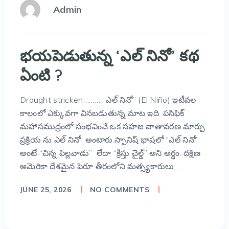
Admin
భయపెడుతున్న ‘ఎల్ నినో’ కథ
ఏంటి ?
Drought stricken……….. ఎల్ నినో” (El Niño) ఇటీవల
కాలంలో ఎక్కువగా వినబడుతున్న మాట ఇది. పసిఫిక్
మహాసముద్రంలో సంభవించే ఒక సహజ వాతావరణ మార్పు
ప్రక్రియ ను ఎల్ నినో అంటారు.స్పానిష్ భాషలో “ఎల్ నినో”
అంటే “చిన్న పిల్లవాడు” లేదా “క్రీస్తు చైల్డ్” అని అర్థం. దక్షిణ
అమెరికా దేశమైన పెరూ తీరంలోని మత్స్యకారులు …
JUNE 25, 2026
NO COMMENTS