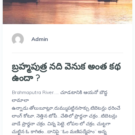
Admin
బ్రహ్మపుత్ర నది వెనుక అంత కథ
ఉందా ?
Brahmaputra River….. చూడటానికి ఆయనో బౌద్ధ
లామాలా
ఉన్నాడు.తోలుబూట్లూ,దుమ్ముపట్టినసాక్సు,టిబెటన్లు ధరించే
లాంగ్‌ కోటూ, నెత్తిన టోపీ…చేతిలో ప్రార్థనా చక్రం…టిబెటన్లు
వాడే ప్రార్థనా చక్రం. చిన్న పెట్టె, లోపల లో చక్రం, చుట్టగా
చుట్టిన ఓ కాగితం…దానిపై “ఓం మణిపద్మేహం” అన్న