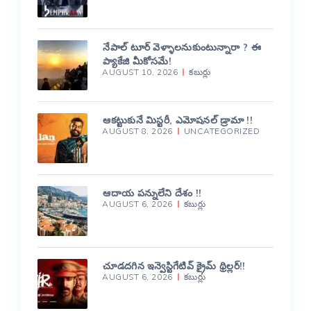
నేపాల్ టూర్ వెళ్ళాలనుకుంటున్నారా ? ఈ
ప్యాకేజి మీకోసమే!
AUGUST 10, 2026
కబుర్లు
ఆకట్టుకునే మిస్టరీ, ఎమోషనల్ డ్రామా !!
AUGUST 8, 2026
UNCATEGORIZED
ఆదాయ పన్నులేని దేశం !!
AUGUST 6, 2026
కబుర్లు
చూడదగిన ఇన్వెస్టిగేటివ్ క్రైమ్ థ్రిల్లర్!!
AUGUST 6, 2026
కబుర్లు