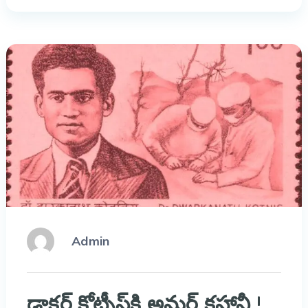
Admin
డాక్టర్‌ కోట్నీస్‌కి అమర్ కహానీ !