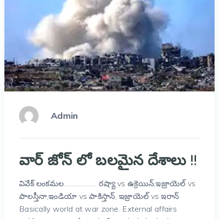
Admin
వార్ జోన్ లో బలమైన దేశాలు !!
వివేక్ లంకమల……………… రష్యా vs ఉక్రెయిన్,ఇజ్రాయెల్ vs
పాలస్తీనా,ఇండియా vs పాకిస్తాన్, ఇజ్రాయెల్ vs ఇరాన్
Basically world at war zone. External affairs