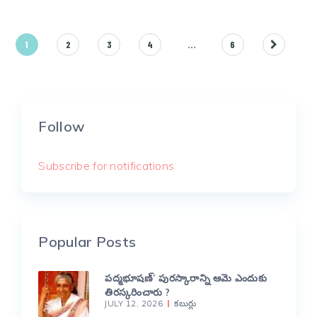
Posts
1
2
3
4
…
6
pagination
Follow
Subscribe for notifications
Popular Posts
పద్మభూషణ్’ పురస్కారాన్ని ఆమె ఎందుకు
తిరస్కరించారు ?
JULY 12, 2026
కబుర్లు