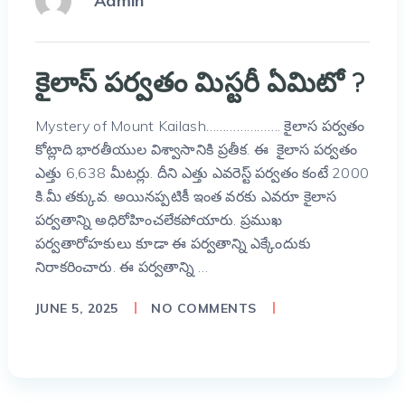
Admin
కైలాస్ పర్వతం మిస్టరీ ఏమిటో ?
Mystery of Mount Kailash…………………. కైలాస పర్వతం
కోట్లాది భారతీయుల విశ్వాసానికి ప్రతీక. ఈ కైలాస పర్వతం
ఎత్తు 6,638 మీటర్లు. దీని ఎత్తు ఎవరెస్ట్ పర్వతం కంటే 2000
కి.మీ తక్కువ. అయినప్పటికీ ఇంత వరకు ఎవరూ కైలాస
పర్వతాన్ని అధిరోహించలేకపోయారు. ప్రముఖ
పర్వతారోహకులు కూడా ఈ పర్వతాన్ని ఎక్కేందుకు
నిరాకరించారు. ఈ పర్వతాన్ని …
JUNE 5, 2025
NO COMMENTS