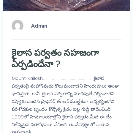
Admin
కైలాస పర్వతం సహజంగా
ఏర్పడిందేనా ?
Mount Kailash……………………………………. కైలాస
పర్వతంపై మహాశివుడు కొలువుంటాడని హిందువులు అంతా
భావిస్తారు. కానీ కైలాస పర్వతాన్ని మానవులే నిర్మించారని
రష్యాకు చెందిన ప్రొఫెసర్‌ ఈ.ఆర్‌.ముల్దేశేవా ఆధ్వర్యంలోని
పరిశోధకుల బ‌ృందం కొన్నేళ్ళ క్రితం బల్ల గుద్ది వాదించింది.
1999లో హిమాలయాల్లోని కైలాస పర్వతం మీద ఈ టీం
విశేషమైన పరిశోధనలు చేసింది. ఈ నేపథ్యంలో ఆయన
వాస్తవానికి …