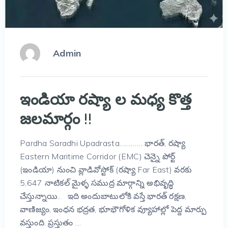
Admin
ఇండియా రష్యా ల మధ్య కొత్త
జలమార్గం !!
Pardha Saradhi Upadrasta………… భారత్, రష్యా
Eastern Maritime Corridor (EMC) చెన్నై పోర్ట్
(ఇండియా) నుంచి వ్లాడివోస్టోక్ (రష్యా Far East) వరకు
5,647 నాటికల్ మైళ్ళ సముద్ర మార్గాన్ని అభివృద్ధి
చేస్తున్నాయి.. ఇది అందుబాటులోకి వస్తే భారత్‌ రక్షణ,
వాణిజ్యం, ఇంధన భద్రత, భూభౌగోళిక వ్యూహాల్లో పెద్ద మార్పు
వస్తుంది. ప్రస్తుతం …