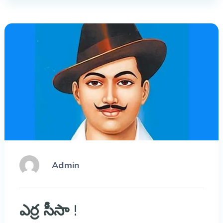
Admin
ఎర్ర సీసా !