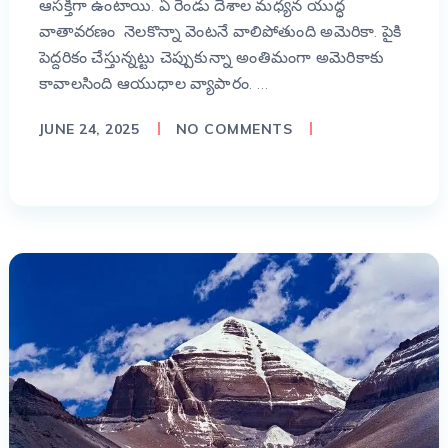
ఆసక్తిగా ఉంటాయి. ఏ రెండు దేశాల మధ్యన యుద్ధ
వాతావరణం నెలకొన్నా వెంటనే వాలిపోతుంది అమెరికా. పైకి
పెద్దరికం చేస్తున్నట్టు చెప్పుకున్నా అంతిమంగా అమెరికాకు
కావాలసింది ఆయుధాల వ్యాపారం. …
JUNE 24, 2025
NO COMMENTS